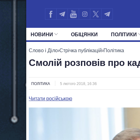
НОВИНИ
ОБIЦЯНКИ
ПОЛIТИКИ
УСІ ПОЛІТИКИ
ПРЕЗИДЕНТ І ОФ
Слово і Діло
›
Стрічка публікацій
›
Політика
Смолій розповів про ка
ПОЛІТИКА
5 лютого 2018, 16:36
Читати російською