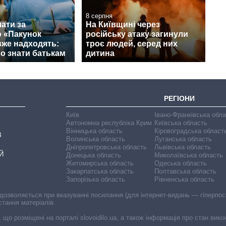
8 серпня
ати за
На Київщині через
 «Пакунок
російську атаку загинули
вже надходять:
троє людей, серед них
о знати батькам
дитина
РЕГІОНИ
Київ
Івано-Франківська обл
Автономна республіка Крим
Київська область
Вінницька область
Кіровоградська област
В
Волинська область
Луганська область
Дніпропетровська область
Львівська область
Й
Донецька область
Миколаївська область
Житомирська область
Одеська область
Закарпатська область
Полтавська область
Запорізька область
Рівненська область
 дозволяється при вказуванні посилання (для інтернет-видань — гіперпоси
стання матеріалів.
, що розміщені на порталі slovoidilo.ua, а також інформація про стан вик