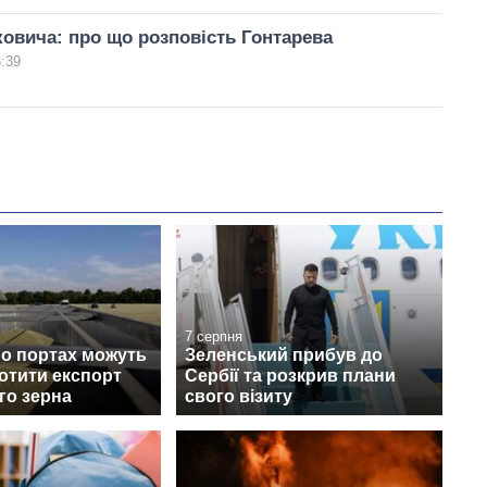
овича: про що розповість Гонтарева
6:39
7 серпня
по портах можуть
Зеленський прибув до
ротити експорт
Сербії та розкрив плани
го зерна
свого візиту