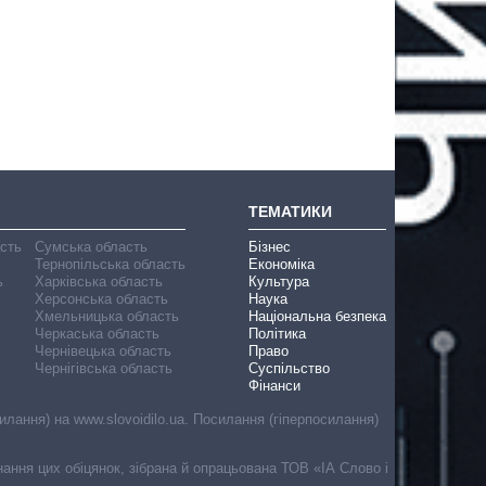
ТЕМАТИКИ
асть
Сумська область
Бізнес
Тернопільська область
Економіка
ь
Харківська область
Культура
Херсонська область
Наука
Хмельницька область
Національна безпека
Черкаська область
Політика
Чернівецька область
Право
Чернігівська область
Суспільство
Фінанси
лання) на www.slovoidilo.ua. Посилання (гіперпосилання)
онання цих обіцянок, зібрана й опрацьована ТОВ «ІА Слово і