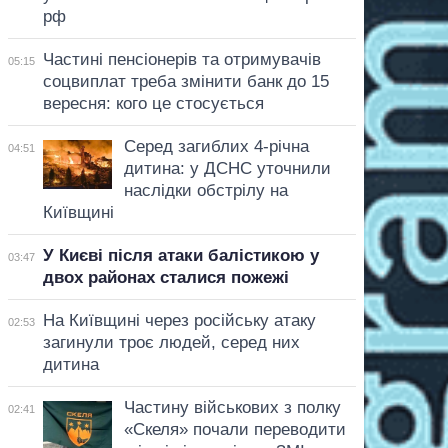
рф
Частині пенсіонерів та отримувачів
05:15
соцвиплат треба змінити банк до 15
вересня: кого це стосується
Серед загиблих 4-річна
04:51
дитина: у ДСНС уточнили
наслідки обстрілу на
Київщині
У Києві після атаки балістикою у
03:47
двох районах сталися пожежі
На Київщині через російську атаку
02:53
загинули троє людей, серед них
дитина
Частину військових з полку
02:41
«Скеля» почали переводити