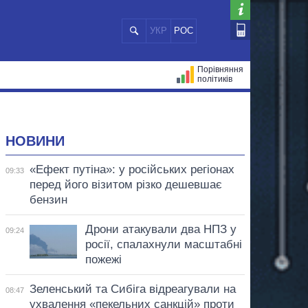
УКР
РОС
Порівняння
політиків
ЦІЙ
МЕРИ МІСТ
ВСІ ПЕРСОНИ
НОВИНИ
«Ефект путіна»: у російських регіонах
09:33
перед його візитом різко дешевшає
бензин
Дрони атакували два НПЗ у
09:24
росії, спалахнули масштабні
пожежі
Зеленський та Сибіга відреагували на
08:47
ухвалення «пекельних санкцій» проти