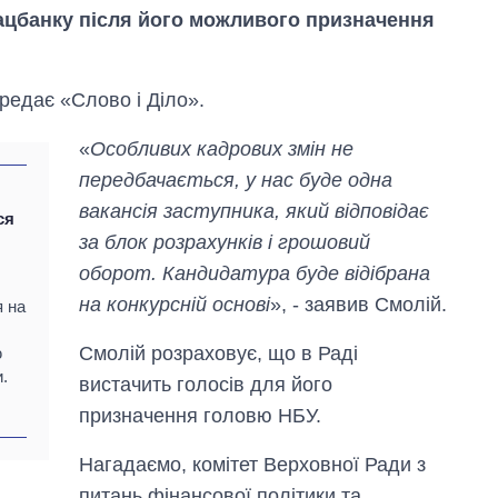
Нацбанку після його можливого призначення
редає «Слово і Діло».
«
Особливих кадрових змін не
передбачається, у нас буде одна
вакансія заступника, який відповідає
ся
за блок розрахунків і грошовий
оборот. Кандидатура буде відібрана
на конкурсній основі
», - заявив Смолій.
я на
Смолій розраховує, що в Раді
ю
.
Дефіцит пам’яті:
вистачить голосів для його
як зріс попит на
призначення головю НБУ.
чипи за останні
роки і що
прогнозують на
Нагадаємо, комітет Верховної Ради з
2027-й
питань фінансової політики та