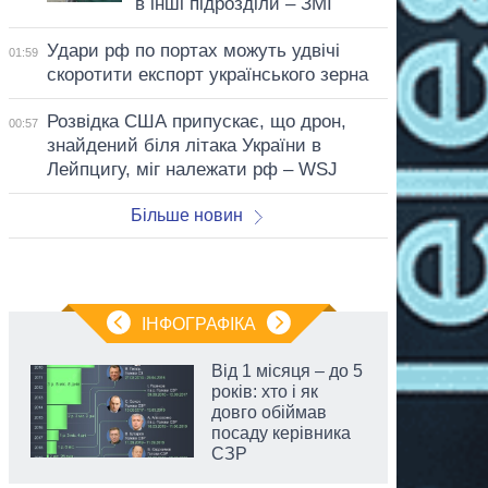
в інші підрозділи – ЗМІ
Удари рф по портах можуть удвічі
01:59
скоротити експорт українського зерна
Розвідка США припускає, що дрон,
00:57
знайдений біля літака України в
Лейпцигу, міг належати рф – WSJ
Більше новин
ІНФОГРАФІКА
Від 1 місяця – до 5
років: хто і як
довго обіймав
посаду керівника
СЗР