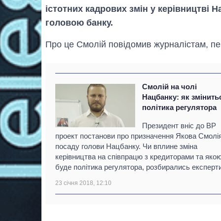
істотних кадрових змін у керівництві 
головою банку.
Про це Смолій повідомив журналістам, пе
Смолій на чолі
Нацбанку: як змінить
політика регулятора
Президент вніс до ВР
проект постанови про призначення Якова Смолі
посаду голови Нацбанку. Чи вплине зміна
керівництва на співпрацю з кредиторами та яко
буде політика регулятора, розбирались експерти
23 січня 2018, 12:10