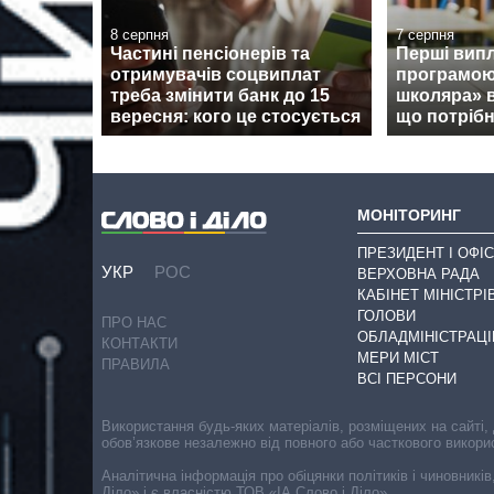
8 серпня
7 серпня
Частині пенсіонерів та
Перші випл
отримувачів соцвиплат
програмою
треба змінити банк до 15
школяра» 
вересня: кого це стосується
що потрібн
МОНІТОРИНГ
ПРЕЗИДЕНТ І ОФІС
УКР
РОС
ВЕРХОВНА РАДА
КАБІНЕТ МІНІСТРІ
ГОЛОВИ
ПРО НАС
ОБЛАДМІНІСТРАЦІ
КОНТАКТИ
МЕРИ МІСТ
ПРАВИЛА
ВСІ ПЕРСОНИ
Використання будь-яких матеріалів, розміщених на сайті,
обов’язкове незалежно від повного або часткового викори
Аналітична інформація про обіцянки політиків і чиновників
Діло» і є власністю ТОВ «ІА Слово і Діло».