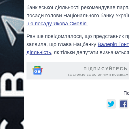
банківської діяльності рекомендував пар
посади голови Національного банку Украї
цю посаду Якова Смолія.
Раніше повідомлялося, що представник пр
заявила, що глава Нацбанку
Валерія Гонт
діяльність
, як тільки депутати визначатьс
ПІДПИСУЙТЕСЬ
та стежте за останніми новинами
По