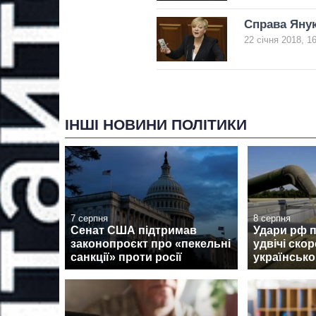
Справа Янук
22 січня 2018, 1
ІНШІ НОВИНИ ПОЛІТИКИ
7 серпня
8 серпня
Сенат США підтримав
Удари рф 
законопроєкт про «пекельні
удвічі ско
санкції» проти росії
українсько