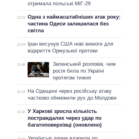
отримала польські МіГ-29
Одна з наймасштабніших атак року:
12:22
частина Одеси залишилася без
світла
Іран висунув США нові вимоги для
11:54
відкриття Ормузької протоки
Зеленський розповів, чим
11:48
росія била по Україні
протягом тижня
На Одещині через російську атаку
11:14
частково обмежили рух до Молдови
У Харкові зросла кількість
11:02
постраждалих через удар по
багатоповерхівці (оновлено)
Українські дрони вдарили по
10:42