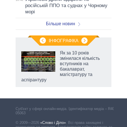
російській ППО та суднах у Чорному
морі
Більше новин
ІНФОГРАФІКА
 5
Як за 10 років
вго
змінилася кількість
вступників на
бакалаврат,
магістратуру та
аспірантуру
Cуб'єкт у сфері онлайн-медіа. Ідентифікатор медіа – R40-
05063
© 2009—2026
«Слово і Діло»
.
Всі права захищені і
охороняються законом. Адміністрація сайту залишає за