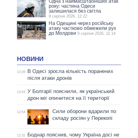
Одна з наймасштабніших атак
року: частина Одеси
залишилася без світла
9 серпня 2026, 12:22
На Одещині через російську
атаку частково обмежили рух
до Молдови
9 серпня 2026, 11:14
НОВИНИ
В Одесі зросла кількість поранених
13:28
після атаки дронів
У Болгарії пояснили, як український
13:03
дрон міг опинитися на її території
Сили оборони вдарили по
12:54
складу росіян у Перекопі
Боднар пояснив, чому Україна досі не
12:32