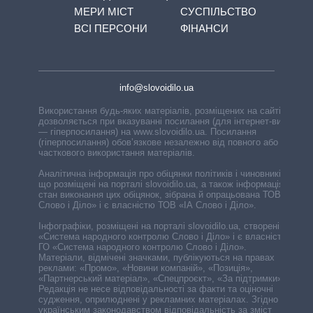
МЕРИ МІСТ
СУСПІЛЬСТВО
ВСІ ПЕРСОНИ
ФІНАНСИ
info@slovoidilo.ua
Використання будь-яких матеріалів, розміщених на сайті,
дозволяється при вказуванні посилання (для інтернет-видань
— гіперпосилання) на www.slovoidilo.ua. Посилання
(гіперпосилання) обов’язкове незалежно від повного або
часткового використання матеріалів.
Аналітична інформація про обіцянки політиків і чиновників,
що розміщені на порталі slovoidilo.ua, а також інформація про
стан виконання цих обіцянок, зібрана й опрацьована ТОВ «ІА
Слово і Діло» і є власністю ТОВ «ІА Слово і Діло».
Інфографіки, розміщені на порталі slovoidilo.ua, створені ГО
«Система народного контролю Слово і Діло» і є власністю
ГО «Система народного контролю Слово і Діло».
Матеріали, відмічені значками, публікуються на правах
реклами: «Промо», «Новини компаній», «Позиція»,
«Партнерський матеріал», «Спецпроєкт», «За підтримки».
Редакція не несе відповідальності за факти та оціночні
судження, оприлюднені у рекламних матеріалах. Згідно з
українським законодавством відповідальність за зміст