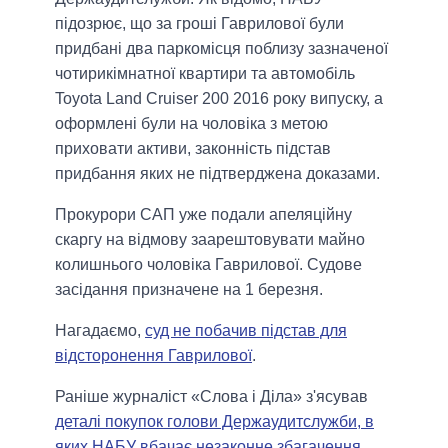
підозрює, що за гроші Гаврилової були
придбані два паркомісця поблизу зазначеної
чотирикімнатної квартири та автомобіль
Toyota Land Cruiser 200 2016 року випуску, а
оформлені були на чоловіка з метою
приховати активи, законність підстав
придбання яких не підтверджена доказами.
Прокурори САП уже подали апеляційну
скаргу на відмову заарештовувати майно
колишнього чоловіка Гаврилової. Судове
засідання призначене на 1 березня.
Нагадаємо,
суд не побачив підстав для
відсторонення Гаврилової
.
Раніше журналіст «Слова і Діла» з'ясував
деталі покупок голови Держаудитслужби, в
яких НАБУ вбачає незаконне збагачення
.