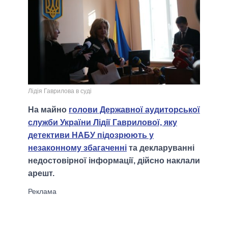
Лідія Гаврилова в суді
На майно
голови Державної аудиторської
служби України Лідії Гаврилової, яку
детективи НАБУ підозрюють у
незаконному збагаченні
та декларуванні
недостовірної інформації, дійсно наклали
арешт.