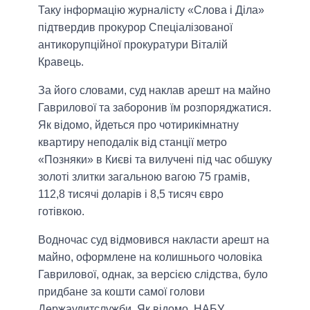
Таку інформацію журналісту «Слова і Діла»
підтвердив прокурор Спеціалізованої
антикорупційної прокуратури Віталій
Кравець.
За його словами, суд наклав арешт на майно
Гаврилової та заборонив їм розпоряджатися.
Як відомо, йдеться про чотирикімнатну
квартиру неподалік від станції метро
«Позняки» в Києві та вилучені під час обшуку
золоті злитки загальною вагою 75 грамів,
112,8 тисячі доларів і 8,5 тисяч євро
готівкою.
Водночас суд відмовився накласти арешт на
майно, оформлене на колишнього чоловіка
Гаврилової, однак, за версією слідства, було
придбане за кошти самої голови
Держаудитслужби. Як відомо, НАБУ