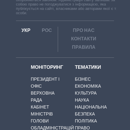
собою право не погоджуватися з інформацією, яка
публікується на сайті, власниками або авторами якої є треті
особи.
УКР
РОС
ПРО НАС
КОНТАКТИ
ПРАВИЛА
МОНІТОРИНГ
ТЕМАТИКИ
ПРЕЗИДЕНТ І
БІЗНЕС
ОФІС
ЕКОНОМІКА
ВЕРХОВНА
КУЛЬТУРА
РАДА
НАУКА
КАБІНЕТ
НАЦІОНАЛЬНА
МІНІСТРІВ
БЕЗПЕКА
ГОЛОВИ
ПОЛІТИКА
ОБЛАДМІНІСТРАЦІЙ
ПРАВО