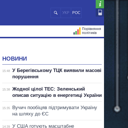
УКР
РОС
Порівняння
політиків
ЦІЙ
МЕРИ МІСТ
ВСІ ПЕРСОНИ
НОВИНИ
У Берегівському ТЦК виявили масові
15:48
порушення
Жодної цілої ТЕС: Зеленський
15:38
описав ситуацію в енергетиці України
Вучич пообіцяв підтримувати Україну
15:35
на шляху до ЄС
У США готують масштабне
14:39