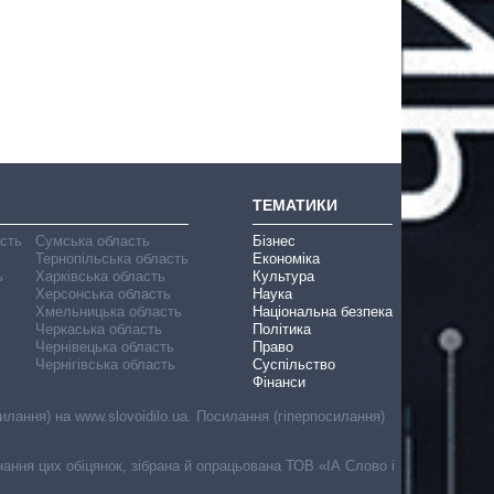
ТЕМАТИКИ
асть
Сумська область
Бізнес
Тернопільська область
Економіка
ь
Харківська область
Культура
Херсонська область
Наука
Хмельницька область
Національна безпека
Черкаська область
Політика
Чернівецька область
Право
Чернігівська область
Суспільство
Фінанси
лання) на www.slovoidilo.ua. Посилання (гіперпосилання)
онання цих обіцянок, зібрана й опрацьована ТОВ «ІА Слово і