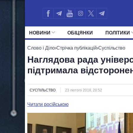
НОВИНИ
ОБIЦЯНКИ
ПОЛIТИКИ
УСІ ПОЛІТИКИ
ПРЕЗИДЕНТ І ОФ
Слово і Діло
›
Стрічка публікацій
›
Суспільство
Наглядова рада універ
підтримала відстороне
СУСПІЛЬСТВО
23 лютого 2018, 20:52
Читати російською