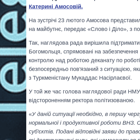
Катерині Амосовій.
На зустрічі 23 лютого Амосова представил
на майбутнє, передає «Слово і Діло», з 
Так, наглядова рада вирішила підтримати в
Богомольця, спрямовані на забезпечення 
контролю над роботою деканату по роботі
безпосередньо пов'язаний з ситуацією, як
з Туркменістану Мукаддас Насірлаєвої.
У той же час голова наглядової ради НМУ
відстороненням ректора політизованою.
«
У даній ситуації необхідно, в першу чер
нормальної і продуктивної роботи ВНЗ.
суб'єктів. Подані відповідні заяви до пра