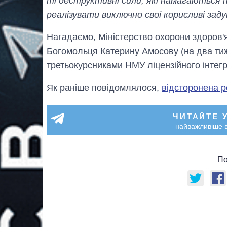
ті деструктивні сили, які намагаються
реалізувати виключно свої корисливі зад
Нагадаємо, Міністерство охорони здоров'
Богомольця Катерину Амосову (на два тижн
третьокурсниками НМУ ліцензійного інтегр
Як раніше повідомлялося,
відсторонена р
ЧИТАЙТЕ 
найважливіше в
По