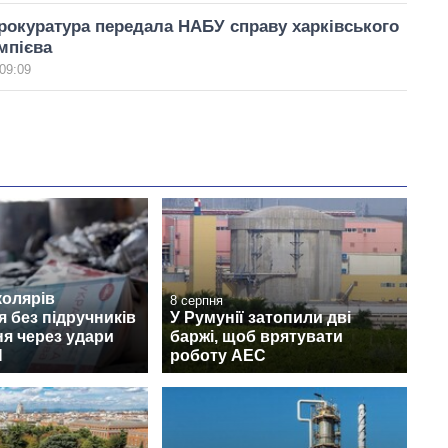
рокуратура передала НАБУ справу харківського
мпієва
09:09
колярів
8 серпня
 без підручників
У Румунії затопили дві
ня через удари
баржі, щоб врятувати
Н
роботу АЕС