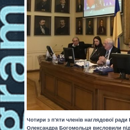
Чотири з п'яти членів наглядової ради
Олександра Богомольця висловили пі