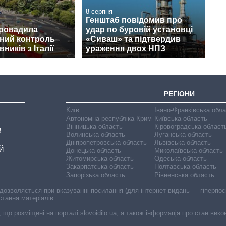
8 серпня
Генштаб повідомив про
провадила
удар по буровій установці
ний контроль
«Сиваш» та підтвердив
ників з Італії
ураження двох НПЗ
РЕГІОНИ
Київ
Івано-Франківська обл
Автономна республіка Крим
Київська область
Вінницька область
Кіровоградська област
В
Волинська область
Луганська область
Дніпропетровська область
Львівська область
Й
Донецька область
Миколаївська область
Житомирська область
Одеська область
Закарпатська область
Полтавська область
Запорізька область
Рівненська область
 дозволяється при вказуванні посилання (для інтернет-видань — гіперпоси
стання матеріалів.
, що розміщені на порталі slovoidilo.ua, а також інформація про стан вик