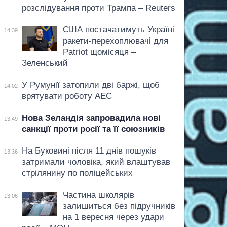
розслідування проти Трампа – Reuters
США постачатимуть Україні
14:39
ракети-перехоплювачі для
Patriot щомісяця –
Зеленський
У Румунії затопили дві баржі, щоб
14:02
врятувати роботу АЕС
Нова Зеландія запровадила нові
13:49
санкції проти росії та її союзників
На Буковині після 11 днів пошуків
13:36
затримали чоловіка, який влаштував
стрілянину по поліцейських
Частина школярів
13:06
залишиться без підручників
на 1 вересня через удари