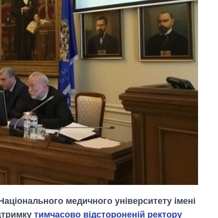
 Національного медичного університету імені
дтримку
тимчасово відстороненій ректору