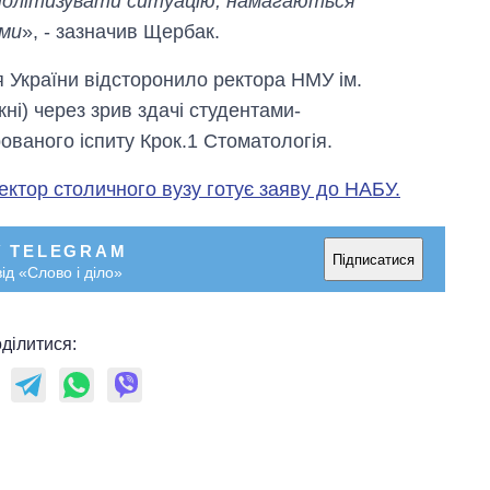
 політизувати ситуацію, намагаються
уми
», - зазначив Щербак.
я України відсторонило ректора НМУ ім.
і) через зрив здачі студентами-
ованого іспиту Крок.1 Стоматологія.
ектор столичного вузу готує заяву до НАБУ.
У TELEGRAM
Підписатися
ід «Слово і діло»
ділитися: