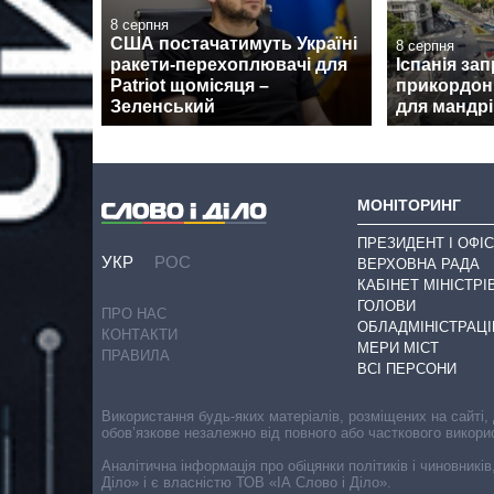
8 серпня
США постачатимуть Україні
8 серпня
ракети-перехоплювачі для
Іспанія за
Patriot щомісяця –
прикордон
Зеленський
для мандрів
МОНІТОРИНГ
ПРЕЗИДЕНТ І ОФІС
УКР
РОС
ВЕРХОВНА РАДА
КАБІНЕТ МІНІСТРІ
ГОЛОВИ
ПРО НАС
ОБЛАДМІНІСТРАЦІ
КОНТАКТИ
МЕРИ МІСТ
ПРАВИЛА
ВСІ ПЕРСОНИ
Використання будь-яких матеріалів, розміщених на сайті,
обов’язкове незалежно від повного або часткового викори
Аналітична інформація про обіцянки політиків і чиновників
Діло» і є власністю ТОВ «ІА Слово і Діло».