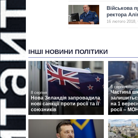
Військова п
ректора Алі
16 лютого 2018, 
ІНШІ НОВИНИ ПОЛІТИКИ
8 серпня
Частина ш
8 серпня
Нова Зеландія запровадила
залишиться
нові санкції проти росії та її
на 1 верес
союзників
росії – МО