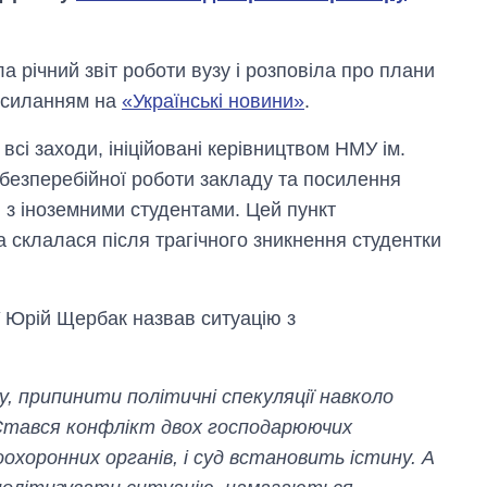
а річний звіт роботи вузу і розповіла про плани
посиланням на
«Українські новини»
.
сі заходи, ініційовані керівництвом НМУ ім.
безперебійної роботи закладу та посилення
 з іноземними студентами. Цей пункт
а склалася після трагічного зникнення студентки
Від 1 місяця – до 5
 Юрій Щербак назвав ситуацію з
років: хто і як
довго обіймав
посаду керівника
СЗР
гу, припинити політичні спекуляції навколо
 Стався конфлікт двох господарюючих
воохоронних органів, і суд встановить істину. А