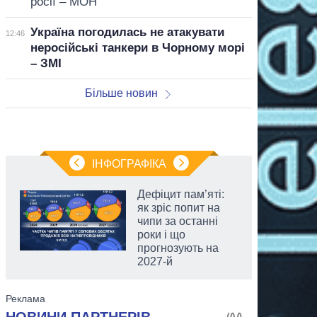
росії – МОН
Україна погодилась не атакувати
12:46
неросійські танкери в Чорному морі
– ЗМІ
Більше новин
ІНФОГРАФІКА
Дефіцит пам’яті:
як зріс попит на
чипи за останні
роки і що
прогнозують на
2027-й