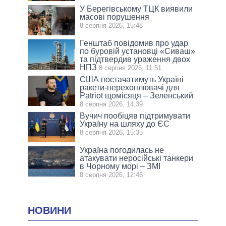
У Берегівському ТЦК виявили
масові порушення
8 серпня 2026, 15:48
Генштаб повідомив про удар
по буровій установці «Сиваш»
та підтвердив ураження двох
НПЗ
8 серпня 2026, 11:51
США постачатимуть Україні
ракети-перехоплювачі для
Patriot щомісяця – Зеленський
8 серпня 2026, 14:39
Вучич пообіцяв підтримувати
Україну на шляху до ЄС
8 серпня 2026, 15:35
Україна погодилась не
атакувати неросійські танкери
в Чорному морі – ЗМІ
8 серпня 2026, 12:46
НОВИНИ