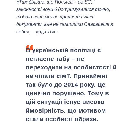
«Тим більше, що Польща – це ЄС, і
законності вони б дотримувалися точно,
тобто вони могли прийняти якісь
документи, але не залишити Саакашвілі в
себе»
, – додав він.
В українській політиці є
негласне табу – не
переходити на особистості й
не чіпати сім'ї. Принаймні
так було до 2014 року. Це
цинічно порушено. Тому в
цій ситуації існує висока
ймовірність, що мотивом
стали особисті образи.