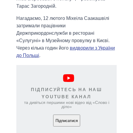
Тарас Загородній.
Нагадаємо, 12 лютого Міхеіла Саакашвілі
затримали працівники
Держприкордонслужби в ресторані
«Сулугуні» в Музейному провулку в Києві.
Через кілька годин його
видворили з України
до Польщі
.
ПІДПИСУЙТЕСЬ НА НАШ
YOUTUBE КАНАЛ
та дивіться першими нові відео від «Слово і
діло»
Підписатися