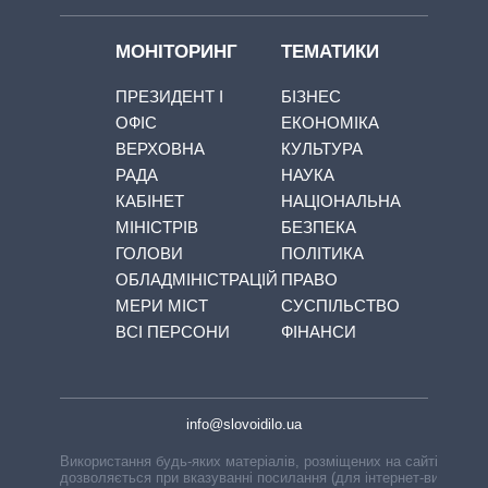
МОНІТОРИНГ
ТЕМАТИКИ
ПРЕЗИДЕНТ І
БІЗНЕС
ОФІС
ЕКОНОМІКА
ВЕРХОВНА
КУЛЬТУРА
РАДА
НАУКА
КАБІНЕТ
НАЦІОНАЛЬНА
МІНІСТРІВ
БЕЗПЕКА
ГОЛОВИ
ПОЛІТИКА
ОБЛАДМІНІСТРАЦІЙ
ПРАВО
МЕРИ МІСТ
СУСПІЛЬСТВО
ВСІ ПЕРСОНИ
ФІНАНСИ
info@slovoidilo.ua
Використання будь-яких матеріалів, розміщених на сайті,
дозволяється при вказуванні посилання (для інтернет-видань