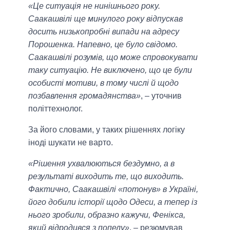
«Це ситуація не нинішнього року.
Саакашвілі ще минулого року відпускав
досить низькопробні випади на адресу
Порошенка. Напевно, це було свідомо.
Саакашвілі розумів, що може спровокувати
таку ситуацію. Не виключено, що це були
особисті мотиви, в тому числі й щодо
позбавлення громадянства»
, – уточнив
політтехнолог.
За його словами, у таких рішеннях логіку
іноді шукати не варто.
«Рішення ухвалюються бездумно, а в
результаті виходить те, що виходить.
Фактично, Саакашвілі «потонув» в Україні,
його добили історії щодо Одеси, а тепер із
нього зробили, образно кажучи, Фенікса,
який відродився з попелу»
, – резюмував