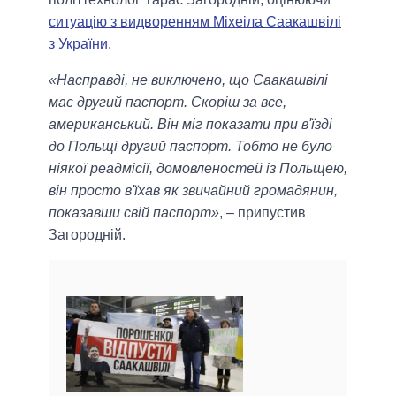
ситуацію з видворенням Міхеіла Саакашвілі
з України
.
«Насправді, не виключено, що Саакашвілі
має другий паспорт. Скоріш за все,
американський. Він міг показати при в'їзді
до Польщі другий паспорт. Тобто не було
ніякої реадмісії, домовленостей із Польщею,
він просто в'їхав як звичайний громадянин,
показавши свій паспорт»
, – припустив
Загородній.