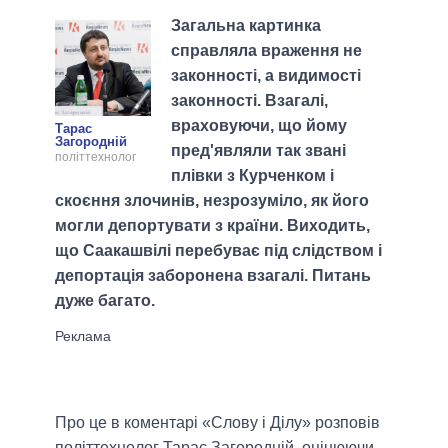
Загальна картинка
справляла враження не
законності, а видимості
законності. Взагалі,
враховуючи, що йому
Тарас
Загородній
пред'являли так звані
політтехнолог
плівки з Курченком і
скоєння злочинів, незрозуміло, як його
могли депортувати з країни. Виходить,
що Саакашвілі перебуває під слідством і
депортація заборонена взагалі. Питань
дуже багато.
Про це в коментарі «Слову і Ділу» розповів
політтехнолог Тарас Загородній, оцінюючи