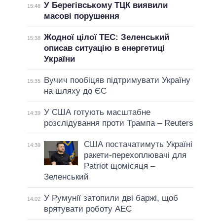
У Берегівському ТЦК виявили
15:48
масові порушення
Жодної цілої ТЕС: Зеленський
15:38
описав ситуацію в енергетиці
України
Вучич пообіцяв підтримувати Україну
15:35
на шляху до ЄС
У США готують масштабне
14:39
розслідування проти Трампа – Reuters
США постачатимуть Україні
14:39
ракети-перехоплювачі для
Patriot щомісяця –
Зеленський
У Румунії затопили дві баржі, щоб
14:02
врятувати роботу АЕС