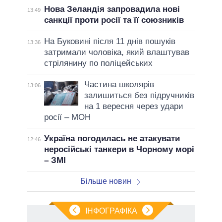
Нова Зеландія запровадила нові
13:49
санкції проти росії та її союзників
На Буковині після 11 днів пошуків
13:36
затримали чоловіка, який влаштував
стрілянину по поліцейських
Частина школярів
13:06
залишиться без підручників
на 1 вересня через удари
росії – МОН
Україна погодилась не атакувати
12:46
неросійські танкери в Чорному морі
– ЗМІ
Більше новин
ІНФОГРАФІКА