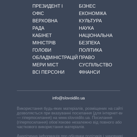
ПРЕЗИДЕНТ І
БІЗНЕС
ОФІС
ЕКОНОМІКА
ВЕРХОВНА
КУЛЬТУРА
РАДА
НАУКА
КАБІНЕТ
НАЦІОНАЛЬНА
МІНІСТРІВ
БЕЗПЕКА
ГОЛОВИ
ПОЛІТИКА
ОБЛАДМІНІСТРАЦІЙ
ПРАВО
МЕРИ МІСТ
СУСПІЛЬСТВО
ВСІ ПЕРСОНИ
ФІНАНСИ
info@slovoidilo.ua
Використання будь-яких матеріалів, розміщених на сайті,
дозволяється при вказуванні посилання (для інтернет-видань
— гіперпосилання) на www.slovoidilo.ua. Посилання
(гіперпосилання) обов’язкове незалежно від повного або
часткового використання матеріалів.
Аналітична інформація про обіцянки політиків і чиновників,