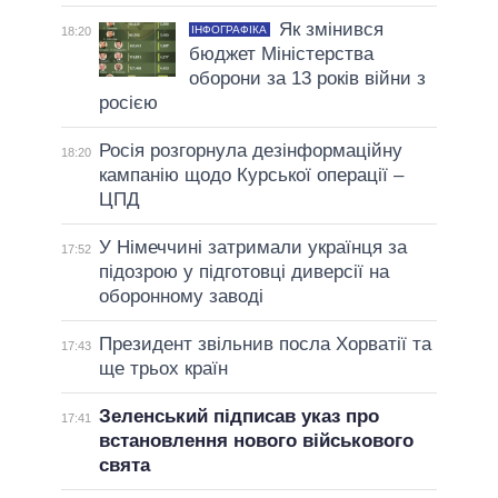
Як змінився
ІНФОГРАФІКА
18:20
бюджет Міністерства
оборони за 13 років війни з
росією
Росія розгорнула дезінформаційну
18:20
кампанію щодо Курської операції –
ЦПД
У Німеччині затримали українця за
17:52
підозрою у підготовці диверсії на
оборонному заводі
Президент звільнив посла Хорватії та
17:43
ще трьох країн
Зеленський підписав указ про
17:41
встановлення нового військового
свята