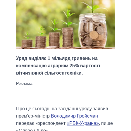
Уряд виділяє 1 мільярд гривень на
компенсацію аграріям 25% вартості
вітчизняної сільгосптехніки.
Про це сьогодні на засіданні уряду заявив
прем'єр-міністр
Володимир Гройсман
передає кореспондент
«РБК-Україна»
, пише
«Слово і Діло».