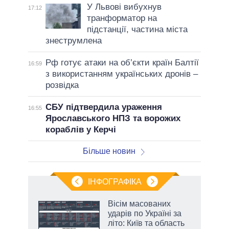
У Львові вибухнув
17:12
транформатор на
підстанції, частина міста
знеструмлена
Рф готує атаки на об’єкти країн Балтії
16:59
з використанням українських дронів –
розвідка
СБУ підтвердила ураження
16:55
Ярославського НПЗ та ворожих
кораблів у Керчі
Більше новин
ІНФОГРАФІКА
жет
Вісім масованих
ударів по Україні за
ків
літо: Київ та область