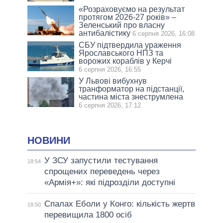
«Розраховуємо на результат
протягом 2026-27 років» –
Зеленський про власну
антибалістику
6 серпня 2026, 16:08
СБУ підтвердила ураження
Ярославського НПЗ та
ворожих кораблів у Керчі
6 серпня 2026, 16:55
У Львові вибухнув
транформатор на підстанції,
частина міста знеструмлена
6 серпня 2026, 17:12
НОВИНИ
У ЗСУ запустили тестування
18:54
спрощених переведень через
«Армія+»: які підрозділи доступні
Спалах Еболи у Конго: кількість жертв
18:50
перевищила 1800 осіб