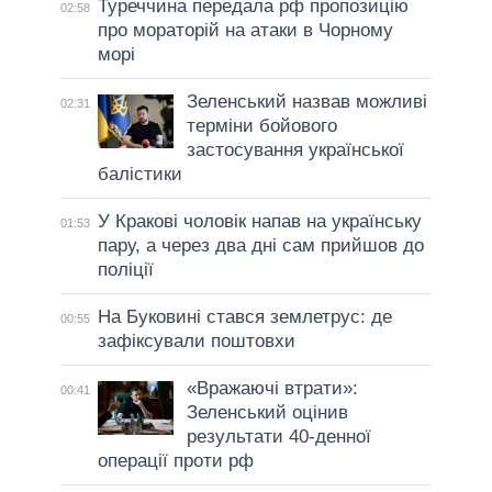
Туреччина передала рф пропозицію
02:58
про мораторій на атаки в Чорному
морі
Зеленський назвав можливі
02:31
терміни бойового
застосування української
балістики
У Кракові чоловік напав на українську
01:53
пару, а через два дні сам прийшов до
поліції
На Буковині стався землетрус: де
00:55
зафіксували поштовхи
«Вражаючі втрати»:
00:41
Зеленський оцінив
результати 40-денної
операції проти рф