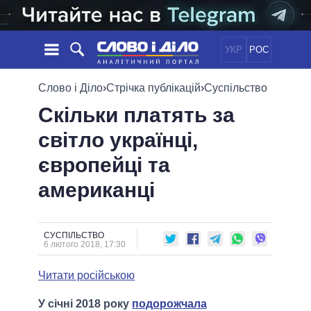
УКР
РОС
НОВИНИ
Слово і Діло
›
Стрічка публікацій
›
Суспільство
Скільки платять за
ОБIЦЯНКИ
СТРІЧКА
ПОЛІТИКА
світло українці,
ПОДІЇ
ЕКОНОМІКА
ПОЛIТИКИ
європейці та
СТАТТІ
СУСПІЛЬСТВО
ІНФОГРАФІКА
ДУМКИ
СВІТ
УСІ ПОЛІТИКИ
американці
ОГЛЯДИ
ПРЕЗИДЕНТ І ОФІС
ВІДЕО
ДАЙДЖЕСТИ
ВЕРХОВНА РАДА
СУСПІЛЬСТВО
ПІДТРИМАТИ
КАБІНЕТ МІНІСТРІВ
6 лютого 2018, 17:30
ГОЛОВИ ОБЛАДМІНІСТРАЦІЙ
ПОРІВНЯННЯ ПОЛІТИКІВ
Читати російською
МЕРИ МІСТ
ВСІ ПЕРСОНИ
У січні 2018 року
подорожчала