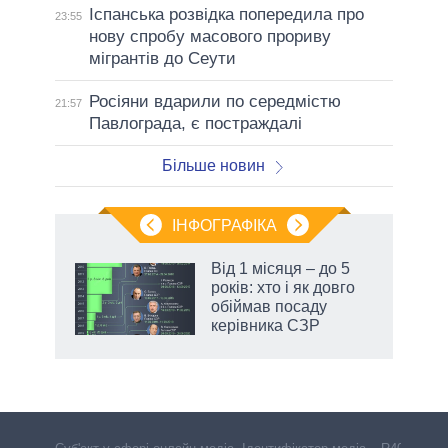
Іспанська розвідка попередила про
23:55
нову спробу масового прориву
мігрантів до Сеути
Росіяни вдарили по середмістю
21:57
Павлограда, є постраждалі
Більше новин
ІНФОГРАФІКА
Від 1 місяця – до 5
раїні
років: хто і як довго
ої
обіймав посаду
керівника СЗР