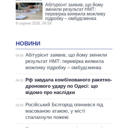
Абітурієнт заявив, що йому
змінили результат НМТ:
перевірка виявила можливу
підробку – омбудсменка
9 серпня 2026, 04:59
НОВИНИ
Абітурієнт заявив, що йому змінили
04:59
результат НМТ: перевірка виявила
можливу підробку – омбудсменка
Рф завдала комбінованого ракетно-
04:41
дронового удару по Одесі: що
відомо про наслідки
Російський Бєлгород опинився під
03:56
масованою атакою, у місті
спалахнули пожежі