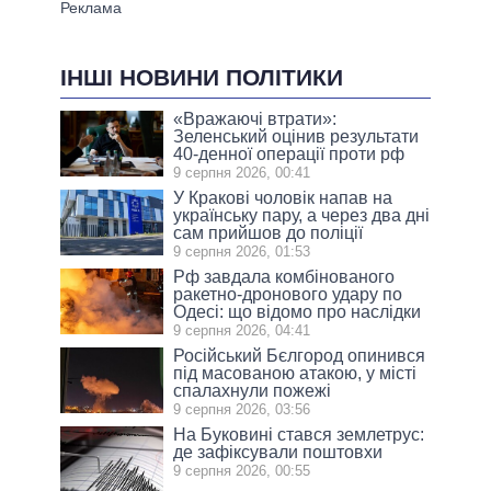
ІНШІ НОВИНИ ПОЛІТИКИ
«Вражаючі втрати»:
Зеленський оцінив результати
40-денної операції проти рф
9 серпня 2026, 00:41
У Кракові чоловік напав на
українську пару, а через два дні
сам прийшов до поліції
9 серпня 2026, 01:53
Рф завдала комбінованого
ракетно-дронового удару по
Одесі: що відомо про наслідки
9 серпня 2026, 04:41
Російський Бєлгород опинився
під масованою атакою, у місті
спалахнули пожежі
9 серпня 2026, 03:56
На Буковині стався землетрус:
де зафіксували поштовхи
9 серпня 2026, 00:55