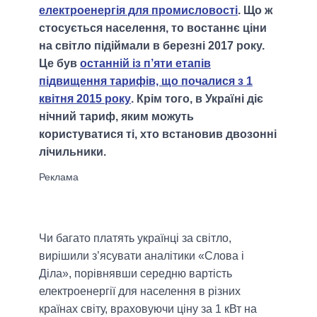
електроенергія для промисловості
. Що ж
стосується населення, то востаннє ціни
на світло підіймали в березні 2017 року.
Це був
останній із п’яти етапів
підвищення тарифів, що почалися з 1
квітня 2015 року
. Крім того, в Україні діє
нічний тариф, яким можуть
користуватися ті, хто встановив двозонні
лічильники.
Чи багато платять українці за світло,
вирішили з’ясувати аналітики «Слова і
Діла», порівнявши середню вартість
електроенергії для населення в різних
країнах світу, враховуючи ціну за 1 кВт на