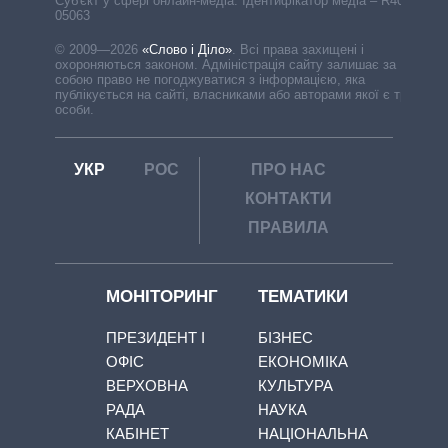
Cуб'єкт у сфері онлайн-медіа. Ідентифікатор медіа – R40-
05063
© 2009—2026
«Слово і Діло»
.
Всі права захищені і
охороняються законом. Адміністрація сайту залишає за
собою право не погоджуватися з інформацією, яка
публікується на сайті, власниками або авторами якої є треті
особи.
УКР
РОС
ПРО НАС
КОНТАКТИ
ПРАВИЛА
МОНІТОРИНГ
ТЕМАТИКИ
ПРЕЗИДЕНТ І
БІЗНЕС
ОФІС
ЕКОНОМІКА
ВЕРХОВНА
КУЛЬТУРА
РАДА
НАУКА
КАБІНЕТ
НАЦІОНАЛЬНА