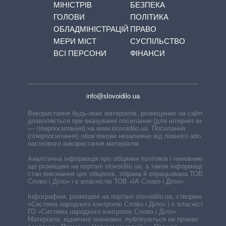
МІНІСТРІВ
БЕЗПЕКА
ГОЛОВИ
ПОЛІТИКА
ОБЛАДМІНІСТРАЦІЙ
ПРАВО
МЕРИ МІСТ
СУСПІЛЬСТВО
ВСІ ПЕРСОНИ
ФІНАНСИ
info@slovoidilo.ua
Використання будь-яких матеріалів, розміщених на сайті,
дозволяється при вказуванні посилання (для інтернет-видань
— гіперпосилання) на www.slovoidilo.ua. Посилання
(гіперпосилання) обов’язкове незалежно від повного або
часткового використання матеріалів.
Аналітична інформація про обіцянки політиків і чиновників,
що розміщені на порталі slovoidilo.ua, а також інформація про
стан виконання цих обіцянок, зібрана й опрацьована ТОВ «ІА
Слово і Діло» і є власністю ТОВ «ІА Слово і Діло».
Інфографіки, розміщені на порталі slovoidilo.ua, створені ГО
«Система народного контролю Слово і Діло» і є власністю
ГО «Система народного контролю Слово і Діло».
Матеріали, відмічені значками, публікуються на правах