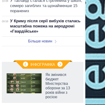
У Таїланді сталася стрілянина у школі,
10:08
семеро загиблих та щонайменше 15
поранених
У Криму після серії вибухів сталась
09:58
масштабна пожежа на аеродромі
«Гвардійське»
Більше новин
ІНФОГРАФІКА
Як змінився
бюджет
Міністерства
оборони за 13
років війни з
росією