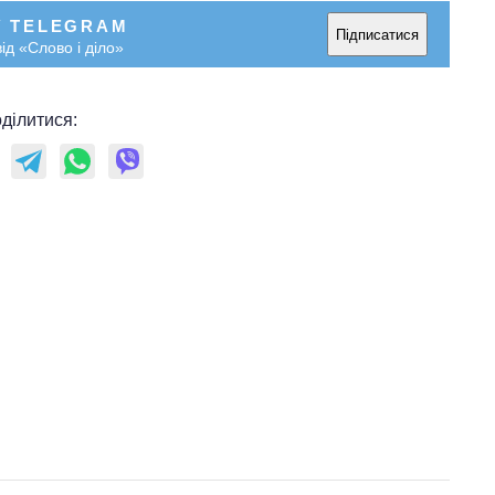
У TELEGRAM
Підписатися
ід «Слово і діло»
ділитися: