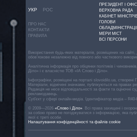
ПРЕЗИДЕНТ І ОФІС
УКР
РОС
ВЕРХОВНА РАДА
КАБІНЕТ МІНІСТРІ
ГОЛОВИ
ПРО НАС
ОБЛАДМІНІСТРАЦІ
КОНТАКТИ
МЕРИ МІСТ
ПРАВИЛА
ВСІ ПЕРСОНИ
Використання будь-яких матеріалів, розміщених на сайті,
обов’язкове незалежно від повного або часткового викори
Аналітична інформація про обіцянки політиків і чиновників
Діло» і є власністю ТОВ «ІА Слово і Діло».
Інфографіки, розміщені на порталі slovoidilo.ua, створен
Матеріали, відмічені значками, публікуються на правах р
Редакція не несе відповідальності за факти та оціночні 
рекламодавець.
Cуб'єкт у сфері онлайн-медіа. Ідентифікатор медіа – R40
© 2009—2026
«Слово і Діло»
.
Всі права захищені і охоро
за собою право не погоджуватися з інформацією, яка публ
якої є треті особи.
Налаштування конфіденційності та файлів cookie