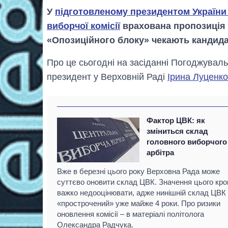
У
підготовленому президентом України
виборчої комісії
врахована пропозиція ф
«Опозиційного блоку» чекають кандида
Про це сьогодні на засіданні Погоджувал
президент у Верховній Раді
Ірина Луценко
Фактор ЦВК: як
зміниться склад
головного виборчого
арбітра
Вже в березні цього року Верховна Рада може
суттєво оновити склад ЦВК. Значення цього кро
важко недооцінювати, адже нинішній склад ЦВК
«прострочений» уже майже 4 роки. Про ризики
оновлення комісії – в матеріалі політолога
Олександра Радчука.