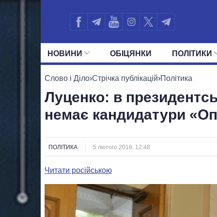
НОВИНИ
ОБIЦЯНКИ
ПОЛIТИКИ
УСІ ПОЛІТИКИ
ПРЕЗИДЕНТ І ОФ
Слово і Діло
›
Стрічка публікацій
›
Політика
Луценко: в президентс
немає кандидатури «О
ПОЛІТИКА
5 лютого 2018, 12:48
Читати російською