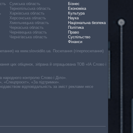
асть
Сумська область
Бізнес
Тернопільська область
Економіка
ь
Харківська область
Культура
Херсонська область
Наука
Хмельницька область
Національна безпека
Черкаська область
Політика
Чернівецька область
Право
Чернігівська область
Суспільство
Фінанси
лання) на www.slovoidilo.ua. Посилання (гіперпосилання)
онання цих обіцянок, зібрана й опрацьована ТОВ «ІА Слово і
ма народного контролю Слово і Діло».
», «Спецпроєкт», «За підтримки».
онодавством відповідальність за зміст реклами несе