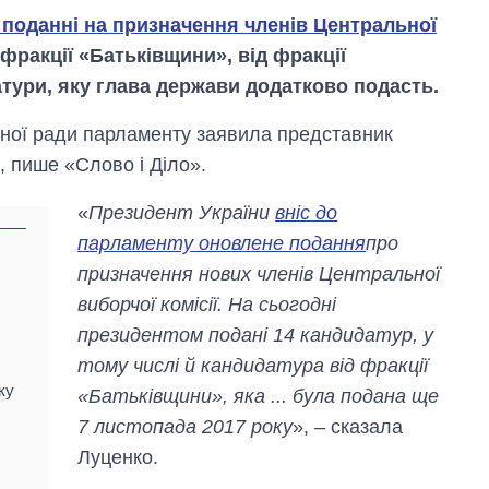
 поданні на призначення членів Центральної
ракції «Батьківщини», від фракції
тури, яку глава держави додатково подасть.
ьної ради парламенту заявила представник
, пише «Слово і Діло».
«
Президент України
вніс до
парламенту оновлене подання
про
призначення нових членів Центральної
виборчої комісії. На сьогодні
президентом подані 14 кандидатур, у
Як зросли тарифи
тому числі й кандидатура від фракції
на холодну воду у
містах України на
ку
«Батьківщини», яка ... була подана ще
початок серпня
7 листопада 2017 року
», – сказала
Луценко.