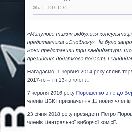
26 січня 2018, 19:30
«
Минулого тижня відбулися консультації
представників «Опоблоку». Їм було запр
Вони представили три кандидатури. Щой
президент додатково подасть і кандида
Нагадаємо, 1 червня 2014 року сплив терм
2017-го – і її 13-го члена.
7 червня 2016 року
Порошенко вніс до Вер
членів ЦВК і призначення 11 нових члені
23 січня 2018 року президент Петро Поро
членів Центральної виборчої комісії.