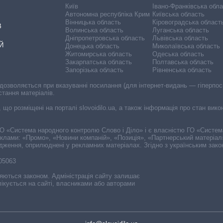
Київ
Івано-Франківська обл
Автономна республіка Крим
Київська область
Вінницька область
Кіровоградська област
В
Волинська область
Луганська область
Дніпропетровська область
Львівська область
Й
Донецька область
Миколаївська область
Житомирська область
Одеська область
Закарпатська область
Полтавська область
Запорізька область
Рівненська область
 дозволяється при вказуванні посилання (для інтернет-видань — гіперпоси
стання матеріалів.
, що розміщені на порталі slovoidilo.ua, а також інформація про стан вик
і ГО «Система народного контролю Слово і Діло» і є власністю ГО «Систе
еклами: «Промо», «Новини компаній», «Позиція», «Партнерський матеріал
судження, оприлюднені у рекламних матеріалах. Згідно з українським зак
-05063
няються законом. Адміністрація сайту залишає
ікується на сайті, власниками або авторами