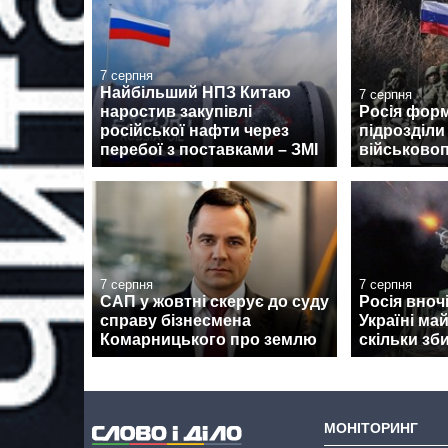
7 серпня
Найбільший НПЗ Китаю
7 серпня
наростив закупівлі
Росія форм
російської нафти через
підрозділи
перебої з поставками – ЗМІ
військово
7 серпня
7 серпня
САП у жовтні скерує до суду
Росія вноч
справу бізнесмена
Україні ма
Комарницького про землю
скільки зб
МОНІТОРИНГ