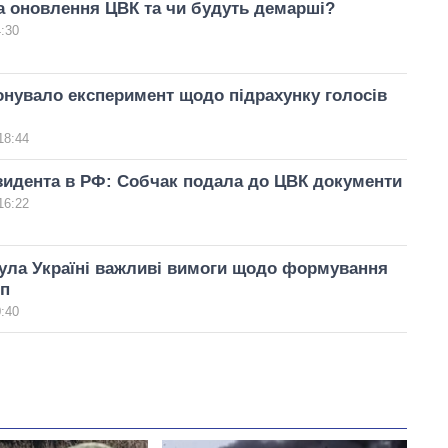
а оновлення ЦВК та чи будуть демарші?
4:30
нувало експеримент щодо підрахунку голосів
18:44
зидента в РФ: Собчак подала до ЦВК документи
16:22
ула Україні важливі вимоги щодо формування
еп
0:40