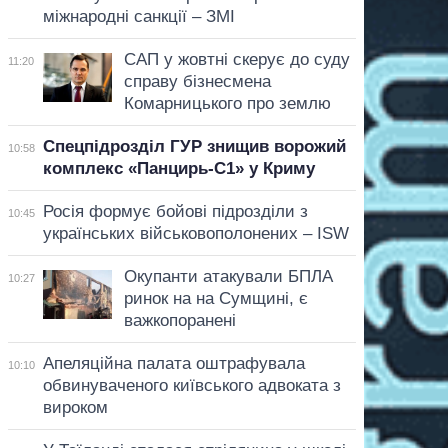
міжнародні санкції – ЗМІ
САП у жовтні скерує до суду
11:20
справу бізнесмена
Комарницького про землю
Спецпідрозділ ГУР знищив ворожий
10:58
комплекс «Панцирь-С1» у Криму
Росія формує бойові підрозділи з
10:45
українських військовополонених – ISW
Окупанти атакували БПЛА
10:27
ринок на на Сумщині, є
важкопоранені
Апеляційна палата оштрафувала
10:10
обвинуваченого київського адвоката з
вироком