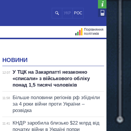
УКР
РОС
Порівняння
політиків
ЦІЙ
МЕРИ МІСТ
ВСІ ПЕРСОНИ
НОВИНИ
У ТЦК на Закарпатті незаконно
12:07
«списали» з військового обліку
понад 1,5 тисячі чоловіків
Більше половини регіонів рф збідніли
11:58
за 4 роки війни проти України –
розвідка
КНДР заробила близько $22 млрд від
11:41
початку війни в Україні попри