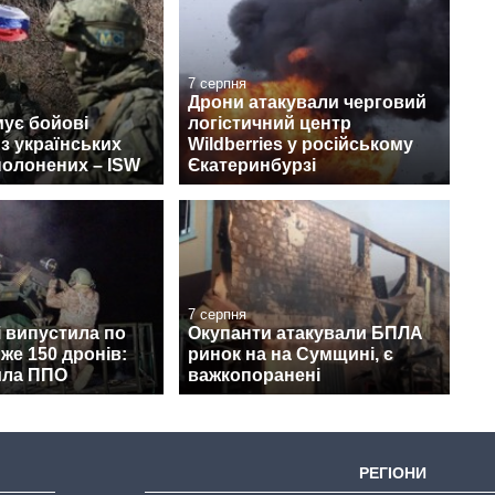
7 серпня
Дрони атакували черговий
ує бойові
логістичний центр
 з українських
Wildberries у російському
полонених – ISW
Єкатеринбурзі
7 серпня
і випустила по
Окупанти атакували БПЛА
йже 150 дронів:
ринок на на Сумщині, є
ила ППО
важкопоранені
РЕГІОНИ