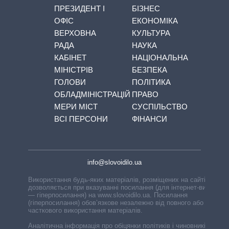
ПРЕЗИДЕНТ І
БІЗНЕС
ОФІС
ЕКОНОМІКА
ВЕРХОВНА
КУЛЬТУРА
РАДА
НАУКА
КАБІНЕТ
НАЦІОНАЛЬНА
МІНІСТРІВ
БЕЗПЕКА
ГОЛОВИ
ПОЛІТИКА
ОБЛАДМІНІСТРАЦІЙ
ПРАВО
МЕРИ МІСТ
СУСПІЛЬСТВО
ВСІ ПЕРСОНИ
ФІНАНСИ
info@slovoidilo.ua
Використання будь-яких матеріалів, розміщених на сайті,
дозволяється при вказуванні посилання (для інтернет-видань
— гіперпосилання) на www.slovoidilo.ua. Посилання
(гіперпосилання) обов’язкове незалежно від повного або
часткового використання матеріалів.
Аналітична інформація про обіцянки політиків і чиновників,