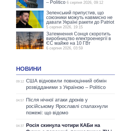
– Politico
6 серпня 2026, 09:12
Зеленський припустив, що
союзники можуть навмисно не
давати Україні ракети до Patriot
5 серпня 2026, 19:15
Затемнення Сонця скоротить
виробництво електроенергії в
ЄС майже на 10 ГВт
6 серпня 2026, 03:59
НОВИНИ
США відновили повноцінний обмін
09:12
розвідданими з Україною – Politico
Після нічної атаки дронів у
04:57
російському Ярославлі спалахнули
пожежі: що відомо
Росія скинула чотири КАБи на
04:37