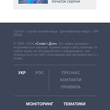
початок серпня
Cуб'єкт у сфері онлайн-медіа. Ідентифікатор медіа – R40-
05063
© 2009—2026
«Слово і Діло»
.
Всі права захищені і
охороняються законом. Адміністрація сайту залишає за
собою право не погоджуватися з інформацією, яка
публікується на сайті, власниками або авторами якої є треті
особи.
УКР
РОС
ПРО НАС
КОНТАКТИ
ПРАВИЛА
МОНІТОРИНГ
ТЕМАТИКИ