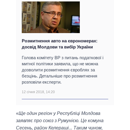
Розмитнення авто на єврономерах:
досвід Молдови та вибір України
Голова комітету ВР з питань податкової і
митної політики заявила, що не можна
дозволити розмитнення євроблях за
безцінь. Детальніше про розмитнення
розповіли експерти.
12 січня 2018, 14:20
«
Ще один регіон у Республіці Молдова
заявляє про союз з Румунією. Це комуна
Сесень, район Келераші... Таким чином,