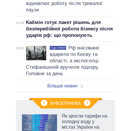
відновлює роботу після тривалої
паузи
Кабмін готує пакет рішень для
23:45
безперебійної роботи бізнесу після
ударів рф: що пропонують
Рф масовано
ПІДСУМКИ
23:00
вдарила по Києву та
області, а експосолці
Стефанішиній вручили підозру.
Головне за день
Більше новин
ІНФОГРАФІКА
Як зросли тарифи на
раїні
холодну воду у
ої
містах України на