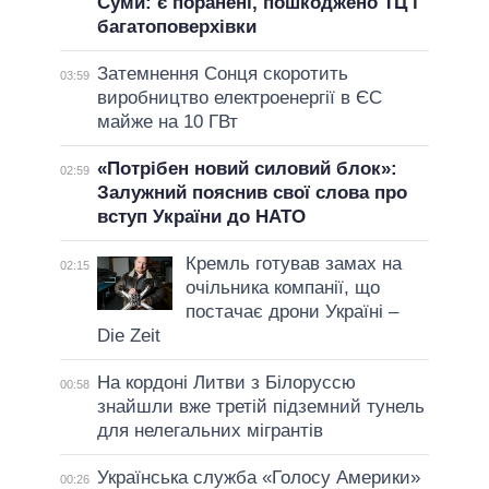
Суми: є поранені, пошкоджено ТЦ і
багатоповерхівки
Затемнення Сонця скоротить
03:59
виробництво електроенергії в ЄС
майже на 10 ГВт
«Потрібен новий силовий блок»:
02:59
Залужний пояснив свої слова про
вступ України до НАТО
Кремль готував замах на
02:15
очільника компанії, що
постачає дрони Україні –
Die Zeit
На кордоні Литви з Білоруссю
00:58
знайшли вже третій підземний тунель
для нелегальних мігрантів
Українська служба «Голосу Америки»
00:26