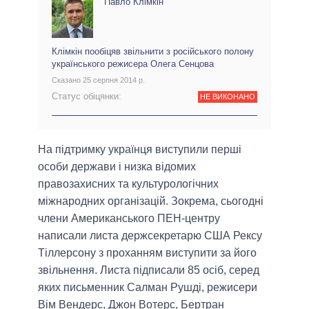
Павло Клімкін
Клімкін пообіцяв звільнити з російського полону
українського режисера Олега Сенцова
Сказано 25 серпня 2014 р.
Статус обіцянки:
НЕ ВИКОНАНО
На підтримку українця виступили перші
особи держави і низка відомих
правозахисних та культурологічних
міжнародних організацій. Зокрема, сьогодні
члени Американського ПЕН-центру
написали листа держсекретарю США Рексу
Тіллерсону з проханням виступити за його
звільнення. Листа підписали 85 осіб, серед
яких письменник Салман Рушді, режисери
Вім Вендерс, Джон Вотерс, Бертран