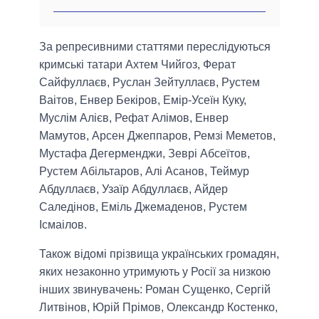
За репресивними статтями переслідуються
кримські татари Ахтем Чийгоз, Ферат
Сайфуллаєв, Руслан Зейтуллаєв, Рустем
Ваітов, Енвер Бекіров, Емір-Усеїн Куку,
Муслім Алієв, Рефат Алімов, Енвер
Мамутов, Арсен Джеппаров, Ремзі Меметов,
Мустафа Дегерменджи, Зеврі Абсеїтов,
Рустем Абільтаров, Алі Асанов, Теймур
Абдуллаєв, Узаїр Абдуллаєв, Айдер
Саледінов, Еміль Джемаденов, Рустем
Ісмаілов.
Також відомі прізвища українських громадян,
яких незаконно утримують у Росії за низкою
інших звинувачень: Роман Сущенко, Сергій
Литвінов, Юрій Прімов, Олександр Костенко,