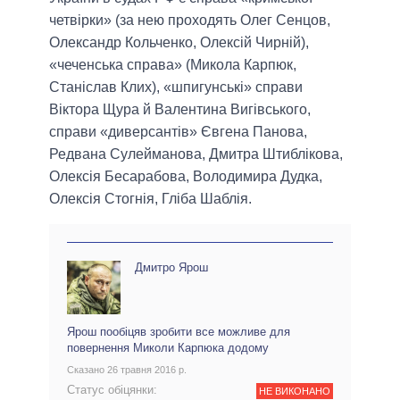
четвірки» (за нею проходять Олег Сенцов,
Олександр Кольченко, Олексій Чирній),
«чеченська справа» (Микола Карпюк,
Станіслав Клих), «шпигунські» справи
Віктора Щура й Валентина Вигівського,
справи «диверсантів» Євгена Панова,
Редвана Сулейманова, Дмитра Штиблікова,
Олексія Бесарабова, Володимира Дудка,
Олексія Стогнія, Гліба Шаблія.
Дмитро Ярош
Ярош пообіцяв зробити все можливе для
повернення Миколи Карпюка додому
Сказано 26 травня 2016 р.
Статус обіцянки:
НЕ ВИКОНАНО