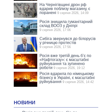
На Чернігівщині дрон рф
вдарив поблизу магазину, є
поранені
9 серпня 2026, 14:09
Росія знищила гуманітарний
склад ВООЗ у Дніпрі
9 серпня 2026, 17:06
Сибіга звернувся до білорусів
у річницю протестів
9 серпня 2026, 17:56
Росія вже третій день б’є по
«Нафтогазу»: є масштабні
руйнування та зупинено
роботи
9 серпня 2026, 19:12
Росія вдарила по німецькому
бізнесу в Україні, є масштабні
руйнування
9 серпня 2026, 14:42
НОВИНИ