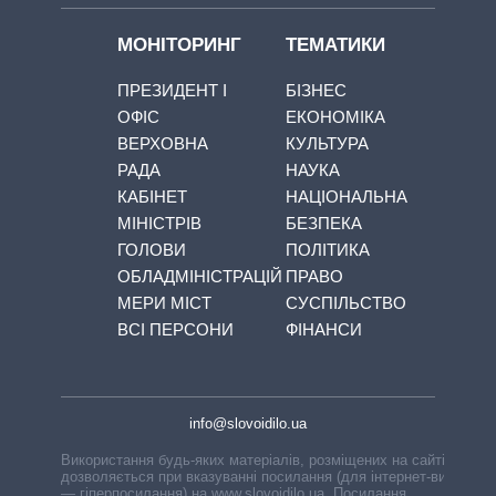
МОНІТОРИНГ
ТЕМАТИКИ
ПРЕЗИДЕНТ І
БІЗНЕС
ОФІС
ЕКОНОМІКА
ВЕРХОВНА
КУЛЬТУРА
РАДА
НАУКА
КАБІНЕТ
НАЦІОНАЛЬНА
МІНІСТРІВ
БЕЗПЕКА
ГОЛОВИ
ПОЛІТИКА
ОБЛАДМІНІСТРАЦІЙ
ПРАВО
МЕРИ МІСТ
СУСПІЛЬСТВО
ВСІ ПЕРСОНИ
ФІНАНСИ
info@slovoidilo.ua
Використання будь-яких матеріалів, розміщених на сайті,
дозволяється при вказуванні посилання (для інтернет-видань
— гіперпосилання) на www.slovoidilo.ua. Посилання