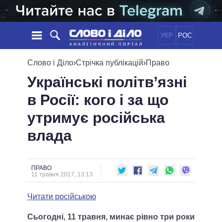
УКР
РОС
НОВИНИ
Слово і Діло
›
Стрічка публікацій
›
Право
Українські політв’язні
ОБIЦЯНКИ
СТРІЧКА
ПОЛІТИКА
в Росії: кого і за що
ПОДІЇ
ЕКОНОМІКА
ПОЛIТИКИ
утримує російська
СТАТТІ
СУСПІЛЬСТВО
ІНФОГРАФІКА
ДУМКИ
СВІТ
УСІ ПОЛІТИКИ
влада
ОГЛЯДИ
ПРЕЗИДЕНТ І ОФІС
ВІДЕО
ДАЙДЖЕСТИ
ВЕРХОВНА РАДА
ПРАВО
ПІДТРИМАТИ
КАБІНЕТ МІНІСТРІВ
11 травня 2017, 13:13
ГОЛОВИ ОБЛАДМІНІСТРАЦІЙ
ПОРІВНЯННЯ ПОЛІТИКІВ
Читати російською
МЕРИ МІСТ
ВСІ ПЕРСОНИ
Сьогодні, 11 травня, минає рівно три роки