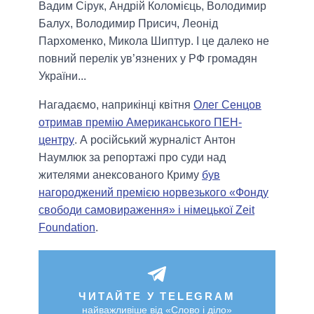
Вадим Сірук, Андрій Коломієць, Володимир
Балух, Володимир Присич, Леонід
Пархоменко, Микола Шиптур. І це далеко не
повний перелік ув’язнених у РФ громадян
України...
Нагадаємо, наприкінці квітня
Олег Сенцов
отримав премію Американського ПЕН-
центру
. А російський журналіст Антон
Наумлюк за репортажі про суди над
жителями анексованого Криму
був
нагороджений премією норвезького «Фонду
свободи самовираження» і німецької Zeit
Foundation
.
ЧИТАЙТЕ У TELEGRAM
найважливіше від «Слово і діло»