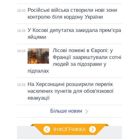
Російські війська створили нові зони
16:43
контролю біля кордону України
У Косові депутатка закидала прем’єра
16:29
яйцями
Лісові пожежі в Європі: у
16:24
Франції заарештували сотні
людей за підозрами у
підпалах
На Херсонщині розширили перелік
15:53
населених пунктів для обов'язкової
евакуації
Більше новин
ІНФОГРАФІКА