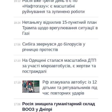
Росія вже третій день б’є по
19:12
«Нафтогазу»: є масштабні
руйнування та зупинено роботи
Нетаньягу відхилив 15-пунктний план
18:24
Трампа щодо врегулювання ситуації в
Газі
Сибіга звернувся до білорусів у
17:56
річницю протестів
На Одещині сталася масштабна ДТП
17:23
за участі мікроавтобусів, є жертви та
постраждалі
Рф атакувала автобус із 12
17:19
дітьми та рятувальників під
час повторних ударів
Росія знищила гуманітарний склад
17:06
ВООЗ у Дніпрі