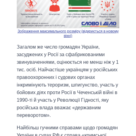
Зображення максимального розміру (відкриється в новому
вікні)
Загалом же число громадян України,
засуджених у Росії за сфабрикованими
звинуваченнями, оцінюється не менш ніж у 1
тис. осіб. Найчастіше українцям у російських
правоохоронних і судових органах
інкримінують тероризм, шпигунство, участь у
бойових діях проти Росії в Чеченській війні в
1990-ті й участь у Революції Гідності, яку
російська влада вважає «державним
переворотом».
Найбільш гучними справами щодо громадян
України в судах РФ є справа «кримської