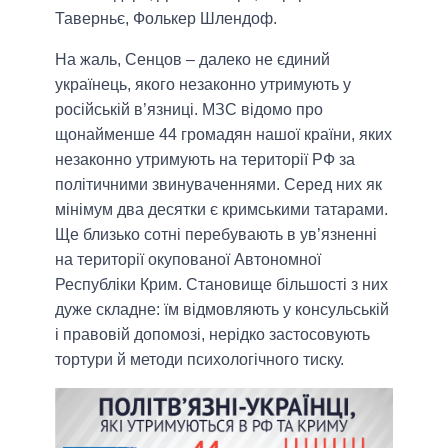
Таверньє, Фолькер Шлендоф.
На жаль, Сенцов – далеко не єдиний
українець, якого незаконно утримують у
російській в’язниці. МЗС відомо про
щонайменше 44 громадян нашої країни, яких
незаконно утримують на території РФ за
політичними звинуваченнями. Серед них як
мінімум два десятки є кримськими татарами.
Ще близько сотні перебувають в ув’язненні
на території окупованої Автономної
Республіки Крим. Становище більшості з них
дуже складне: їм відмовляють у консульській
і правовій допомозі, нерідко застосовують
тортури й методи психологічного тиску.