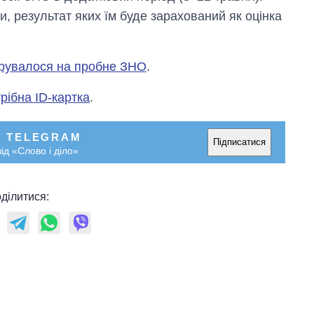
и, результат яких їм буде зарахований як оцінка
струвалося на пробне ЗНО
.
рібна ID-картка
.
У TELEGRAM
Підписатися
ід «Слово і діло»
ділитися: