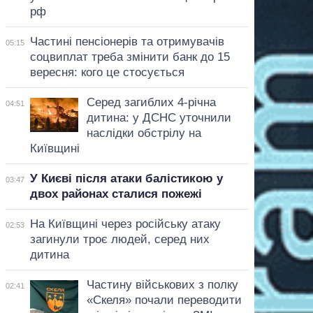
рф
Частині пенсіонерів та отримувачів
05:15
соцвиплат треба змінити банк до 15
вересня: кого це стосується
Серед загиблих 4-річна
04:51
дитина: у ДСНС уточнили
наслідки обстрілу на
Київщині
У Києві після атаки балістикою у
03:47
двох районах сталися пожежі
На Київщині через російську атаку
02:53
загинули троє людей, серед них
дитина
Частину військових з полку
02:41
«Скеля» почали переводити