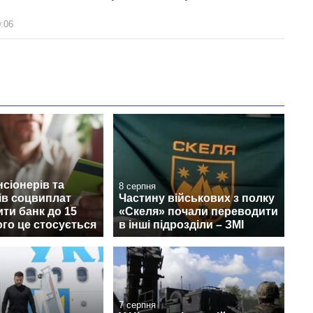
0:06
нсіонерів та
8 серпня
ів соцвиплат
Частину військових з полку
ити банк до 15
«Скеля» почали переводити
ого це стосується
в інші підрозділи – ЗМІ
7 серпня