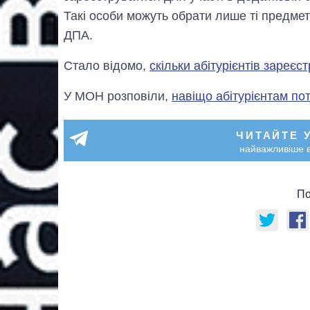
Такі особи можуть обрати лише ті предмет
ДПА.
Стало відомо,
скільки абітурієнтів зареє
У МОН розповіли,
навіщо абітурієнтам пот
ЧИТАЙТЕ 
найважливіше в
По