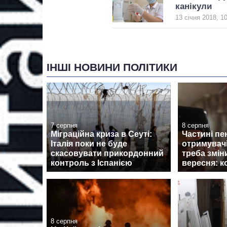
канікули
13 січня 2018, 1
ІНШІ НОВИНИ ПОЛІТИКИ
7 серпня
8 серпня
Міграційна криза в Сеуті:
Частині пе
Італія поки не буде
отримувач
скасовувати прикордонний
треба змін
контроль з Іспанією
вересня: к
8 серпня