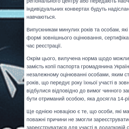
регіонального центру або передають наоч
індивідуальних конвертах будуть надіслан
навчаються.
Випускникам минулих років та особам, які
формі зовнішнього оцінювання, сертифіка
час реєстрації.
Окрім цього, вилучена норма щодо можлив
замість копії паспорта громадянина Україн
незалежному оцінюванні особами, яким ст
років, що передує року їхньої участі в з
відбулися відповідно до вимог чинного з
бути отриманий особою, яка досягла 14-річ
Ще однією новацією є те, що особи, які 
поважні причини не змогли зареєструватис
зареєструватися для участі в додатковій 