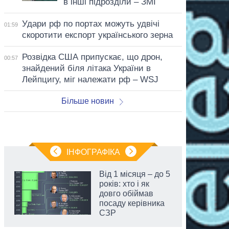
в інші підрозділи – ЗМІ
Удари рф по портах можуть удвічі
01:59
скоротити експорт українського зерна
Розвідка США припускає, що дрон,
00:57
знайдений біля літака України в
Лейпцигу, міг належати рф – WSJ
Більше новин
ІНФОГРАФІКА
Від 1 місяця – до 5
років: хто і як
довго обіймав
посаду керівника
СЗР