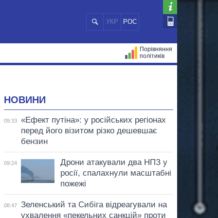
УКР
РОС
Порівняння
політиків
ЦІЙ
МЕРИ МІСТ
ВСІ ПЕРСОНИ
НОВИНИ
«Ефект путіна»: у російських регіонах
09:33
перед його візитом різко дешевшає
бензин
Дрони атакували два НПЗ у
09:24
росії, спалахнули масштабні
пожежі
Зеленський та Сибіга відреагували на
08:47
ухвалення «пекельних санкцій» проти