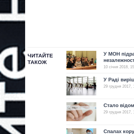
У МОН підра
ЧИТАЙТЕ
незалежност
ТАКОЖ
10 січня 2018, 1
У Раді вирі
29 грудня 2017, 
Стало відо
29 грудня 2017, 
Спалах кору