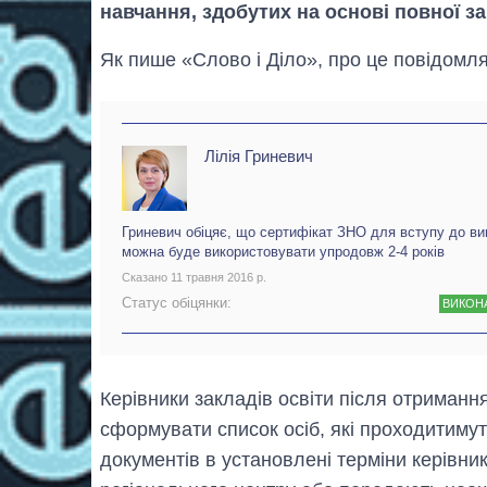
навчання, здобутих на основі повної за
Як пише «Слово і Діло», про це повідомля
Лілія Гриневич
Гриневич обіцяє, що сертифікат ЗНО для вступу до в
можна буде використовувати упродовж 2-4 років
Сказано 11 травня 2016 р.
Статус обіцянки:
ВИКОН
Керівники закладів освіти після отриманн
сформувати список осіб, які проходитиму
документів в установлені терміни керівни