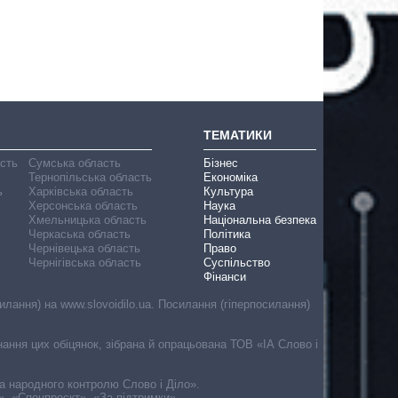
ТЕМАТИКИ
асть
Сумська область
Бізнес
Тернопільська область
Економіка
ь
Харківська область
Культура
Херсонська область
Наука
Хмельницька область
Національна безпека
Черкаська область
Політика
Чернівецька область
Право
Чернігівська область
Суспільство
Фінанси
лання) на www.slovoidilo.ua. Посилання (гіперпосилання)
онання цих обіцянок, зібрана й опрацьована ТОВ «ІА Слово і
ма народного контролю Слово і Діло».
», «Спецпроєкт», «За підтримки».