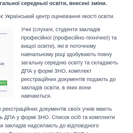
гальної середньої освіти, внесені зміни.
є Український центр оцінювання якості освіти.
Учні (слухачі, студенти закладів
професійної (професійно-технічної) та
вищої освіти), які в поточному
навчальному році здобувають повну
загальну середню освіту та складають
ишу
ДПА у формі ЗНО, комплект
реєстраційних документів подають до
АНО
закладів освіти, в яких вони
навчаються.
Як змінився
бюджет
я реєстраційних документів своїх учнів мають
Міністерства
ть ДПА у формі ЗНО. Список осіб та комплекти
оборони за 13
років війни з
ки закладів надсилають до відповідного
росією