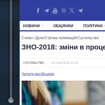
НОВИНИ
ОБIЦЯНКИ
ПОЛIТИКИ
УСІ ПОЛІТИКИ
ПРЕЗИДЕНТ І ОФ
Слово і Діло
›
Стрічка публікацій
›
Суспільство
ЗНО-2018: зміни в проце
СУСПІЛЬСТВО
16 січня 2018, 12:22
Читати російською