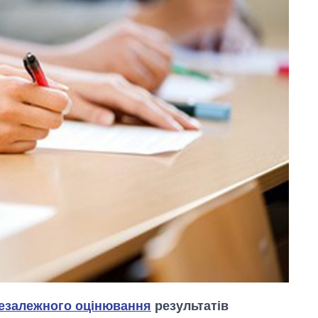
езалежного оцінювання
результатів