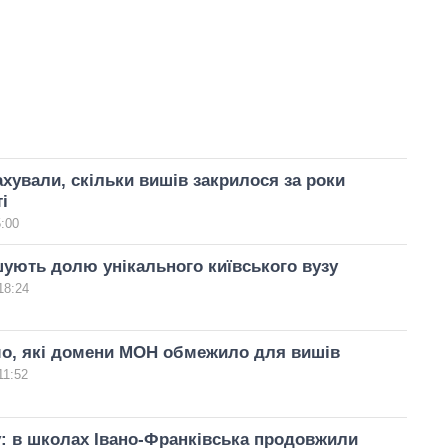
хували, скільки вишів закрилося за роки
і
5:00
шують долю унікального київського вузу
18:24
мо, які домени МОН обмежило для вишів
11:52
: в школах Івано-Франківська продовжили