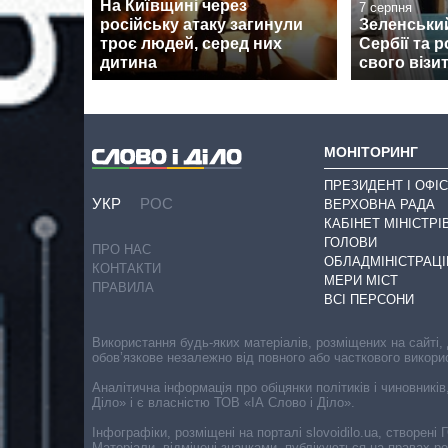
На Київщині через
7 серпня
російську атаку загинули
Зеленськи
троє людей, серед них
Сербії та 
дитина
свого візи
МОНІТОРИНГ
ПРЕЗИДЕНТ І ОФІС
УКР
РОС
ВЕРХОВНА РАДА
КАБІНЕТ МІНІСТРІ
ГОЛОВИ
ПРО НАС
ОБЛАДМІНІСТРАЦІ
КОНТАКТИ
МЕРИ МІСТ
ПРАВИЛА
ВСІ ПЕРСОНИ
Використання будь-яких матеріалів, розміщених на сайті,
обов’язкове незалежно від повного або часткового викори
Аналітична інформація про обіцянки політиків і чиновників
Діло» і є власністю ТОВ «ІА Слово і Діло».
Інфографіки, розміщені на порталі slovoidilo.ua, створен
Матеріали, відмічені значками, публікуються на правах р