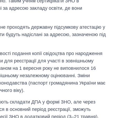
но. Таким учням сертифікати ЗНО в
і за адресою закладу освіти, де вони
 не проходять державну підсумкову атестацію у
ти будуть надіслані за адресою, зазначеною під
ості подання копії свідоцтва про народження
и для реєстрації для участі в зовнішньому
аном на 1 вересня року не виповнилося 16
овнішньому незалежному оцінюванні. Зміни
аконодавства (паспорт громадянина України має
ного віку).
мають складати ДПА у формі ЗНО, але через
я в основний період реєстрації, зможуть
сесії ЗНО в додатковий період (3–21 травня).