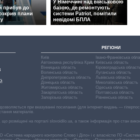
У Німеччині над військовою
й прибув до
базою, де ремонтують
розкрив плани
системи Patriot, помітили
ту
невідомі БПЛА
РЕГІОНИ
Київ
Івано-Франківська обл
Автономна республіка Крим
Київська область
Вінницька область
Кіровоградська област
В
Волинська область
Луганська область
Дніпропетровська область
Львівська область
Й
Донецька область
Миколаївська область
Житомирська область
Одеська область
Закарпатська область
Полтавська область
Запорізька область
Рівненська область
 дозволяється при вказуванні посилання (для інтернет-видань — гіперпоси
стання матеріалів.
, що розміщені на порталі slovoidilo.ua, а також інформація про стан вик
і ГО «Система народного контролю Слово і Діло» і є власністю ГО «Систе
еклами: «Промо», «Новини компаній», «Позиція», «Партнерський матеріал