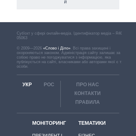
й
Cуб'єкт у сфері онлайн-медіа. Ідентифікатор медіа – R40-
05063
© 2009—2026
«Слово і Діло»
.
Всі права захищені і
охороняються законом. Адміністрація сайту залишає за
собою право не погоджуватися з інформацією, яка
публікується на сайті, власниками або авторами якої є треті
особи.
УКР
РОС
ПРО НАС
КОНТАКТИ
ПРАВИЛА
МОНІТОРИНГ
ТЕМАТИКИ
ПРЕЗИДЕНТ І
БІЗНЕС