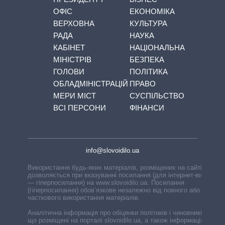
ОФІС
ЕКОНОМІКА
ВЕРХОВНА
КУЛЬТУРА
РАДА
НАУКА
КАБІНЕТ
НАЦІОНАЛЬНА
МІНІСТРІВ
БЕЗПЕКА
ГОЛОВИ
ПОЛІТИКА
ОБЛАДМІНІСТРАЦІЙ
ПРАВО
МЕРИ МІСТ
СУСПІЛЬСТВО
ВСІ ПЕРСОНИ
ФІНАНСИ
info@slovoidilo.ua
Використання будь-яких матеріалів, розміщених на сайті,
дозволяється при вказуванні посилання (для інтернет-видань
— гіперпосилання) на www.slovoidilo.ua. Посилання
(гіперпосилання) обов’язкове незалежно від повного або
часткового використання матеріалів.
Аналітична інформація про обіцянки політиків і чиновників,
що розміщені на порталі slovoidilo.ua, а також інформація про