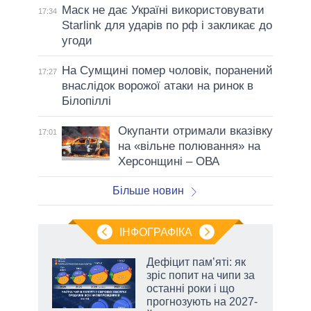
Маск не дає Україні використовувати
17:34
Starlink для ударів по рф і закликає до
угоди
На Сумщині помер чоловік, поранений
17:27
внаслідок ворожої атаки на ринок в
Білопіллі
Окупанти отримали вказівку
17:01
на «вільне полювання» на
Херсонщині – ОВА
Більше новин
ІНФОГРАФІКА
Дефіцит пам’яті: як
 за
зріс попит на чипи за
асть
останні роки і що
прогнозують на 2027-