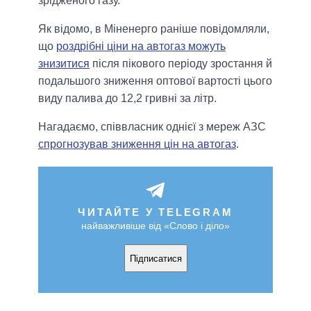
зрідженого газу.
Як відомо, в Міненерго раніше повідомляли,
що
роздрібні ціни на автогаз можуть
знизитися
після пікового періоду зростання й
подальшого зниження оптової вартості цього
виду палива до 12,2 гривні за літр.
Нагадаємо, співвласник однієї з мереж АЗС
спрогнозував зниження цін на автогаз
.
ЧИТАЙТЕ У TELEGRAM
найважливіше від «Слово і діло»
Підписатися