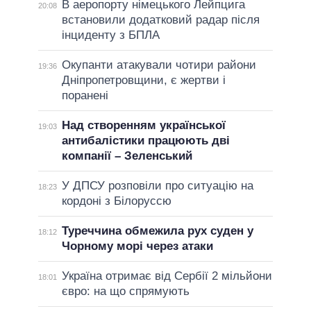
В аеропорту німецького Лейпцига
20:08
встановили додатковий радар після
інциденту з БПЛА
Окупанти атакували чотири райони
19:36
Дніпропетровщини, є жертви і
поранені
Над створенням української
19:03
антибалістики працюють дві
компанії – Зеленський
У ДПСУ розповіли про ситуацію на
18:23
кордоні з Білоруссю
Туреччина обмежила рух суден у
18:12
Чорному морі через атаки
Україна отримає від Сербії 2 мільйони
18:01
євро: на що спрямують