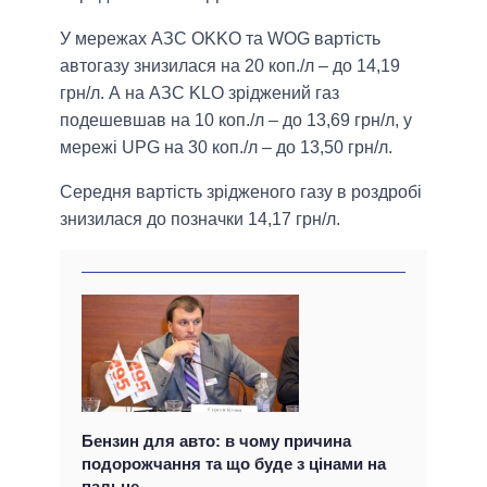
У мережах АЗС OKKO та WOG вартість
автогазу знизилася на 20 коп./л – до 14,19
грн/л. А на АЗС KLO зріджений газ
подешевшав на 10 коп./л – до 13,69 грн/л, у
мережі UPG на 30 коп./л – до 13,50 грн/л.
Середня вартість зрідженого газу в роздробі
знизилася до позначки 14,17 грн/л.
Бензин для авто: в чому причина
подорожчання та що буде з цінами на
пальне