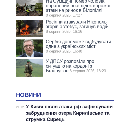
На Сумщині помер чоловік,
поранений внаслідок ворожої
атаки на ринок в Білопіллі
8 серпня 2026, 17:27
Росіяни атакували Нікополь:
згорів автобус, загинув водій
8 серпня 2026, 16:16
Сербія допоможе відбудувати
одне з українських міст
8 серпня 2026, 16:48
У ДПСУ розповіли про
ситуацію на кордоні з
Білоруссю
8 серпня 2026, 18:23
НОВИНИ
У Києві після атаки рф зафіксували
21:12
забруднення озера Кирилівське та
струмка Сирець