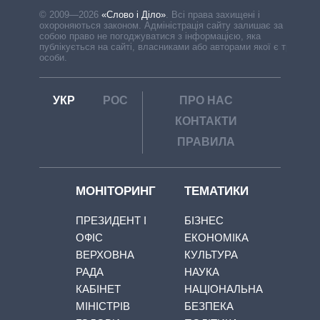
© 2009—2026
«Слово і Діло»
.
Всі права захищені і
охороняються законом. Адміністрація сайту залишає за
собою право не погоджуватися з інформацією, яка
публікується на сайті, власниками або авторами якої є треті
особи.
УКР
РОС
ПРО НАС
КОНТАКТИ
ПРАВИЛА
МОНІТОРИНГ
ТЕМАТИКИ
ПРЕЗИДЕНТ І
БІЗНЕС
ОФІС
ЕКОНОМІКА
ВЕРХОВНА
КУЛЬТУРА
РАДА
НАУКА
КАБІНЕТ
НАЦІОНАЛЬНА
МІНІСТРІВ
БЕЗПЕКА