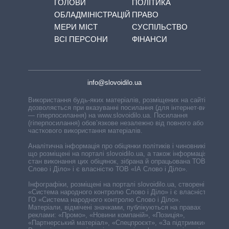
ГОЛОВИ
ПОЛІТИКА
ОБЛАДМІНІСТРАЦІЙ
ПРАВО
МЕРИ МІСТ
СУСПІЛЬСТВО
ВСІ ПЕРСОНИ
ФІНАНСИ
info@slovoidilo.ua
Використання будь-яких матеріалів, розміщених на сайті,
дозволяється при вказуванні посилання (для інтернет-видань
— гіперпосилання) на www.slovoidilo.ua. Посилання
(гіперпосилання) обов’язкове незалежно від повного або
часткового використання матеріалів.
Аналітична інформація про обіцянки політиків і чиновників,
що розміщені на порталі slovoidilo.ua, а також інформація про
стан виконання цих обіцянок, зібрана й опрацьована ТОВ «ІА
Слово і Діло» і є власністю ТОВ «ІА Слово і Діло».
Інфографіки, розміщені на порталі slovoidilo.ua, створені ГО
«Система народного контролю Слово і Діло» і є власністю
ГО «Система народного контролю Слово і Діло».
Матеріали, відмічені значками, публікуються на правах
реклами: «Промо», «Новини компаній», «Позиція»,
«Партнерський матеріал», «Спецпроєкт», «За підтримки».