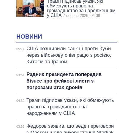
Трамп підписав укази, які
обмежують право на
громадянство за народженням
у США
7 серпня 2026, 04:39
НОВИНИ
США розширили санкції проти Куби
05:17
через військову співпрацю з росією,
Китаєм та Іраном
Радник президента попередив
04:57
бізнес про фейкові листи з
погрозами атак дронів
Трамп підписав укази, які обмежують
04:39
право на громадянство за
народженням у США
Федоров заявив, що веде переговори
03:56
з Маском щодо використання Starlink