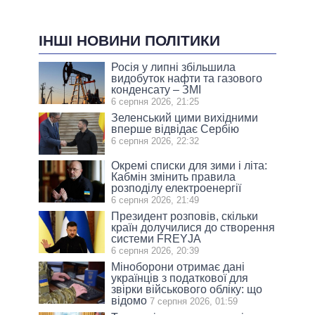
ІНШІ НОВИНИ ПОЛІТИКИ
Росія у липні збільшила
видобуток нафти та газового
конденсату – ЗМІ
6 серпня 2026, 21:25
Зеленський цими вихідними
вперше відвідає Сербію
6 серпня 2026, 22:32
Окремі списки для зими і літа:
Кабмін змінить правила
розподілу електроенергії
6 серпня 2026, 21:49
Президент розповів, скільки
країн долучилися до створення
системи FREYJA
6 серпня 2026, 20:39
Міноборони отримає дані
українців з податкової для
звірки військового обліку: що
відомо
7 серпня 2026, 01:59