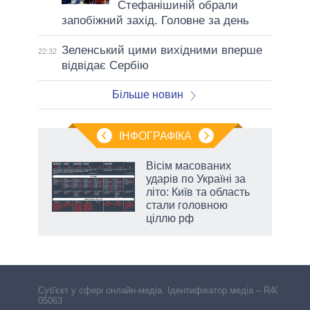
Стефанішиній обрали
запобіжний захід. Головне за день
Зеленський цими вихідними вперше
22:32
відвідає Сербію
Більше новин
ІНФОГРАФІКА
и на
Вісім масованих
ударів по Україні за
а
літо: Київ та область
стали головною
ціллю рф
Cуб'єкт у сфері онлайн-медіа. Ідентифікатор медіа – R40-
05063