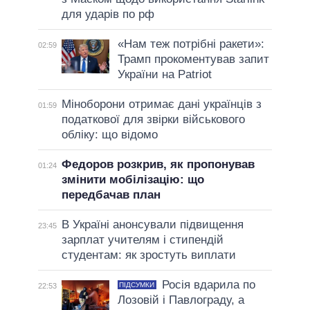
для ударів по рф
«Нам теж потрібні ракети»:
02:59
Трамп прокоментував запит
України на Patriot
Міноборони отримає дані українців з
01:59
податкової для звірки військового
обліку: що відомо
Федоров розкрив, як пропонував
01:24
змінити мобілізацію: що
передбачав план
В Україні анонсували підвищення
23:45
зарплат учителям і стипендій
студентам: як зростуть виплати
Росія вдарила по
ПІДСУМКИ
22:53
Лозовій і Павлограду, а