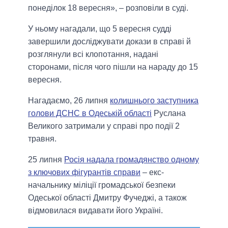
понеділок 18 вересня», – розповіли в суді.
У ньому нагадали, що 5 вересня судді
завершили досліджувати докази в справі й
розглянули всі клопотання, надані
сторонами, після чого пішли на нараду до 15
вересня.
Нагадаємо, 26 липня
колишнього заступника
голови ДСНС в Одеській області
Руслана
Великого затримали у справі про події 2
травня.
25 липня
Росія надала громадянство одному
з ключових фігурантів справи
– екс-
начальнику міліції громадської безпеки
Одеської області Дмитру Фучеджі, а також
відмовилася видавати його Україні.