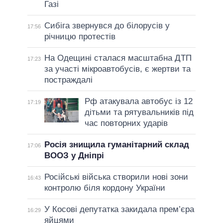
Газі
Сибіга звернувся до білорусів у
17:56
річницю протестів
На Одещині сталася масштабна ДТП
17:23
за участі мікроавтобусів, є жертви та
постраждалі
Рф атакувала автобус із 12
17:19
дітьми та рятувальників під
час повторних ударів
Росія знищила гуманітарний склад
17:06
ВООЗ у Дніпрі
Російські війська створили нові зони
16:43
контролю біля кордону України
У Косові депутатка закидала прем’єра
16:29
яйцями