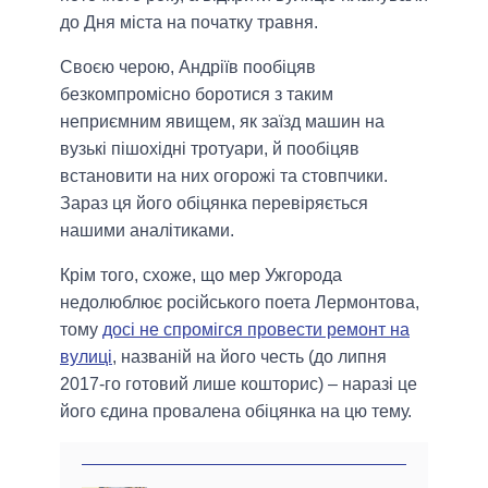
до Дня міста на початку травня.
Своєю черою, Андріїв пообіцяв
безкомпромісно боротися з таким
неприємним явищем, як заїзд машин на
вузькі пішохідні тротуари, й пообіцяв
встановити на них огорожі та стовпчики.
Зараз ця його обіцянка перевіряється
нашими аналітиками.
Крім того, схоже, що мер Ужгорода
недолюблює російського поета Лермонтова,
тому
досі не спромігся провести ремонт на
вулиці
, названій на його честь (до липня
2017-го готовий лише кошторис) – наразі це
його єдина провалена обіцянка на цю тему.