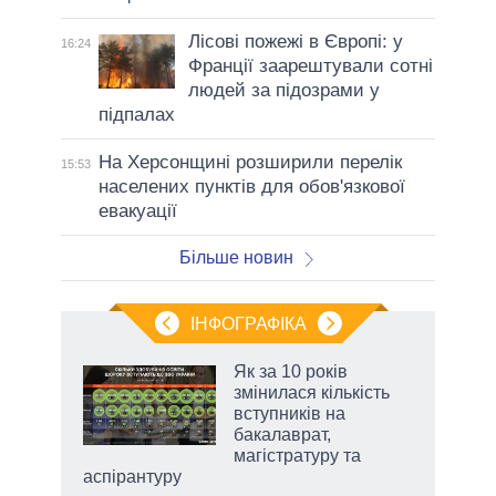
Лісові пожежі в Європі: у
16:24
Франції заарештували сотні
людей за підозрами у
підпалах
На Херсонщині розширили перелік
15:53
населених пунктів для обов'язкової
евакуації
Більше новин
ІНФОГРАФІКА
 5
Як за 10 років
вго
змінилася кількість
вступників на
бакалаврат,
магістратуру та
аспірантуру