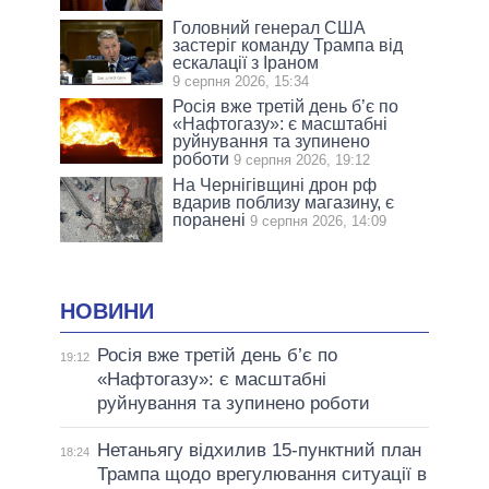
Головний генерал США
застеріг команду Трампа від
ескалації з Іраном
9 серпня 2026, 15:34
Росія вже третій день б’є по
«Нафтогазу»: є масштабні
руйнування та зупинено
роботи
9 серпня 2026, 19:12
На Чернігівщині дрон рф
вдарив поблизу магазину, є
поранені
9 серпня 2026, 14:09
НОВИНИ
Росія вже третій день б’є по
19:12
«Нафтогазу»: є масштабні
руйнування та зупинено роботи
Нетаньягу відхилив 15-пунктний план
18:24
Трампа щодо врегулювання ситуації в