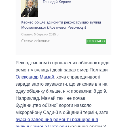
Геннадій Кернес
Кернес обіцяє здійснити реконструкцію вулиці
Москалівської (Жовтневої Революції)
Сказано 5 березня 2015 р.
Статус обіцянки:
ВИКОНАНО
Рекордсменом із провалених обіцянок щодо
ремонту вулиць і доріг зараз є мер Полтави
Олександр Мамай
, хоча справедливості
заради варто зауважити, що виконав він на
одну обіцянку більше, ніж провалив: 8 до 9.
Наприклад, Мамай так і не почав
будівництво об'їзної дороги навколо
мікрорайону Сади-3 в обіцяний термін, зате
вчасно завершив ремонт і розширення
вулиці Симона Петлюри
(колишня Артема).