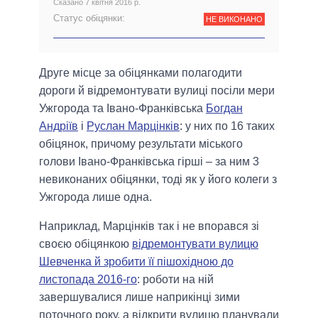
Сказано 7 квітня 2016 р.
Статус обіцянки:
НЕ ВИКОНАНО
Друге місце за обіцянками полагодити
дороги й відремонтувати вулиці посіли мери
Ужгорода та Івано-Франківська
Богдан
Андріїв
і
Руслан Марцінків
: у них по 16 таких
обіцянок, причому результати міського
голови Івано-Франківська гірші – за ним 3
невиконаних обіцянки, тоді як у його колеги з
Ужгорода лише одна.
Наприклад, Марцінків так і не впорався зі
своєю обіцянкою
відремонтувати вулицю
Шевченка й зробити її пішохідною до
листопада 2016-го
: роботи на ній
завершувалися лише наприкінці зими
поточного року, а відкрити вулицю планували