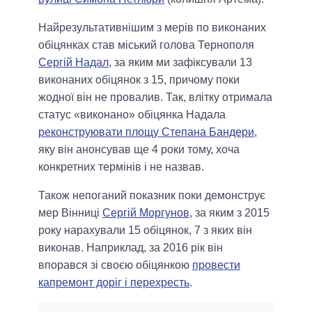
Найрезультативнішим з мерів по виконаних
обіцянках став міський голова Тернополя
Сергій Надал
, за яким ми зафіксували 13
виконаних обіцянок з 15, причому поки
жодної він не провалив. Так, влітку отримала
статус «виконано» обіцянка Надала
реконструювати площу Степана Бандери
,
яку він анонсував ще 4 роки тому, хоча
конкретних термінів і не назвав.
Також непоганий показник поки демонструє
мер Вінниці
Сергій Моргунов
, за яким з 2015
року нарахували 15 обіцянок, 7 з яких він
виконав. Наприклад, за 2016 рік він
впорався зі своєю обіцянкою
провести
капремонт доріг і перехресть
.