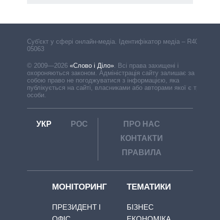
Cуб'єкт у сфері онлайн-медіа. Ідентифікатор медіа – R40-
05063
© 2009—2026
«Слово і Діло»
.
Всі права захищені і
охороняються законом. Адміністрація сайту залишає за
собою право не погоджуватися з інформацією, яка
публікується на сайті, власниками або авторами якої є треті
особи.
УКР
РОС
ПРО НАС
КОНТАКТИ
ПРАВИЛА
МОНІТОРИНГ
ТЕМАТИКИ
ПРЕЗИДЕНТ І
БІЗНЕС
ОФІС
ЕКОНОМІКА