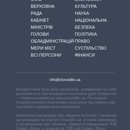
ВЕРХОВНА
КУЛЬТУРА
РАДА
НАУКА
КАБІНЕТ
НАЦІОНАЛЬНА
МІНІСТРІВ
БЕЗПЕКА
ГОЛОВИ
ПОЛІТИКА
ОБЛАДМІНІСТРАЦІЙ
ПРАВО
МЕРИ МІСТ
СУСПІЛЬСТВО
ВСІ ПЕРСОНИ
ФІНАНСИ
info@slovoidilo.ua
Використання будь-яких матеріалів, розміщених на сайті,
дозволяється при вказуванні посилання (для інтернет-видань
— гіперпосилання) на www.slovoidilo.ua. Посилання
(гіперпосилання) обов’язкове незалежно від повного або
часткового використання матеріалів.
Аналітична інформація про обіцянки політиків і чиновників,
що розміщені на порталі slovoidilo.ua, а також інформація про
стан виконання цих обіцянок, зібрана й опрацьована ТОВ «ІА
Слово і Діло» і є власністю ТОВ «ІА Слово і Діло».