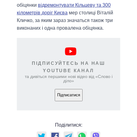
обіцянки
відремонтувати Кільцеву та 300
кілометрів доріг Києва
мер столиці Віталій
Кличко, за яким зараз значаться також три
виконаних і одна провалена обіцянка.
ПІДПИСУЙТЕСЬ НА НАШ
YOUTUBE КАНАЛ
та дивіться першими нові відео від «Слово і
діло»
Підписатися
Поділитися: