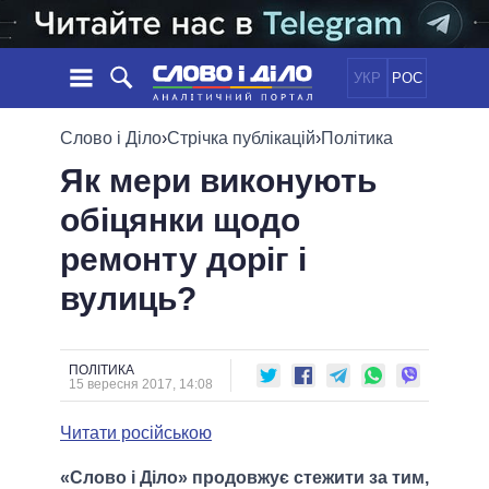
УКР
РОС
НОВИНИ
Слово і Діло
›
Стрічка публікацій
›
Політика
Як мери виконують
ОБIЦЯНКИ
СТРІЧКА
ПОЛІТИКА
обіцянки щодо
ПОДІЇ
ЕКОНОМІКА
ПОЛIТИКИ
ремонту доріг і
СТАТТІ
СУСПІЛЬСТВО
ІНФОГРАФІКА
ДУМКИ
СВІТ
УСІ ПОЛІТИКИ
вулиць?
ОГЛЯДИ
ПРЕЗИДЕНТ І ОФІС
ВІДЕО
ДАЙДЖЕСТИ
ВЕРХОВНА РАДА
ПОЛІТИКА
ПІДТРИМАТИ
КАБІНЕТ МІНІСТРІВ
15 вересня 2017, 14:08
ГОЛОВИ ОБЛАДМІНІСТРАЦІЙ
ПОРІВНЯННЯ ПОЛІТИКІВ
Читати російською
МЕРИ МІСТ
ВСІ ПЕРСОНИ
«Слово і Діло» продовжує стежити за тим,