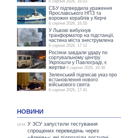
6 серпня 2026, 16:03
СБУ підтвердила ураження
Ярославського НПЗ та
ворожих кораблів у Керчі
6 серпня 2026, 16:55
У Львові вибухнув
транформатор на підстанції,
частина міста знеструмлена
6 серпня 2026, 17:12
Росіяни завдали удару по
сортувальному центру
Укрпошти у Павлограді, є
жертви
6 серпня 2026, 19:30
Зеленський підписав указ про
встановлення нового
військового свята
6 серпня 2026, 17:41
НОВИНИ
У ЗСУ запустили тестування
18:54
спрощених переведень через
«Армія+»: які підрозділи доступні