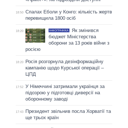
Спалах Еболи у Конго: кількість жертв
18:50
перевищила 1800 осіб
Як змінився
ІНФОГРАФІКА
18:20
бюджет Міністерства
оборони за 13 років війни з
росією
Росія розгорнула дезінформаційну
18:20
кампанію щодо Курської операції –
ЦПД
У Німеччині затримали українця за
17:52
підозрою у підготовці диверсії на
оборонному заводі
Президент звільнив посла Хорватії та
17:43
ще трьох країн