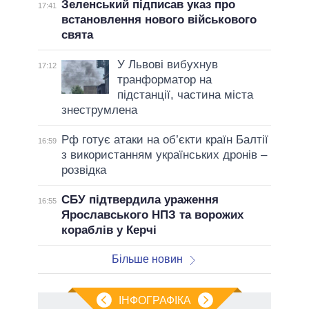
Зеленський підписав указ про
17:41
встановлення нового військового
свята
У Львові вибухнув
17:12
транформатор на
підстанції, частина міста
знеструмлена
Рф готує атаки на об’єкти країн Балтії
16:59
з використанням українських дронів –
розвідка
СБУ підтвердила ураження
16:55
Ярославського НПЗ та ворожих
кораблів у Керчі
Більше новин
ІНФОГРАФІКА