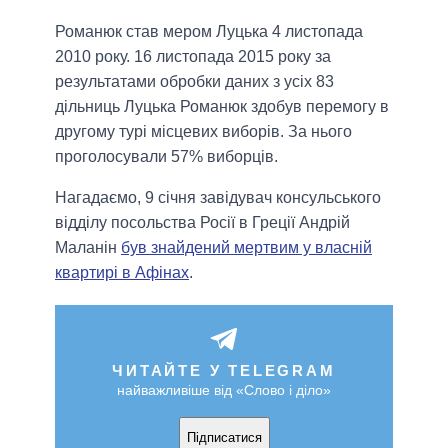
Романюк став мером Луцька 4 листопада
2010 року. 16 листопада 2015 року за
результатами обробки даних з усіх 83
дільниць Луцька Романюк здобув перемогу в
другому турі місцевих виборів. За нього
проголосували 57% виборців.
Нагадаємо, 9 січня завідувач консульського
відділу посольства Росії в Греції Андрій
Маланін
був знайдений мертвим у власній
квартирі в Афінах
.
ЧИТАЙТЕ У TELEGRAM
найважливіше від «Слово і діло»
Підписатися