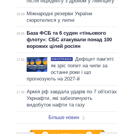
після інциденту з дроном у Лейпцигу
Міжнародні резерви України
18:09
скоротилися у липні
База ФСБ та 6 суден «тіньового
18:05
флоту»: СБС атакували понад 100
ворожих цілей росіян
Дефіцит пам’яті:
ІНФОГРАФІКА
17:52
як зріс попит на чипи за
останні роки і що
прогнозують на 2027-й
Армія рф завдала ударів по 7 об'єктах
17:38
Укрнафти, які забезпечують
видобуток нафти та газу
Більше новин