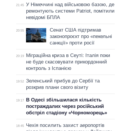
У Німеччині над військовою базою, де
21:45
ремонтують системи Patriot, помітили
невідомі БПЛА
Сенат США підтримав
20:55
законопроєкт про «пекельні
санкції» проти росії
Міграційна криза в Сеуті: Італія поки
20:19
не буде скасовувати прикордонний
контроль з Іспанією
Зеленський прибув до Сербії та
19:52
розкрив плани свого візиту
В Одесі збільшилася кількість
19:17
постраждалих через російський
обстріл стадіону «Чорноморець»
Чехія посилить захист аеропортів
18:45