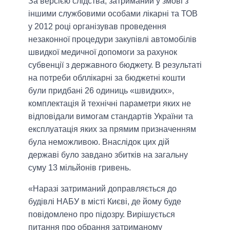
За версією слідства, затриманий у змові з
іншими службовими особами лікарні та ТОВ
у 2012 році організував проведення
незаконної процедури закупівлі автомобілів
швидкої медичної допомоги за рахунок
субвенції з державного бюджету. В результаті
на потреби обллікарні за бюджетні кошти
були придбані 26 одиниць «швидких»,
комплектація й технічні параметри яких не
відповідали вимогам стандартів України та
експлуатація яких за прямим призначенням
була неможливою. Внаслідок цих дій
державі було завдано збитків на загальну
суму 13 мільйонів гривень.
«Наразі затриманий доправляється до
будівлі НАБУ в місті Києві, де йому буде
повідомлено про підозру. Вирішується
питання про обрання затриманому