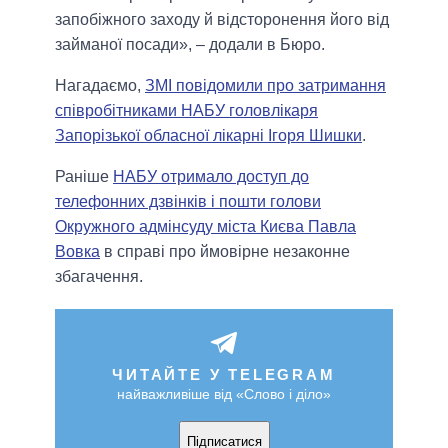
запобіжного заходу й відсторонення його від
займаної посади», – додали в Бюро.
Нагадаємо,
ЗМІ повідомили про затримання
співробітниками НАБУ головлікаря
Запорізької обласної лікарні Ігоря Шишки
.
Раніше
НАБУ отримало доступ до
телефонних дзвінків і пошти голови
Окружного адмінсуду міста Києва Павла
Вовка
в справі про ймовірне незаконне
збагачення.
ЧИТАЙТЕ У TELEGRAM
найважливіше від «Слово і діло»
Підписатися