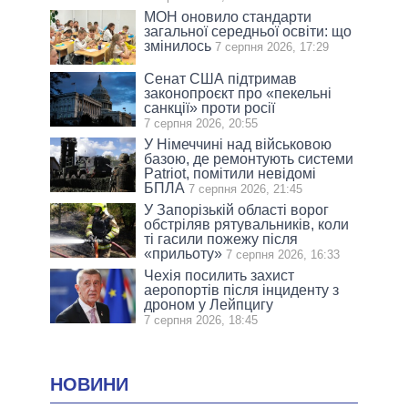
МОН оновило стандарти
загальної середньої освіти: що
змінилось
7 серпня 2026, 17:29
Сенат США підтримав
законопроєкт про «пекельні
санкції» проти росії
7 серпня 2026, 20:55
У Німеччині над військовою
базою, де ремонтують системи
Patriot, помітили невідомі
БПЛА
7 серпня 2026, 21:45
У Запорізькій області ворог
обстріляв рятувальників, коли
ті гасили пожежу після
«прильоту»
7 серпня 2026, 16:33
Чехія посилить захист
аеропортів після інциденту з
дроном у Лейпцигу
7 серпня 2026, 18:45
НОВИНИ