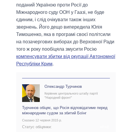
поданий Україною проти Росії до
Міжнародного суду ООН у Гаазі, не буде
єдиним, і слід очікувати також інших
звернень. Його дещо випередила Юлія
Тимошенко, яка в програмі своєї політсили
на позачергових виборах до Верховної Ради
того ж року пообіцяла змусити Росію
компенсувати збитки від окупації Автономної
Республіки Крим
.
Олександр Турчинов
Керівник центрального штабу партії
"Народний фронт"
Турчинов обіцяє, що Росія відповідатиме перед
міжнародним судом за збитий Боїнг
Сказано 12 червня 2015 р.
Статус обіцянки:
АРХІВ