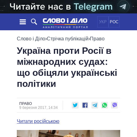
УКР
РОС
НОВИНИ
Слово і Діло
›
Стрічка публікацій
›
Право
Україна проти Росії в
ОБIЦЯНКИ
СТРІЧКА
ПОЛІТИКА
міжнародних судах:
ПОДІЇ
ЕКОНОМІКА
ПОЛIТИКИ
що обіцяли українські
СТАТТІ
СУСПІЛЬСТВО
ІНФОГРАФІКА
ДУМКИ
СВІТ
УСІ ПОЛІТИКИ
політики
ОГЛЯДИ
ПРЕЗИДЕНТ І ОФІС
ВІДЕО
ДАЙДЖЕСТИ
ВЕРХОВНА РАДА
ПРАВО
ПІДТРИМАТИ
КАБІНЕТ МІНІСТРІВ
9 березня 2017, 14:34
ГОЛОВИ ОБЛАДМІНІСТРАЦІЙ
ПОРІВНЯННЯ ПОЛІТИКІВ
Читати російською
МЕРИ МІСТ
ВСІ ПЕРСОНИ