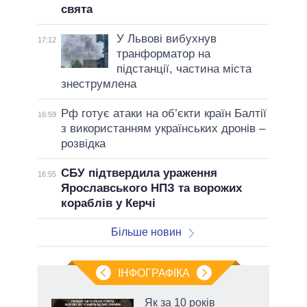
свята
У Львові вибухнув
17:12
транформатор на
підстанції, частина міста
знеструмлена
Рф готує атаки на об’єкти країн Балтії
16:59
з використанням українських дронів –
розвідка
СБУ підтвердила ураження
16:55
Ярославського НПЗ та ворожих
кораблів у Керчі
Більше новин
ІНФОГРАФІКА
и на
Як за 10 років