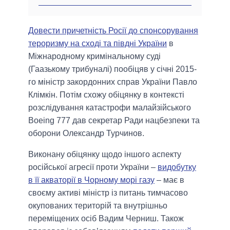
Довести причетність Росії до спонсорування
тероризму на сході та півдні України
в
Міжнародному кримінальному суді
(Гаазькому трибуналі) пообіцяв у січні 2015-
го міністр закордонних справ України Павло
Клімкін. Потім схожу обіцянку в контексті
розслідування катастрофи малайзійського
Boeing 777 дав секретар Ради нацбезпеки та
оборони Олександр Турчинов.
Виконану обіцянку щодо іншого аспекту
російської агресії проти України –
видобутку
в її акваторії в Чорному морі газу
– має в
своєму активі міністр із питань тимчасово
окупованих територій та внутрішньо
переміщених осіб Вадим Черниш. Також