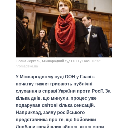
Олена Зеркаль, Міжнародний суд ООН у Гаазі
Фото:
hromadske.ua
У Міжнародному суді ООН у Гаазі з
початку тижня тривають публічні
слухання в справі України проти Росії. За
кілька днів, що минули, процес уже
подарував світові кілька сенсацій.
Наприклад, заяву російського
представника про те, що бойовики
Донбасу «знайшли» зброю, якою вони