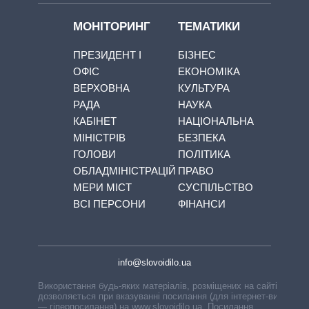
МОНІТОРИНГ
ТЕМАТИКИ
ПРЕЗИДЕНТ І
БІЗНЕС
ОФІС
ЕКОНОМІКА
ВЕРХОВНА
КУЛЬТУРА
РАДА
НАУКА
КАБІНЕТ
НАЦІОНАЛЬНА
МІНІСТРІВ
БЕЗПЕКА
ГОЛОВИ
ПОЛІТИКА
ОБЛАДМІНІСТРАЦІЙ
ПРАВО
МЕРИ МІСТ
СУСПІЛЬСТВО
ВСІ ПЕРСОНИ
ФІНАНСИ
info@slovoidilo.ua
Використання будь-яких матеріалів, розміщених на сайті,
дозволяється при вказуванні посилання (для інтернет-видань
— гіперпосилання) на www.slovoidilo.ua. Посилання