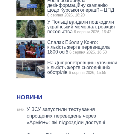
Росія розгорнула
дезінформаційну кампанію
щодо Курської операції – ЦПД
6 серпня 2026, 18:20
У Польщі вандали пошкодили
український меморіал: реакція
посольства
6 серпня 2026, 16:42
Спалах Еболи у Конго:
кількість жертв перевищила
1800 осіб
6 серпня 2026, 18:50
На Дніпропетровщині уточнили
кількість жертв сьогоднішніх
обстрілів
6 серпня 2026, 15:55
НОВИНИ
У ЗСУ запустили тестування
18:54
спрощених переведень через
«Армія+»: які підрозділи доступні