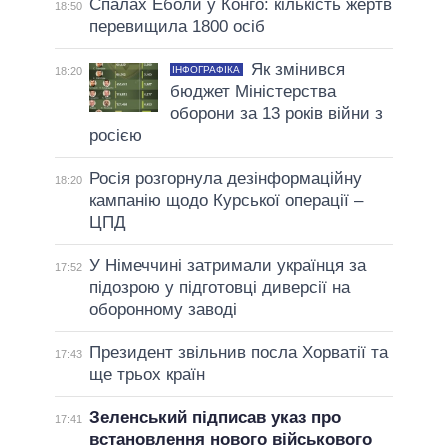
Спалах Еболи у Конго: кількість жертв
18:50
перевищила 1800 осіб
Як змінився
ІНФОГРАФІКА
18:20
бюджет Міністерства
оборони за 13 років війни з
росією
Росія розгорнула дезінформаційну
18:20
кампанію щодо Курської операції –
ЦПД
У Німеччині затримали українця за
17:52
підозрою у підготовці диверсії на
оборонному заводі
Президент звільнив посла Хорватії та
17:43
ще трьох країн
Зеленський підписав указ про
17:41
встановлення нового військового