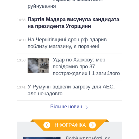
руйнування
Партія Мадяра висунула кандидата
14:33
на президента Угорщини
На Чернігівщині дрон рф вдарив
14:09
поблизу магазину, є поранені
Удар по Харкову: мер
13:53
повідомив про 37
постраждалих і 1 загиблого
У Румунії відвели загрозу для АЕС,
13:41
але ненадовго
Більше новин
ІНФОГРАФІКА
Дефіцит пам’яті: як