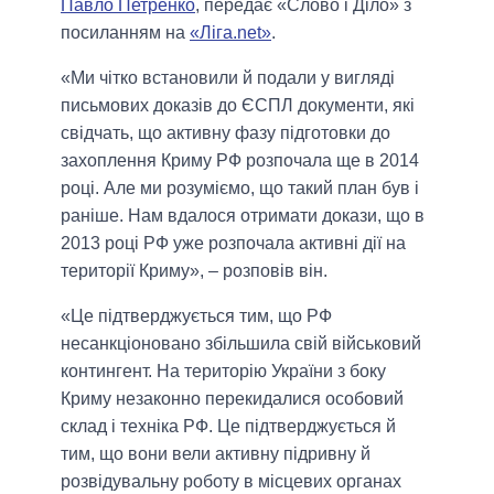
Павло Петренко
, передає «Слово і Діло» з
посиланням на
«Ліга.net»
.
«Ми чітко встановили й подали у вигляді
письмових доказів до ЄСПЛ документи, які
свідчать, що активну фазу підготовки до
захоплення Криму РФ розпочала ще в 2014
році. Але ми розуміємо, що такий план був і
раніше. Нам вдалося отримати докази, що в
2013 році РФ уже розпочала активні дії на
території Криму», – розповів він.
«Це підтверджується тим, що РФ
несанкціоновано збільшила свій військовий
контингент. На територію України з боку
Криму незаконно перекидалися особовий
склад і техніка РФ. Це підтверджується й
тим, що вони вели активну підривну й
розвідувальну роботу в місцевих органах