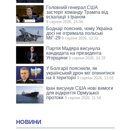
Головний генерал США
застеріг команду Трампа від
ескалації з Іраном
9 серпня 2026, 15:34
Боднар пояснив, чому Україна
досі не отримала польські
МіГ-29
9 серпня 2026, 12:32
Партія Мадяра висунула
кандидата на президента
Угорщини
9 серпня 2026, 14:33
У Болгарії пояснили, як
український дрон міг опинитися
на її території
9 серпня 2026, 13:03
Іран висунув США нові вимоги
для відкриття Ормузької
протоки
9 серпня 2026, 11:54
НОВИНИ