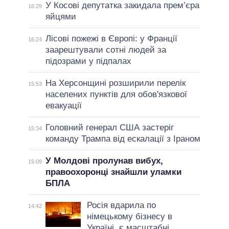
У Косові депутатка закидала прем’єра
16:29
яйцями
Лісові пожежі в Європі: у Франції
16:24
заарештували сотні людей за
підозрами у підпалах
На Херсонщині розширили перелік
15:53
населених пунктів для обов'язкової
евакуації
Головний генерал США застеріг
15:34
команду Трампа від ескалації з Іраном
У Молдові пролунав вибух,
15:09
правоохоронці знайшли уламки
БПЛА
Росія вдарила по
14:42
німецькому бізнесу в
Україні, є масштабні