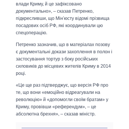
влади Криму, й це зафіксовано
документально», – сказав Петренко,
підкресливши, що Мін'юсту відомі прізвища
посадових осіб РФ, які координували цю
спецоперацію.
Петренко зазначив, що в матеріалах позову
є документальні докази захоплення в полон і
застосування тортур з боку російських
силовиків до місцевих жителів Криму в 2014
році.
«Це ще раз підтверджує, що версія РФ про
те, що вони «емоційно відреагували на
революцію» й «допомогли своїм братам» у
Криму, провівши «референдум», – це
абсолютна брехня», – сказав міністр.