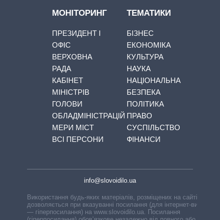
МОНІТОРИНГ
ТЕМАТИКИ
ПРЕЗИДЕНТ І
БІЗНЕС
ОФІС
ЕКОНОМІКА
ВЕРХОВНА
КУЛЬТУРА
РАДА
НАУКА
КАБІНЕТ
НАЦІОНАЛЬНА
МІНІСТРІВ
БЕЗПЕКА
ГОЛОВИ
ПОЛІТИКА
ОБЛАДМІНІСТРАЦІЙ
ПРАВО
МЕРИ МІСТ
СУСПІЛЬСТВО
ВСІ ПЕРСОНИ
ФІНАНСИ
info@slovoidilo.ua
Використання будь-яких матеріалів, розміщених на сайті,
дозволяється при вказуванні посилання (для інтернет-видань
— гіперпосилання) на www.slovoidilo.ua. Посилання
(гіперпосилання) обов’язкове незалежно від повного або