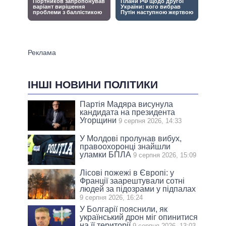
ІНШІ НОВИНИ ПОЛІТИКИ
Партія Мадяра висунула
кандидата на президента
Угорщини
9 серпня 2026, 14:33
У Молдові пролунав вибух,
правоохоронці знайшли
уламки БПЛА
9 серпня 2026, 15:09
Лісові пожежі в Європі: у
Франції заарештували сотні
людей за підозрами у підпалах
9 серпня 2026, 16:24
У Болгарії пояснили, як
український дрон міг опинитися
на її території
9 серпня 2026, 13:03