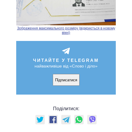
Зображення максимального розміру (відкриється в новому
вікні)
ЧИТАЙТЕ У TELEGRAM
найважливіше від «Слово і діло»
Підписатися
Поділитися: