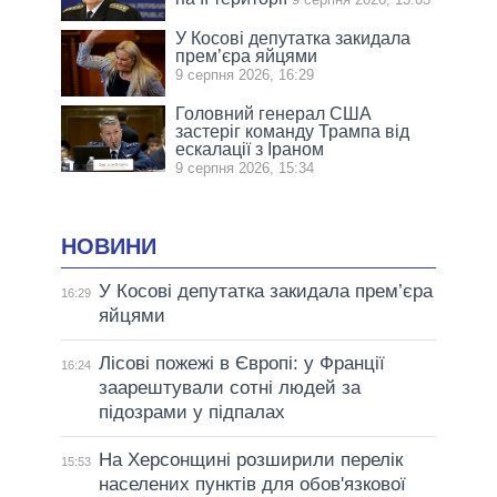
У Косові депутатка закидала
прем’єра яйцями
9 серпня 2026, 16:29
Головний генерал США
застеріг команду Трампа від
ескалації з Іраном
9 серпня 2026, 15:34
НОВИНИ
У Косові депутатка закидала прем’єра
16:29
яйцями
Лісові пожежі в Європі: у Франції
16:24
заарештували сотні людей за
підозрами у підпалах
На Херсонщині розширили перелік
15:53
населених пунктів для обов'язкової