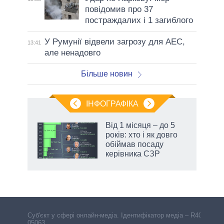
повідомив про 37
постраждалих і 1 загиблого
У Румунії відвели загрозу для АЕС,
13:41
але ненадовго
Більше новин
ІНФОГРАФІКА
Від 1 місяця – до 5
раїні
років: хто і як довго
ої
обіймав посаду
керівника СЗР
Cуб'єкт у сфері онлайн-медіа. Ідентифікатор медіа – R40-
05063