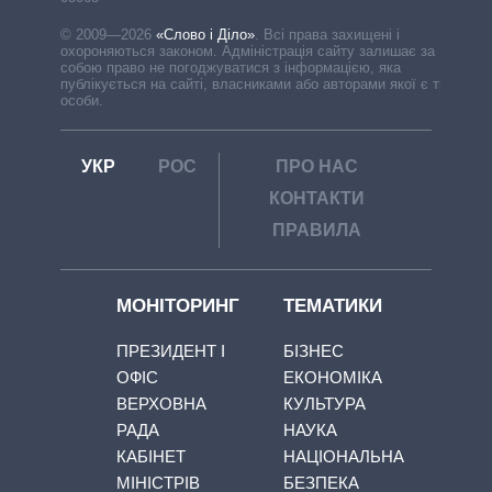
© 2009—2026
«Слово і Діло»
.
Всі права захищені і
охороняються законом. Адміністрація сайту залишає за
собою право не погоджуватися з інформацією, яка
публікується на сайті, власниками або авторами якої є треті
особи.
УКР
РОС
ПРО НАС
КОНТАКТИ
ПРАВИЛА
МОНІТОРИНГ
ТЕМАТИКИ
ПРЕЗИДЕНТ І
БІЗНЕС
ОФІС
ЕКОНОМІКА
ВЕРХОВНА
КУЛЬТУРА
РАДА
НАУКА
КАБІНЕТ
НАЦІОНАЛЬНА
МІНІСТРІВ
БЕЗПЕКА