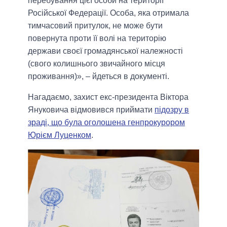
перебування цієї особи на території
Російської Федерації. Особа, яка отримала
тимчасовий притулок, не може бути
повернута проти її волі на територію
держави своєї громадянської належності
(свого колишнього звичайного місця
проживання)», – йдеться в документі.
Нагадаємо, захист екс-президента Віктора
Януковича відмовився приймати
підозру в
зраді, що була оголошена генпрокурором
Юрієм Луценком
.