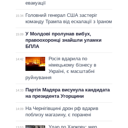
евакуації
Головний генерал США застеріг
15:34
команду Трампа від ескалації з Іраном
У Молдові пролунав вибух,
15:09
правоохоронці знайшли уламки
БПЛА
Росія вдарила по
14:42
німецькому бізнесу в
Україні, є масштабні
руйнування
Партія Мадяра висунула кандидата
14:33
на президента Угорщини
На Чернігівщині дрон рф вдарив
14:09
поблизу магазину, є поранені
Удар по Харкову: мер
13:53