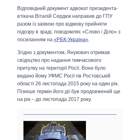
Відповідний документ адвокат президента-
втікача Віталій Сердюк направив до ГПУ
разом із заявою про відмову прийняти
підозру в зраді, повідомляє «Слово і Діло» з
посиланням на
«РБК-Україна»
.
Згідно з документом, Янукович отримав
свідоцтво про надання тимчасового
притулку на території Росії. Воно було
видано йому УФМС Росії пв Ростовській
області 26 листопада 2015 року на один рік.
Пізніше термін його дії був продовжений ще
на рік – до листопада 2017 року.