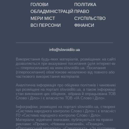
ГОЛОВИ
ПОЛІТИКА
ОБЛАДМІНІСТРАЦІЙ
ПРАВО
МЕРИ МІСТ
СУСПІЛЬСТВО
ВСІ ПЕРСОНИ
ФІНАНСИ
info@slovoidilo.ua
Використання будь-яких матеріалів, розміщених на сайті,
дозволяється при вказуванні посилання (для інтернет-видань
— гіперпосилання) на www.slovoidilo.ua. Посилання
(гіперпосилання) обов’язкове незалежно від повного або
часткового використання матеріалів.
Аналітична інформація про обіцянки політиків і чиновників,
що розміщені на порталі slovoidilo.ua, а також інформація про
стан виконання цих обіцянок, зібрана й опрацьована ТОВ «ІА
Слово і Діло» і є власністю ТОВ «ІА Слово і Діло».
Інфографіки, розміщені на порталі slovoidilo.ua, створені ГО
«Система народного контролю Слово і Діло» і є власністю
ГО «Система народного контролю Слово і Діло».
Матеріали, відмічені значками, публікуються на правах
реклами: «Промо», «Новини компаній», «Позиція»,
«Партнерський матеріал», «Спецпроєкт», «За підтримки».