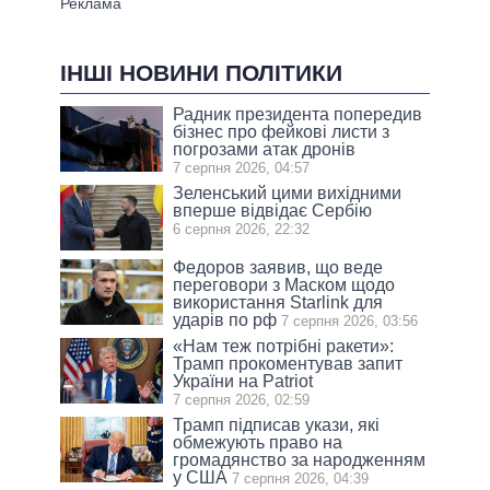
ІНШІ НОВИНИ ПОЛІТИКИ
Радник президента попередив
бізнес про фейкові листи з
погрозами атак дронів
7 серпня 2026, 04:57
Зеленський цими вихідними
вперше відвідає Сербію
6 серпня 2026, 22:32
Федоров заявив, що веде
переговори з Маском щодо
використання Starlink для
ударів по рф
7 серпня 2026, 03:56
«Нам теж потрібні ракети»:
Трамп прокоментував запит
України на Patriot
7 серпня 2026, 02:59
Трамп підписав укази, які
обмежують право на
громадянство за народженням
у США
7 серпня 2026, 04:39