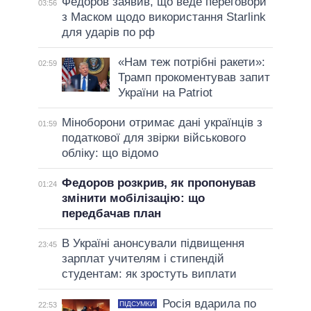
Федоров заявив, що веде переговори
03:56
з Маском щодо використання Starlink
для ударів по рф
«Нам теж потрібні ракети»:
02:59
Трамп прокоментував запит
України на Patriot
Міноборони отримає дані українців з
01:59
податкової для звірки військового
обліку: що відомо
Федоров розкрив, як пропонував
01:24
змінити мобілізацію: що
передбачав план
В Україні анонсували підвищення
23:45
зарплат учителям і стипендій
студентам: як зростуть виплати
Росія вдарила по
ПІДСУМКИ
22:53