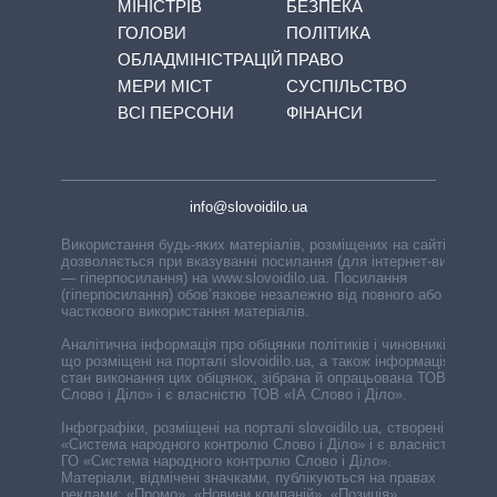
МІНІСТРІВ
БЕЗПЕКА
ГОЛОВИ
ПОЛІТИКА
ОБЛАДМІНІСТРАЦІЙ
ПРАВО
МЕРИ МІСТ
СУСПІЛЬСТВО
ВСІ ПЕРСОНИ
ФІНАНСИ
info@slovoidilo.ua
Використання будь-яких матеріалів, розміщених на сайті,
дозволяється при вказуванні посилання (для інтернет-видань
— гіперпосилання) на www.slovoidilo.ua. Посилання
(гіперпосилання) обов’язкове незалежно від повного або
часткового використання матеріалів.
Аналітична інформація про обіцянки політиків і чиновників,
що розміщені на порталі slovoidilo.ua, а також інформація про
стан виконання цих обіцянок, зібрана й опрацьована ТОВ «ІА
Слово і Діло» і є власністю ТОВ «ІА Слово і Діло».
Інфографіки, розміщені на порталі slovoidilo.ua, створені ГО
«Система народного контролю Слово і Діло» і є власністю
ГО «Система народного контролю Слово і Діло».
Матеріали, відмічені значками, публікуються на правах
реклами: «Промо», «Новини компаній», «Позиція»,