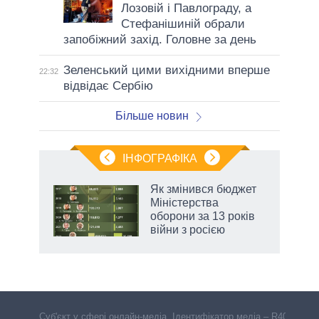
Лозовій і Павлограду, а
Стефанішиній обрали
запобіжний захід. Головне за день
Зеленський цими вихідними вперше
22:32
відвідає Сербію
Більше новин
ІНФОГРАФІКА
и на
Як змінився бюджет
Міністерства
а
оборони за 13 років
війни з росією
Cуб'єкт у сфері онлайн-медіа. Ідентифікатор медіа – R40-