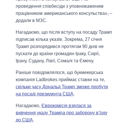
проведення співбесіди з уповноваженим
працівником американського консульства», –
додали в МЗС.
Нагадаємо, що після вступу на посаду Трамп
підписав кілька указів. Зокрема, 27 січня
Трамп розпорядився протягом 90 днів не
пускати до країни громадян Іраку, Сирії,
Ірану, Судану, Лівії, Сомалі та Ємену.
Раніше повідомлялося, що букмекерська
компанія Ladbrokes приймає ставки на те,
скільки часу Дональд Трамп зможе пробути
на посаді президента США
.
Нагадаємо,
Єврокомісія взялася за
вивчення указу Трампа про заборону в'їзду
до США
.