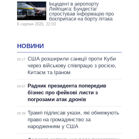
Інцидент в аеропорту
Лейпцига: Бундестаг
спростував інформацію про
боєприпаси на борту літака
6 серпня 2026, 22:03
НОВИНИ
США розширили санкції проти Куби
05:17
через військову співпрацю з росією,
Китаєм та Іраном
Радник президента попередив
04:57
бізнес про фейкові листи з
погрозами атак дронів
Трамп підписав укази, які обмежують
04:39
право на громадянство за
народженням у США