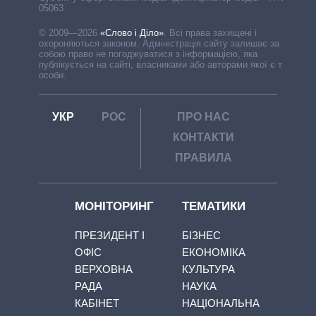
05063
© 2009—2026
«Слово і Діло»
.
Всі права захищені і
охороняються законом. Адміністрація сайту залишає за
собою право не погоджуватися з інформацією, яка
публікується на сайті, власниками або авторами якої є треті
особи.
УКР
РОС
ПРО НАС
КОНТАКТИ
ПРАВИЛА
МОНІТОРИНГ
ТЕМАТИКИ
ПРЕЗИДЕНТ І
БІЗНЕС
ОФІС
ЕКОНОМІКА
ВЕРХОВНА
КУЛЬТУРА
РАДА
НАУКА
КАБІНЕТ
НАЦІОНАЛЬНА