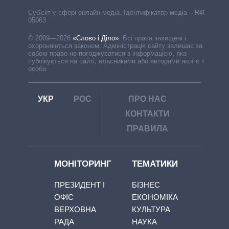
Cуб'єкт у сфері онлайн-медіа. Ідентифікатор медіа – R40-
05063
© 2009—2026
«Слово і Діло»
.
Всі права захищені і
охороняються законом. Адміністрація сайту залишає за
собою право не погоджуватися з інформацією, яка
публікується на сайті, власниками або авторами якої є треті
особи.
УКР
РОС
ПРО НАС
КОНТАКТИ
ПРАВИЛА
МОНІТОРИНГ
ТЕМАТИКИ
ПРЕЗИДЕНТ І
БІЗНЕС
ОФІС
ЕКОНОМІКА
ВЕРХОВНА
КУЛЬТУРА
РАДА
НАУКА