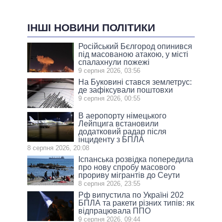
ІНШІ НОВИНИ ПОЛІТИКИ
Російський Бєлгород опинився
під масованою атакою, у місті
спалахнули пожежі
9 серпня 2026, 03:56
На Буковині стався землетрус:
де зафіксували поштовхи
9 серпня 2026, 00:55
В аеропорту німецького
Лейпцига встановили
додатковий радар після
інциденту з БПЛА
8 серпня 2026, 20:08
Іспанська розвідка попередила
про нову спробу масового
прориву мігрантів до Сеути
8 серпня 2026, 23:55
Рф випустила по Україні 202
БПЛА та ракети різних типів: як
відпрацювала ППО
9 серпня 2026, 09:44