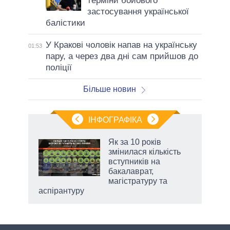
терміни бойового
застосування української
балістики
У Кракові чоловік напав на українську
01:53
пару, а через два дні сам прийшов до
поліції
Більше новин
ІНФОГРАФІКА
Як за 10 років
 за
змінилася кількість
асть
вступників на
бакалаврат,
магістратуру та
аспірантуру