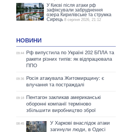
У Києві після атаки рф
зафіксували забруднення
озера Кирилівське та струмка
Сирець
8 серпня 2026, 21:12
НОВИНИ
Рф випустила по Україні 202 БПЛА та
09:44
ракети різних типів: як відпрацювала
ППО
Росія атакувала Житомирщину: є
09:36
влучання та постраждалі
Пентагон закликав американські
09:18
оборонні компанії терміново
збільшити виробництво зброї
У Харкові внаслідок атаки
08:45
загинули люди, в Одесі