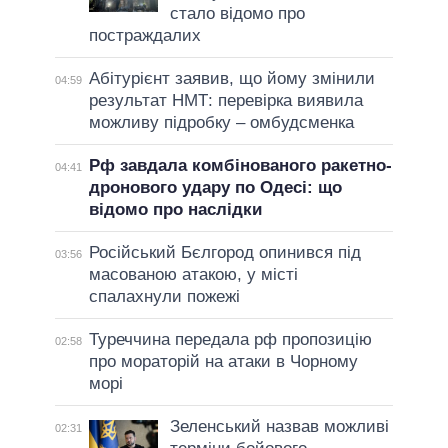
стало відомо про
постраждалих
Абітурієнт заявив, що йому змінили
04:59
результат НМТ: перевірка виявила
можливу підробку – омбудсменка
Рф завдала комбінованого ракетно-
04:41
дронового удару по Одесі: що
відомо про наслідки
Російський Бєлгород опинився під
03:56
масованою атакою, у місті
спалахнули пожежі
Туреччина передала рф пропозицію
02:58
про мораторій на атаки в Чорному
морі
Зеленський назвав можливі
02:31