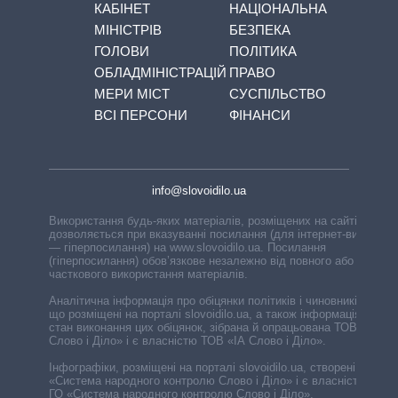
КАБІНЕТ
НАЦІОНАЛЬНА
МІНІСТРІВ
БЕЗПЕКА
ГОЛОВИ
ПОЛІТИКА
ОБЛАДМІНІСТРАЦІЙ
ПРАВО
МЕРИ МІСТ
СУСПІЛЬСТВО
ВСІ ПЕРСОНИ
ФІНАНСИ
info@slovoidilo.ua
Використання будь-яких матеріалів, розміщених на сайті,
дозволяється при вказуванні посилання (для інтернет-видань
— гіперпосилання) на www.slovoidilo.ua. Посилання
(гіперпосилання) обов’язкове незалежно від повного або
часткового використання матеріалів.
Аналітична інформація про обіцянки політиків і чиновників,
що розміщені на порталі slovoidilo.ua, а також інформація про
стан виконання цих обіцянок, зібрана й опрацьована ТОВ «ІА
Слово і Діло» і є власністю ТОВ «ІА Слово і Діло».
Інфографіки, розміщені на порталі slovoidilo.ua, створені ГО
«Система народного контролю Слово і Діло» і є власністю
ГО «Система народного контролю Слово і Діло».