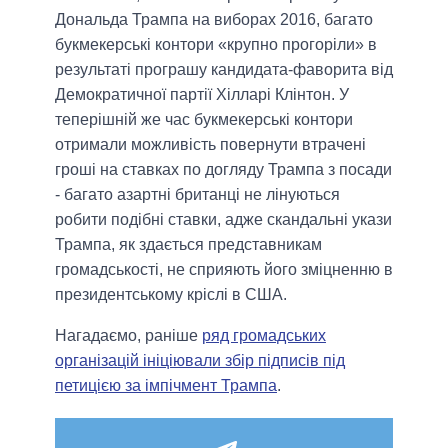
Дональда Трампа на виборах 2016, багато
букмекерські контори «крупно прогоріли» в
результаті програшу кандидата-фаворита від
Демократичної партії Хілларі Клінтон. У
теперішній же час букмекерські контори
отримали можливість повернути втрачені
гроші на ставках по догляду Трампа з посади
- багато азартні британці не лінуються
робити подібні ставки, адже скандальні укази
Трампа, як здається представникам
громадськості, не сприяють його зміцненню в
президентському кріслі в США.
Нагадаємо, раніше
ряд громадських
організацій ініціювали збір підписів під
петицією за імпічмент Трампа
.