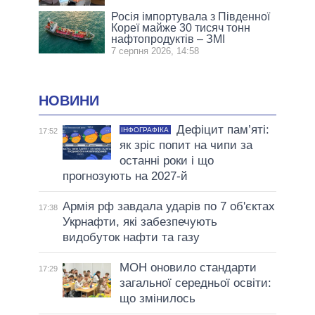
Росія імпортувала з Південної
Кореї майже 30 тисяч тонн
нафтопродуктів – ЗМІ
7 серпня 2026, 14:58
НОВИНИ
Дефіцит пам’яті:
ІНФОГРАФІКА
17:52
як зріс попит на чипи за
останні роки і що
прогнозують на 2027-й
Армія рф завдала ударів по 7 об'єктах
17:38
Укрнафти, які забезпечують
видобуток нафти та газу
МОН оновило стандарти
17:29
загальної середньої освіти:
що змінилось