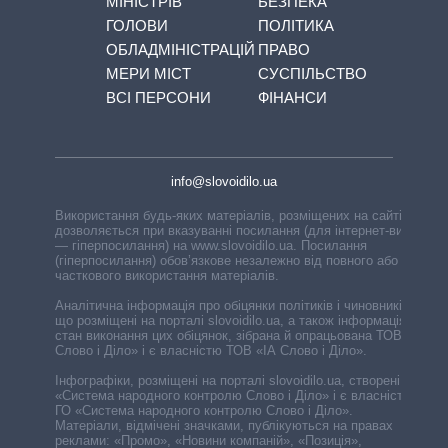
МІНІСТРІВ
БЕЗПЕКА
ГОЛОВИ
ПОЛІТИКА
ОБЛАДМІНІСТРАЦІЙ
ПРАВО
МЕРИ МІСТ
СУСПІЛЬСТВО
ВСІ ПЕРСОНИ
ФІНАНСИ
info@slovoidilo.ua
Використання будь-яких матеріалів, розміщених на сайті,
дозволяється при вказуванні посилання (для інтернет-видань
— гіперпосилання) на www.slovoidilo.ua. Посилання
(гіперпосилання) обов’язкове незалежно від повного або
часткового використання матеріалів.
Аналітична інформація про обіцянки політиків і чиновників,
що розміщені на порталі slovoidilo.ua, а також інформація про
стан виконання цих обіцянок, зібрана й опрацьована ТОВ «ІА
Слово і Діло» і є власністю ТОВ «ІА Слово і Діло».
Інфографіки, розміщені на порталі slovoidilo.ua, створені ГО
«Система народного контролю Слово і Діло» і є власністю
ГО «Система народного контролю Слово і Діло».
Матеріали, відмічені значками, публікуються на правах
реклами: «Промо», «Новини компаній», «Позиція»,