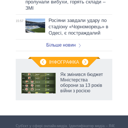
пролунали вибухи, горять склади –
ЗМІ
Росіяни завдали удару по
15:57
стадіону «Чорноморець» в
Одесі, є постраждалий
Більше новин
ІНФОГРАФІКА
 як
Як змінився бюджет
и за
Міністерства
оборони за 13 років
2027-
війни з росією
Cуб'єкт у сфері онлайн-медіа. Ідентифікатор медіа – R40-