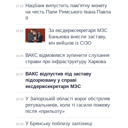
Нацбанк випустить пам’ятну монету
17:10
на честь Папи Римського Івана Павла
II
За ексдержсекретаря МЗС
16:51
Банькова внесли заставу,
він вийшов із СІЗО
ВАКС відмовився зупинити слухання
16:44
справи про інфраструктуру Харкова
ВАКС відпустив під заставу
16:37
підозрювану у справі
ексдержсекретаря МЗС
У Запорізькій області ворог обстріляв
16:33
рятувальників, коли ті гасили пожежу
після «прильоту»
У Брянську поблизу залізниці
16:33