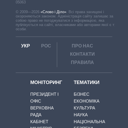
05063
© 2009—2026
«Слово і Діло»
.
Всі права захищені і
охороняються законом. Адміністрація сайту залишає за
собою право не погоджуватися з інформацією, яка
публікується на сайті, власниками або авторами якої є треті
особи.
УКР
РОС
ПРО НАС
КОНТАКТИ
ПРАВИЛА
МОНІТОРИНГ
ТЕМАТИКИ
ПРЕЗИДЕНТ І
БІЗНЕС
ОФІС
ЕКОНОМІКА
ВЕРХОВНА
КУЛЬТУРА
РАДА
НАУКА
КАБІНЕТ
НАЦІОНАЛЬНА