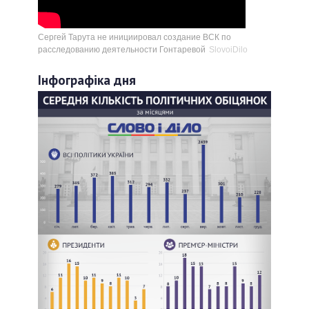
Сергей Тарута не инициировал создание ВСК по
расследованию деятельности Гонтаревой
SlovoiDilo
Інфографіка дня