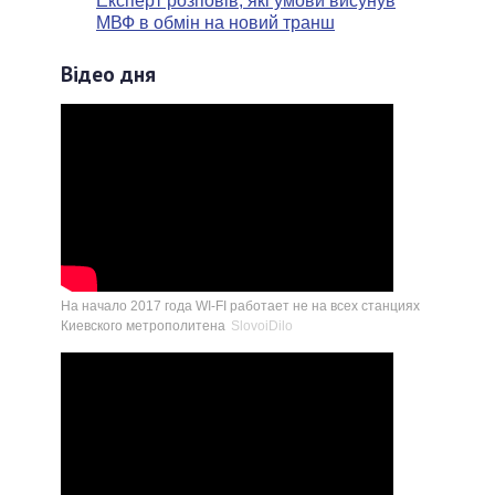
Експерт розповів, які умови висунув
МВФ в обмін на новий транш
Відео дня
На начало 2017 года WI-FI работает не на всех станциях
Киевского метрополитена
SlovoiDilo