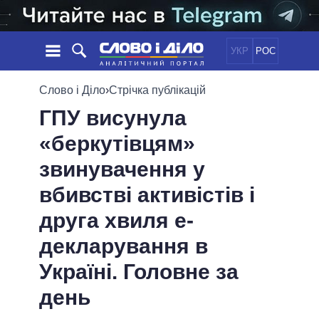
УКР
РОС
НОВИНИ
Слово і Діло
›
Стрічка публікацій
ГПУ висунула
ОБIЦЯНКИ
СТРІЧКА
ПОЛІТИКА
«беркутівцям»
ПОДІЇ
ЕКОНОМІКА
ПОЛIТИКИ
звинувачення у
СТАТТІ
СУСПІЛЬСТВО
ІНФОГРАФІКА
ДУМКИ
СВІТ
УСІ ПОЛІТИКИ
вбивстві активістів і
ОГЛЯДИ
ПРЕЗИДЕНТ І ОФІС
друга хвиля е-
ВІДЕО
ДАЙДЖЕСТИ
ВЕРХОВНА РАДА
декларування в
ПІДТРИМАТИ
КАБІНЕТ МІНІСТРІВ
Україні. Головне за
ГОЛОВИ ОБЛАДМІНІСТРАЦІЙ
ПОРІВНЯННЯ ПОЛІТИКІВ
МЕРИ МІСТ
день
ВСІ ПЕРСОНИ