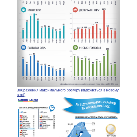
Зображення максимального розміру (відкриється в новому
вікні)