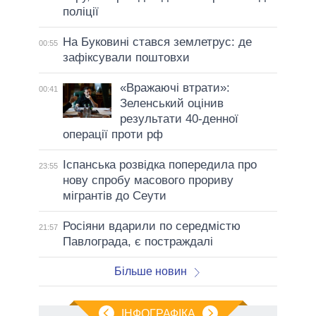
поліції
На Буковині стався землетрус: де
00:55
зафіксували поштовхи
«Вражаючі втрати»:
00:41
Зеленський оцінив
результати 40-денної
операції проти рф
Іспанська розвідка попередила про
23:55
нову спробу масового прориву
мігрантів до Сеути
Росіяни вдарили по середмістю
21:57
Павлограда, є постраждалі
Більше новин
ІНФОГРАФІКА