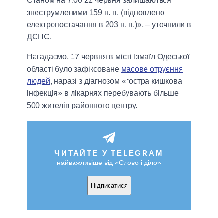
Станом на 7:00 22 червня залишаються
знеструмленими 159 н. п. (відновлено
електропостачання в 203 н. п.)», – уточнили в
ДСНС.
Нагадаємо, 17 червня в місті Ізмаїл Одеської
області було зафіксоване
масове отруєння
людей
, наразі з діагнозом «гостра кишкова
інфекція» в лікарнях перебувають більше
500 жителів районного центру.
ЧИТАЙТЕ У TELEGRAM
найважливіше від «Слово і діло»
Підписатися