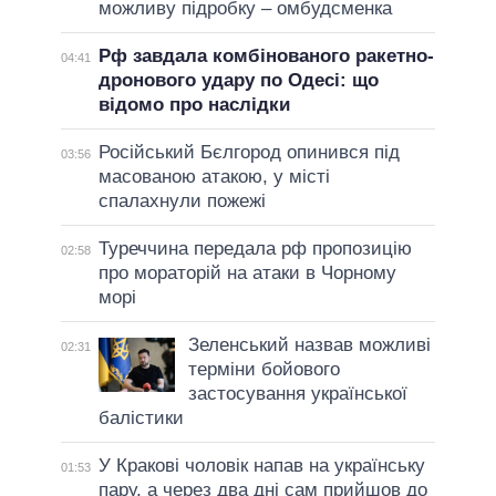
можливу підробку – омбудсменка
Рф завдала комбінованого ракетно-
04:41
дронового удару по Одесі: що
відомо про наслідки
Російський Бєлгород опинився під
03:56
масованою атакою, у місті
спалахнули пожежі
Туреччина передала рф пропозицію
02:58
про мораторій на атаки в Чорному
морі
Зеленський назвав можливі
02:31
терміни бойового
застосування української
балістики
У Кракові чоловік напав на українську
01:53
пару, а через два дні сам прийшов до