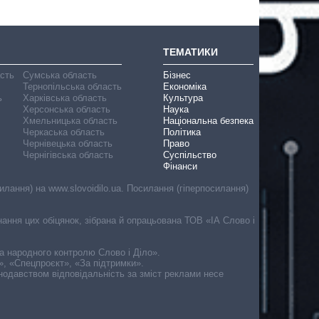
ТЕМАТИКИ
асть
Сумська область
Бізнес
Тернопільська область
Економіка
ь
Харківська область
Культура
Херсонська область
Наука
Хмельницька область
Національна безпека
Черкаська область
Політика
Чернівецька область
Право
Чернігівська область
Суспільство
Фінанси
лання) на www.slovoidilo.ua. Посилання (гіперпосилання)
онання цих обіцянок, зібрана й опрацьована ТОВ «ІА Слово і
ма народного контролю Слово і Діло».
», «Спецпроєкт», «За підтримки».
онодавством відповідальність за зміст реклами несе