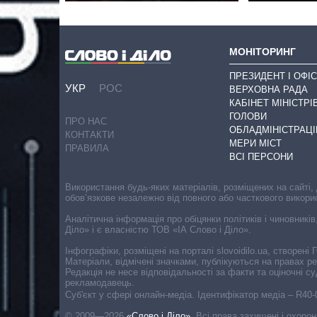
МОНІТОРИНГ
ПРЕЗИДЕНТ І ОФІС
УКР
РОС
ВЕРХОВНА РАДА
КАБІНЕТ МІНІСТРІ
ГОЛОВИ
ПРО НАС
ОБЛАДМІНІСТРАЦІ
КОНТАКТИ
МЕРИ МІСТ
ПРАВИЛА
ВСІ ПЕРСОНИ
Використання будь-яких матеріалів, розміщених на сайті,
обов’язкове незалежно від повного або часткового викори
Аналітична інформація про обіцянки політиків і чиновників
Діло» і є власністю ТОВ «ІА Слово і Діло».
Інфографіки, розміщені на порталі slovoidilo.ua, створен
Матеріали, відмічені значками, публікуються на правах р
Редакція не несе відповідальності за факти та оціночні 
рекламодавець.
Cуб'єкт у сфері онлайн-медіа. Ідентифікатор медіа – R40
© 2009—2026
«Слово і Діло»
.
Всі права захищені і охоро