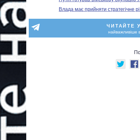
Влада має прийняти стратегічне рі
ЧИТАЙТЕ 
найважливіше в
По