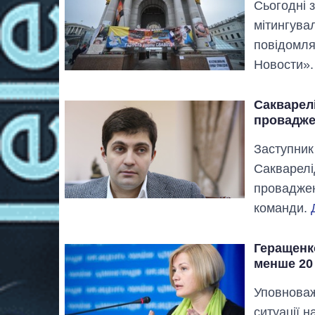
Сьогодні 
мітингува
повідомля
Новости»
Сакварел
провадже
Заступник
Сакварелі
проваджен
команди.
Геращенк
менше 20
Уповноваж
ситуації 