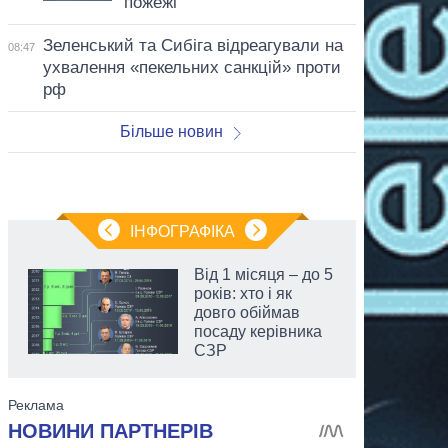
пожежі
Зеленський та Сибіга відреагували на
08:47
ухвалення «пекельних санкцій» проти
рф
Більше новин
ІНФОГРАФІКА
Від 1 місяця – до 5
років: хто і як
довго обіймав
посаду керівника
СЗР