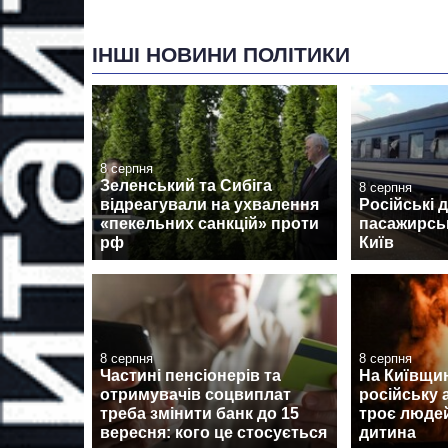
ІНШІ НОВИНИ ПОЛІТИКИ
8 серпня
Зеленський та Сибіга
8 серпня
відреагували на ухвалення
Російські 
«пекельних санкцій» проти
пасажирськ
рф
Київ
8 серпня
8 серпня
Частині пенсіонерів та
На Київщин
отримувачів соцвиплат
російську 
треба змінити банк до 15
троє людей
вересня: кого це стосується
дитина