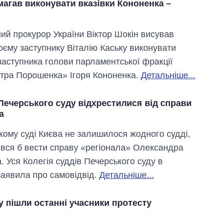
магав виконувати вказівки Кононенка –
ий прокурор України Віктор Шокін висував
оєму заступнику Віталію Каську виконувати
 заступника голови парламентської фракції
тра Порошенка» Ігоря Кононенка.
Детальніше...
 Печерського суду відхрестилися від справи
а
кому суді Києва не залишилося жодного судді,
вся б вести справу «регіонала» Олександра
 Уся Колегія суддів Печерського суду в
заявила про самовідвід.
Детальніше...
 пішли останні учасники протесту