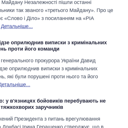
з Майдану Незалежності пішли останні
льники так званого «третього Майдану». Про це
є «Слово і Діло» з посиланням на «РІА
.
Детальніше...
ідзе оприлюднив виписки з кримінальних
нь проти його команди
 генерального прокурора України Давид
дзе оприлюднив виписки з кримінальних
ь, які були порушені проти нього та його
Вісім масованих
ударів по Україні
Детальніше...
за літо: Київ та
область стали
головною ціллю
о: у в'язницях бойовиків перебувають не
рф
 тяжкохворих заручників
ений Президента з питань врегулювання
на Донбасі Ірина Геращенко стверджує, що в