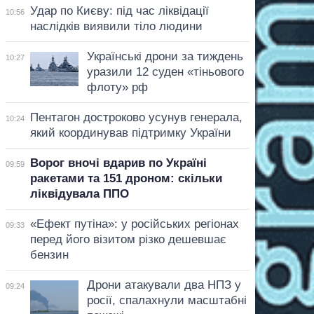
Удар по Києву: під час ліквідації
10:56
наслідків виявили тіло людини
Українські дрони за тиждень
10:27
уразили 12 суден «тіньового
флоту» рф
Пентагон достроково усунув генерала,
10:24
який координував підтримку України
Ворог вночі вдарив по Україні
09:59
ракетами та 151 дроном: скільки
ліквідувала ППО
«Ефект путіна»: у російських регіонах
09:33
перед його візитом різко дешевшає
бензин
Дрони атакували два НПЗ у
09:24
росії, спалахнули масштабні