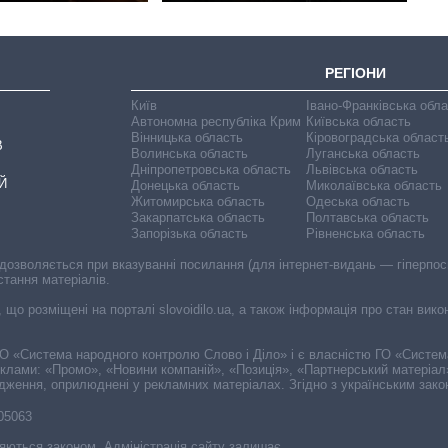
РЕГІОНИ
Київ
Івано-Франківська обл
Автономна республіка Крим
Київська область
Вінницька область
Кіровоградська област
В
Волинська область
Луганська область
Дніпропетровська область
Львівська область
Й
Донецька область
Миколаївська область
Житомирська область
Одеська область
Закарпатська область
Полтавська область
Запорізька область
Рівненська область
 дозволяється при вказуванні посилання (для інтернет-видань — гіперпоси
стання матеріалів.
, що розміщені на порталі slovoidilo.ua, а також інформація про стан вик
і ГО «Система народного контролю Слово і Діло» і є власністю ГО «Систе
еклами: «Промо», «Новини компаній», «Позиція», «Партнерський матеріал
судження, оприлюднені у рекламних матеріалах. Згідно з українським зак
-05063
няються законом. Адміністрація сайту залишає