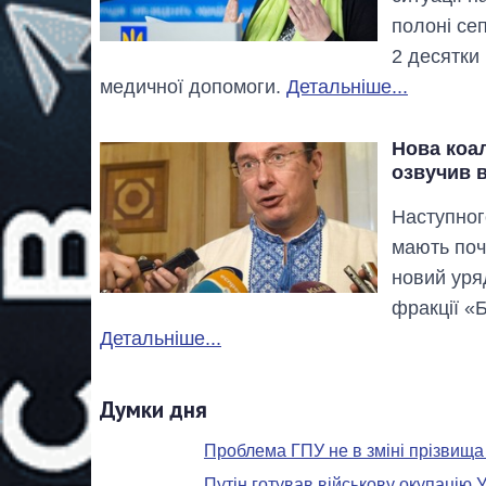
полоні се
2 десятки
медичної допомоги.
Детальніше...
Нова коал
озвучив 
Наступног
мають поч
новий уря
фракції «
Детальніше...
Думки дня
Проблема ГПУ не в зміні прізвища
Путін готував військову окупацію У