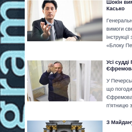
Шокін ви
Касько
Генеральн
вимоги св
інструкції
«Блоку Пе
Усі судді
Єфремов
У Печерсь
що погоди
Єфремова.
п'ятницю 
З Майдану