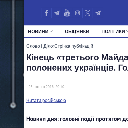
НОВИНИ
ОБIЦЯНКИ
ПОЛIТИКИ
УСІ ПОЛІТИКИ
ПРЕЗИДЕНТ І ОФ
Слово і Діло
›
Стрічка публікацій
Кінець «третього Майда
полонених українців. Г
26 лютого 2016, 20:10
Читати російською
Новини дня: головні події протягом д