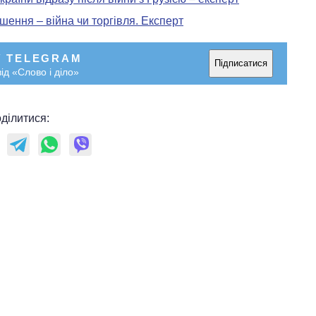
шення – війна чи торгівля. Експерт
У TELEGRAM
Підписатися
ід «Слово і діло»
ділитися: