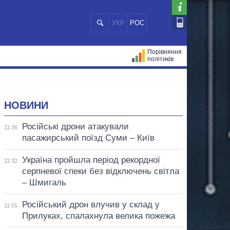
УКР
РОС
Порівняння
політиків
ЦІЙ
МЕРИ МІСТ
ВСІ ПЕРСОНИ
НОВИНИ
Російські дрони атакували
11:36
пасажирський поїзд Суми – Київ
Україна пройшла період рекордної
11:32
серпневої спеки без відключень світла
– Шмигаль
Російський дрон влучив у склад у
11:01
Прилуках, спалахнула велика пожежа