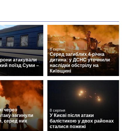
8 серпня
Серед загиблих 4-річна
дрони атакували
дитина: у ДСНС уточнили
ий поїзд Суми –
наслідки обстрілу на
Київщині
і через
8 серпня
атаку загинули
У Києві після атаки
, серед них
балістикою у двох районах
сталися пожежі