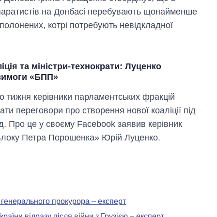
паратистів на Донбасі перебувають щонайменше
 полонених, котрі потребують невідкладної
іція та міністри-технократи: Луценко
вимоги «БПП»
о тижня керівники парламентських фракцій
ати переговори про створення нової коаліції під
д. Про це у своєму Facebook заявив керівник
Блоку Петра Порошенка» Юрій Луценко.
 генерального прокурора – експерт
країни відразу після війни з Грузією – експерт