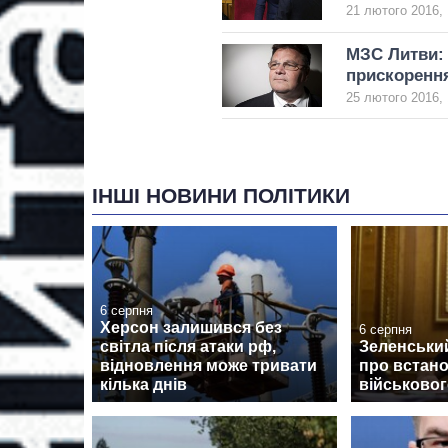
21 лютого 2016, 
МЗС Литви: 
прискоренн
25 лютого 2016, 
ІНШІ НОВИНИ ПОЛІТИКИ
6 серпня
Херсон залишився без
6 серпня
світла після атаки рф,
Зеленський
відновлення може тривати
про встан
кілька днів
військовог