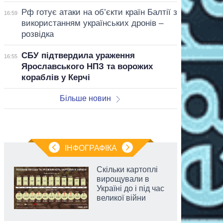
Рф готує атаки на об’єкти країн Балтії з
16:59
використанням українських дронів –
розвідка
СБУ підтвердила ураження
16:55
Ярославського НПЗ та ворожих
кораблів у Керчі
Більше новин
ІНФОГРАФІКА
Скільки картоплі
вирощували в
Україні до і під час
великої війни