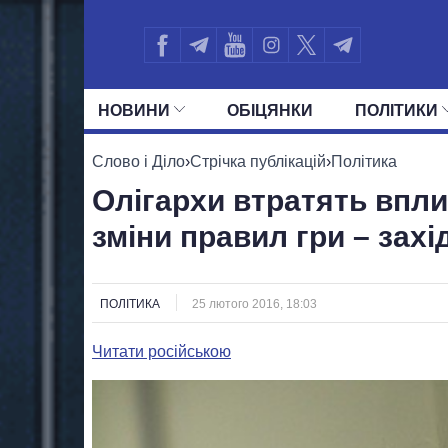
НОВИНИ
ОБIЦЯНКИ
ПОЛIТИКИ
УСІ ПОЛІТИКИ
ПРЕЗИДЕНТ І ОФ
Слово і Діло
›
Стрічка публікацій
›
Політика
Олігархи втратять впли
зміни правил гри – захі
ПОЛІТИКА
25 лютого 2016, 18:03
Читати російською