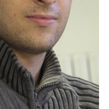
Економіка ШІ-
гігантів: скільки
коштують і
заробляють
OpenAI та
Anthropic