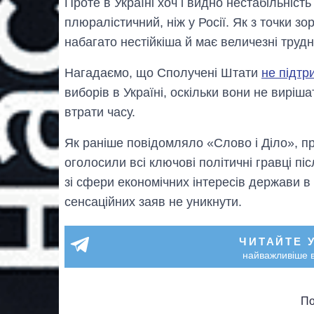
Проте в Україні хоч і видно нестабільність
плюралістичний, ніж у Росії. Як з точки зо
набагато нестійкіша й має величезні тру
Нагадаємо, що Сполучені Штати
не підтр
виборів в Україні, оскільки вони не вирі
втрати часу.
Як раніше повідомляло «Слово і Діло», про
оголосили всі ключові політичні гравці п
зі сфери економічних інтересів держави в
сенсаційних заяв не уникнути.
ЧИТАЙТЕ 
найважливіше в
По