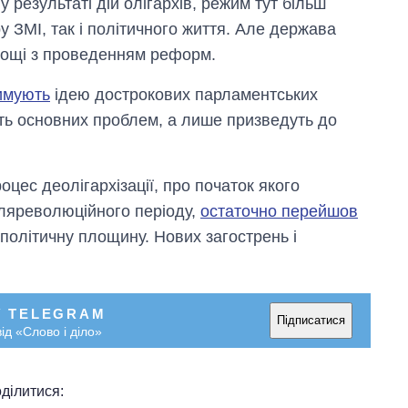
 у результаті дій олігархів, режим тут більш
ру ЗМІ, так і політичного життя. Але держава
днощі з проведенням реформ.
имують
ідею дострокових парламентських
шать основних проблем, а лише призведуть до
цес деолігархізації, про початок якого
ісляреволюційного періоду,
остаточно перейшов
 політичну площину. Нових загострень і
У TELEGRAM
Підписатися
ід «Слово і діло»
ділитися: