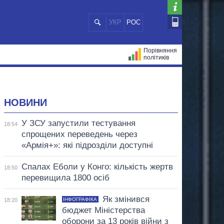
УКР
РОС
Порівняння
політиків
ЦІЙ
МЕРИ МІСТ
ВСІ ПЕРСОНИ
НОВИНИ
У ЗСУ запустили тестування
18:54
спрощених переведень через
«Армія+»: які підрозділи доступні
Спалах Еболи у Конго: кількість жертв
18:50
перевищила 1800 осіб
Як змінився
ІНФОГРАФІКА
18:20
бюджет Міністерства
оборони за 13 років війни з