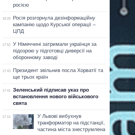
росією
Росія розгорнула дезінформаційну
18:20
кампанію щодо Курської операції –
ЦПД
У Німеччині затримали українця за
17:52
підозрою у підготовці диверсії на
оборонному заводі
Президент звільнив посла Хорватії та
17:43
ще трьох країн
Зеленський підписав указ про
17:41
встановлення нового військового
свята
У Львові вибухнув
17:12
транформатор на підстанції,
частина міста знеструмлена