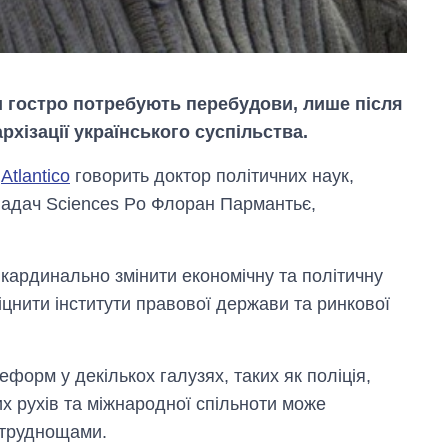
и гостро потребують перебудови, лише після
хізації українського суспільства.
ю
Atlantico
говорить доктор політичних наук,
кладач Sciences Po Флоран Пармантьє,
 кардинально змінити економічну та політичну
іцнити інститути правової держави та ринкової
еформ у декількох галузях, таких як поліція,
х рухів та міжнародної спільноти може
 труднощами.