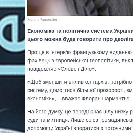
Florent Parmentier
Економіка та політична система Україн
цього можна буде говорити про деолігар
Про це в інтерв'ю французькому виданн
фахівець з європейської геополітики, ви
повідомляє «Слово і Діло».
«Щоб зменшити вплив олігархів, потрібно
систему, домогтися більшої прозорості, зм
економіки», – вважає Флоран Пармантьє.
На його думку, це передбачає цілу низку р
суди та митниця. Лише союз громадянськи
допомогти Україні впоратися з поточними