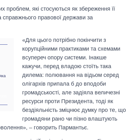
их проблем, які стосуються як збереження її
тва справжнього правової держави за
«Для цього потрібно покінчити з
корупційними практиками та схемами
всупереч опору системи. Інакше
кажучи, перед владою стоїть така
дилема: полювання на відьом серед
яка
олігархів припала б до вподоби
громадськості, але задіяла величезні
РХІВ
ресурси проти Президента, тоді як
бездіяльність зміцнює думку про те, що
громадяни рано чи пізно влаштують
волення», – говорить Пармантьє.