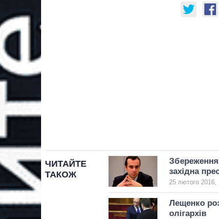
Збереження 
ЧИТАЙТЕ
західна пре
ТАКОЖ
25 лютого 2016, 
Лещенко роз
олігархів