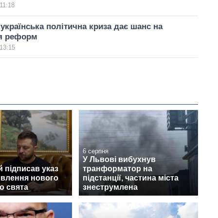
11:18
українська політична криза дає шанс на
я реформ
13:15
6 серпня
У Львові вибухнув
 підписав указ
транформатор на
овлення нового
підстанції, частина міста
о свята
знеструмлена