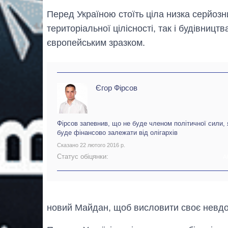
Перед Україною стоїть ціла низка серйозн
територіальної цілісності, так і будівниц
європейським зразком.
Єгор Фірсов
Фірсов запевнив, що не буде членом політичної сили, 
буде фінансово залежати від олігархів
Сказано 22 лютого 2016 р.
Статус обіцянки:
А
новий Майдан, щоб висловити своє невдо