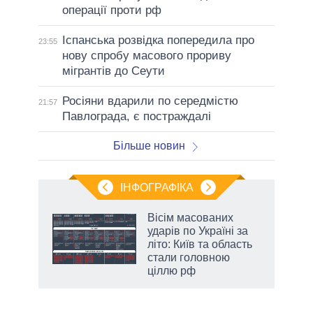
операції проти рф
Іспанська розвідка попередила про
23:55
нову спробу масового прориву
мігрантів до Сеути
Росіяни вдарили по середмістю
21:57
Павлограда, є постраждалі
Більше новин
ІНФОГРАФІКА
жет
Вісім масованих
ударів по Україні за
ків
літо: Київ та область
стали головною
ціллю рф