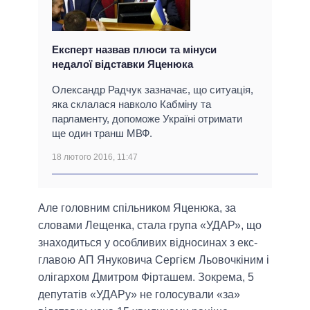
Експерт назвав плюси та мінуси
недалої відставки Яценюка
Олександр Радчук зазначає, що ситуація,
яка склалася навколо Кабміну та
парламенту, допоможе Україні отримати
ще один транш МВФ.
18 лютого 2016, 11:47
Але головним спільником Яценюка, за
словами Лещенка, стала група «УДАР», що
знаходиться у особливих відносинах з екс-
главою АП Януковича Сергієм Льовочкіним і
олігархом Дмитром Фірташем. Зокрема, 5
депутатів «УДАРу» не голосували «за»