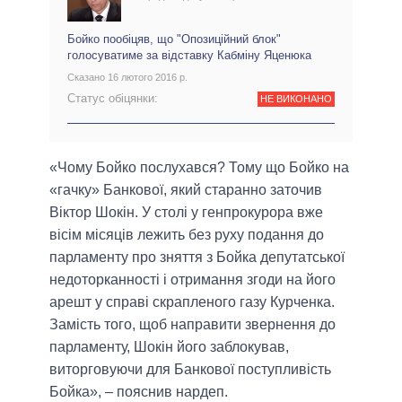
Бойко пообіцяв, що "Опозиційний блок"
голосуватиме за відставку Кабміну Яценюка
Сказано 16 лютого 2016 р.
Статус обіцянки:
НЕ ВИКОНАНО
«Чому Бойко послухався? Тому що Бойко на
«гачку» Банкової, який старанно заточив
Віктор Шокін. У столі у генпрокурора вже
вісім місяців лежить без руху подання до
парламенту про зняття з Бойка депутатської
недоторканності і отримання згоди на його
арешт у справі скрапленого газу Курченка.
Замість того, щоб направити звернення до
парламенту, Шокін його заблокував,
виторговуючи для Банкової поступливість
Бойка», – пояснив нардеп.