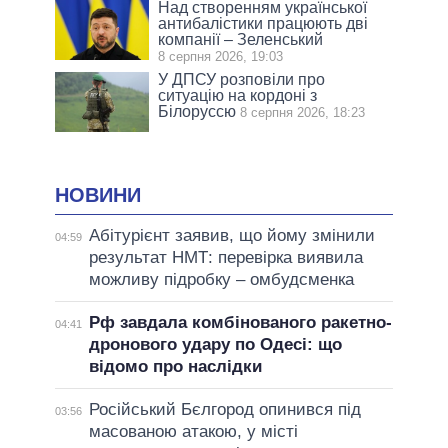
Над створенням української
антибалістики працюють дві
компанії – Зеленський
8 серпня 2026, 19:03
У ДПСУ розповіли про
ситуацію на кордоні з
Білоруссю
8 серпня 2026, 18:23
НОВИНИ
Абітурієнт заявив, що йому змінили
04:59
результат НМТ: перевірка виявила
можливу підробку – омбудсменка
Рф завдала комбінованого ракетно-
04:41
дронового удару по Одесі: що
відомо про наслідки
Російський Бєлгород опинився під
03:56
масованою атакою, у місті