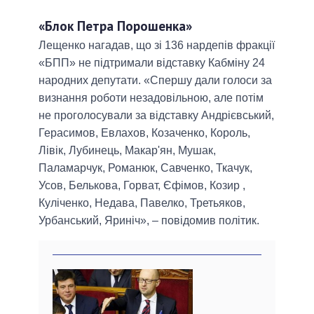
«Блок Петра Порошенка»
Лещенко нагадав, що зі 136 нардепів фракції
«БПП» не підтримали відставку Кабміну 24
народних депутати. «Спершу дали голоси за
визнання роботи незадовільною, але потім
не проголосували за відставку Андрієвський,
Герасимов, Евлахов, Козаченко, Король,
Лівік, Лубинець, Макар'ян, Мушак,
Паламарчук, Романюк, Савченко, Ткачук,
Усов, Белькова, Горват, Єфімов, Козир ,
Куліченко, Недава, Павелко, Третьяков,
Урбанський, Яриніч», – повідомив політик.