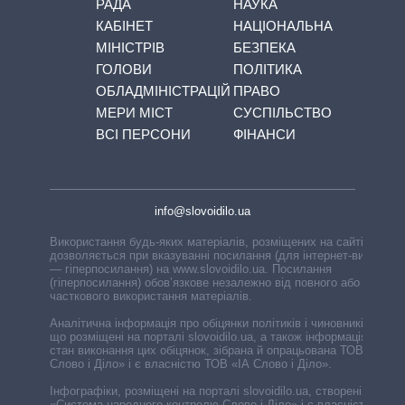
РАДА
НАУКА
КАБІНЕТ
НАЦІОНАЛЬНА
МІНІСТРІВ
БЕЗПЕКА
ГОЛОВИ
ПОЛІТИКА
ОБЛАДМІНІСТРАЦІЙ
ПРАВО
МЕРИ МІСТ
СУСПІЛЬСТВО
ВСІ ПЕРСОНИ
ФІНАНСИ
info@slovoidilo.ua
Використання будь-яких матеріалів, розміщених на сайті,
дозволяється при вказуванні посилання (для інтернет-видань
— гіперпосилання) на www.slovoidilo.ua. Посилання
(гіперпосилання) обов’язкове незалежно від повного або
часткового використання матеріалів.
Аналітична інформація про обіцянки політиків і чиновників,
що розміщені на порталі slovoidilo.ua, а також інформація про
стан виконання цих обіцянок, зібрана й опрацьована ТОВ «ІА
Слово і Діло» і є власністю ТОВ «ІА Слово і Діло».
Інфографіки, розміщені на порталі slovoidilo.ua, створені ГО
«Система народного контролю Слово і Діло» і є власністю