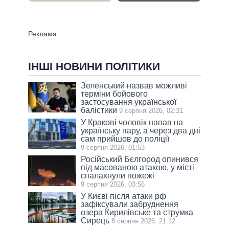
ІНШІ НОВИНИ ПОЛІТИКИ
Зеленський назвав можливі
терміни бойового
застосування української
балістики
9 серпня 2026, 02:31
У Кракові чоловік напав на
українську пару, а через два дні
сам прийшов до поліції
9 серпня 2026, 01:53
Російський Бєлгород опинився
під масованою атакою, у місті
спалахнули пожежі
9 серпня 2026, 03:56
У Києві після атаки рф
зафіксували забруднення
озера Кирилівське та струмка
Сирець
8 серпня 2026, 21:12