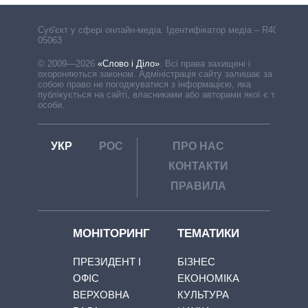
Cуб'єкт у сфері онлайн-медіа. Ідентифікатор медіа – R40-
05063
© 2009—2026
«Слово і Діло»
.
Всі права захищені і
охороняються законом. Адміністрація сайту залишає за
собою право не погоджуватися з інформацією, яка
публікується на сайті, власниками або авторами якої є треті
особи.
УКР
РОС
ПРО НАС
КОНТАКТИ
ПРАВИЛА
МОНІТОРИНГ
ТЕМАТИКИ
ПРЕЗИДЕНТ І
БІЗНЕС
ОФІС
ЕКОНОМІКА
ВЕРХОВНА
КУЛЬТУРА