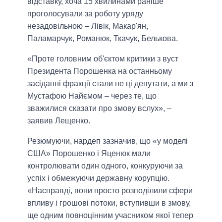
відставку, хоча 15 хвилинами раніше
проголосували за роботу уряду
незадовільною – Лівік, Макар'ян,
Паламарчук, Романюк, Ткачук, Белькова.
«Проте головним об'єктом критики з вуст
Президента Порошенка на останньому
засіданні фракції стали не ці депутати, а ми з
Мустафою Найємом – через те, що
зважилися сказати про змову вслух», –
заявив Лещенко.
Резюмуючи, нардеп зазначив, що «у моделі
США» Порошенко і Яценюк мали
контролювати один одного, конкуруючи за
успіх і обмежуючи державну корупцію.
«Насправді, вони просто розподілили сфери
впливу і грошові потоки, вступивши в змову,
ще одним повноцінним учасником якої тепер