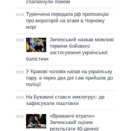
спалахнули пожежі
Туреччина передала рф пропозицію
02:58
про мораторій на атаки в Чорному
морі
Зеленський назвав можливі
02:31
терміни бойового
застосування української
балістики
У Кракові чоловік напав на українську
01:53
пару, а через два дні сам прийшов до
поліції
На Буковині стався землетрус: де
00:55
зафіксували поштовхи
«Вражаючі втрати»:
00:41
Зеленський оцінив
результати 40-денної