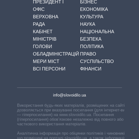
ПРЕЗИДЕНТ І
БІЗНЕС
ОФІС
ЕКОНОМІКА
ВЕРХОВНА
КУЛЬТУРА
РАДА
НАУКА
КАБІНЕТ
НАЦІОНАЛЬНА
МІНІСТРІВ
БЕЗПЕКА
ГОЛОВИ
ПОЛІТИКА
ОБЛАДМІНІСТРАЦІЙ
ПРАВО
МЕРИ МІСТ
СУСПІЛЬСТВО
ВСІ ПЕРСОНИ
ФІНАНСИ
info@slovoidilo.ua
Використання будь-яких матеріалів, розміщених на сайті,
дозволяється при вказуванні посилання (для інтернет-видань
— гіперпосилання) на www.slovoidilo.ua. Посилання
(гіперпосилання) обов’язкове незалежно від повного або
часткового використання матеріалів.
Аналітична інформація про обіцянки політиків і чиновників,
що розміщені на порталі slovoidilo.ua, а також інформація про