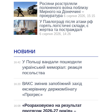
Росіяни розстріляли
полоненого воїна поблизу
Мирного на Донеччині –
прокуратура
6 серпня 2026, 15:15
У Павлограді після атаки рф
горять логістичні склади, є
жертва та постраждалі
6 серпня 2026, 14:26
НОВИНИ
У Польщі вандали пошкодили
16:42
український меморіал: реакція
посольства
ВАКС змінив запобіжний захід
16:20
екскерівнику держкомбінату
«Прогрес»
«Розраховуємо на результат
16:08
протягом 2026-27 років» –