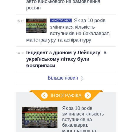
авто військового на замовлення
росіян
Як за 10 років
ІНФОГРАФІКА
15:12
змінилася кількість
вступників на бакалаврат,
магістратуру та аспірантуру
Інцидент з дроном у Лейпцигу: в
14:50
українському літаку були
боєприпаси
Більше новин
ІНФОГРАФІКА
Як за 10 років
 за
змінилася кількість
асть
вступників на
бакалаврат,
магістратуру та