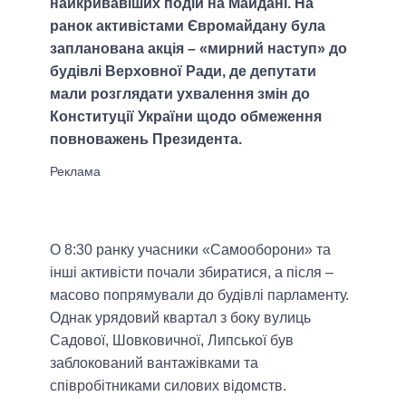
найкривавіших подій на Майдані. На
ранок активістами Євромайдану була
запланована акція – «мирний наступ» до
будівлі Верховної Ради, де депутати
мали розглядати ухвалення змін до
Конституції України щодо обмеження
повноважень Президента.
О 8:30 ранку учасники «Самооборони» та
інші активісти почали збиратися, а після –
масово попрямували до будівлі парламенту.
Однак урядовий квартал з боку вулиць
Садової, Шовковичної, Липської був
заблокований вантажівками та
співробітниками силових відомств.