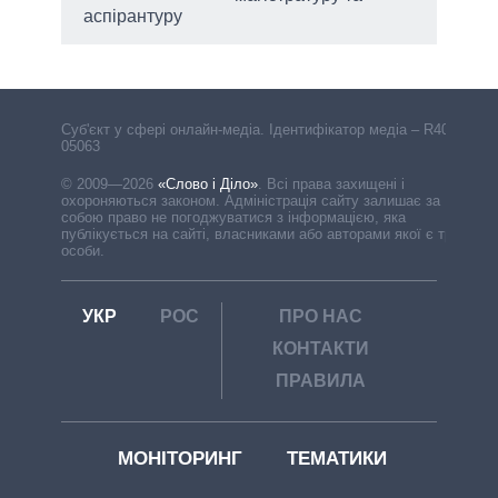
аспірантуру
Cуб'єкт у сфері онлайн-медіа. Ідентифікатор медіа – R40-
05063
© 2009—2026
«Слово і Діло»
.
Всі права захищені і
охороняються законом. Адміністрація сайту залишає за
собою право не погоджуватися з інформацією, яка
публікується на сайті, власниками або авторами якої є треті
особи.
УКР
РОС
ПРО НАС
КОНТАКТИ
ПРАВИЛА
МОНІТОРИНГ
ТЕМАТИКИ