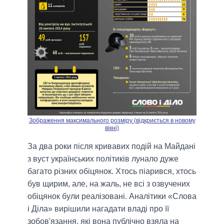
Зображення максимального розміру (відкриється в новому
вікні)
За два роки після кривавих подій на Майдані
з вуст українських політиків лунало дуже
багато різних обіцянок. Хтось піарився, хтось
був щирим, але, на жаль, не всі з озвучених
обіцянок були реалізовані. Аналітики «Слова
і Діла» вирішили нагадати владі про її
зобов'язання, які вона публічно взяла на