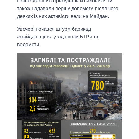
Пошкодження отримували й силовики: їм
також надавали першу допомогу, після чого
деяких із них активісти вели на Майдан.
Увечері почався штурм барикад
«майданівців», у хід пішли БТРи та
водомети.