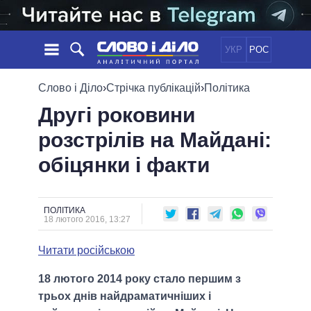
УКР
РОС
НОВИНИ
Слово і Діло
›
Стрічка публікацій
›
Політика
Другі роковини
ОБIЦЯНКИ
СТРІЧКА
ПОЛІТИКА
розстрілів на Майдані:
ПОДІЇ
ЕКОНОМІКА
ПОЛIТИКИ
обіцянки і факти
СТАТТІ
СУСПІЛЬСТВО
ІНФОГРАФІКА
ДУМКИ
СВІТ
УСІ ПОЛІТИКИ
ОГЛЯДИ
ПРЕЗИДЕНТ І ОФІС
ВІДЕО
ПОЛІТИКА
ДАЙДЖЕСТИ
18 лютого 2016, 13:27
ВЕРХОВНА РАДА
ПІДТРИМАТИ
КАБІНЕТ МІНІСТРІВ
Читати російською
ГОЛОВИ ОБЛАДМІНІСТРАЦІЙ
ПОРІВНЯННЯ ПОЛІТИКІВ
18 лютого 2014 року стало першим з
МЕРИ МІСТ
трьох днів найдраматичніших і
ВСІ ПЕРСОНИ