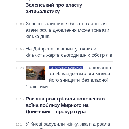
Зеленський про власну
антибалістику
Херсон залишився без світла після
16:03
атаки рф, відновлення може тривати
кілька днів
На Дніпропетровщині уточнили
15:55
кількість жертв сьогоднішніх обстрілів
Полювання
АВТОРСЬКА КОЛОНКА
15:28
за «Іскандером»: чи можна
його знищити без власної
балістики
Росіяни розстріляли полоненого
15:15
воїна поблизу Мирного на
Донеччині – прокуратура
У Києві засудили жінку, яка підірвала
15:14