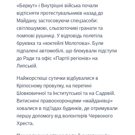
«Беркут» і Внутрішні війська почали
відтісняти протестувальників назад до
Майдану, застосовуючи спецзасоби:
світлошумові, сльозоточиві гранати та
помпові рушниці. У відповідь полетіла
бруківка та «коктейлі Молотова». Були
підпалені автомобілі, що блокували підступи
до Ради та офіс «Партії регіонів» на
Липській.
Найжорсткіші сутички відбувалися в
Кріпосному провулку, на перетині
Шовковичної та Інститутської та на Садовій.
Витиснені правоохоронцями «майданівці»
ховалися в під'їздах будинків, де отримували
першу допомогу від волонтерів Червоного
Хреста.