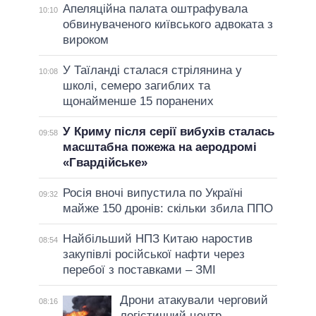
Апеляційна палата оштрафувала
10:10
обвинуваченого київського адвоката з
вироком
У Таїланді сталася стрілянина у
10:08
школі, семеро загиблих та
щонайменше 15 поранених
У Криму після серії вибухів сталась
09:58
масштабна пожежа на аеродромі
«Гвардійське»
Росія вночі випустила по Україні
09:32
майже 150 дронів: скільки збила ППО
Найбільший НПЗ Китаю наростив
08:54
закупівлі російської нафти через
перебої з поставками – ЗМІ
Дрони атакували черговий
08:16
логістичний центр