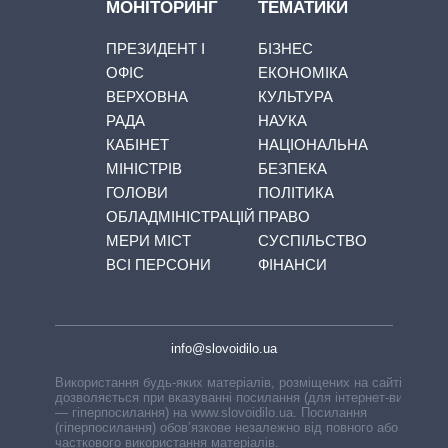
МОНІТОРИНГ
ТЕМАТИКИ
ПРЕЗИДЕНТ І
БІЗНЕС
ОФІС
ЕКОНОМІКА
ВЕРХОВНА
КУЛЬТУРА
РАДА
НАУКА
КАБІНЕТ
НАЦІОНАЛЬНА
МІНІСТРІВ
БЕЗПЕКА
ГОЛОВИ
ПОЛІТИКА
ОБЛАДМІНІСТРАЦІЙ
ПРАВО
МЕРИ МІСТ
СУСПІЛЬСТВО
ВСІ ПЕРСОНИ
ФІНАНСИ
info@slovoidilo.ua
Використання будь-яких матеріалів, розміщених на сайті,
дозволяється при вказуванні посилання (для інтернет-видань
— гіперпосилання) на www.slovoidilo.ua. Посилання
(гіперпосилання) обов’язкове незалежно від повного або
часткового використання матеріалів.