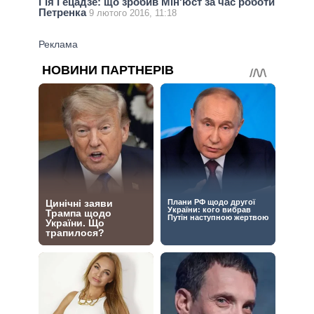
Гія Гецадзе: що зробив Мін'юст за час роботи
Петренка
9 лютого 2016, 11:18