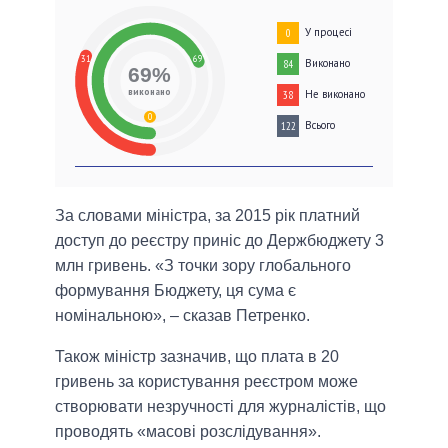
У процесі
0
31
69
Виконано
84
69%
виконано
Не виконано
38
0
Всього
122
За словами міністра, за 2015 рік платний
доступ до реєстру приніс до Держбюджету 3
млн гривень. «З точки зору глобального
формування Бюджету, ця сума є
номінальною», – сказав Петренко.
Також міністр зазначив, що плата в 20
гривень за користування реєстром може
створювати незручності для журналістів, що
проводять «масові розслідування».