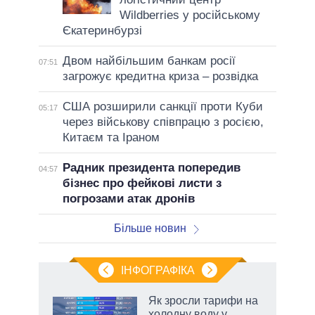
Wildberries у російському
Єкатеринбурзі
Двом найбільшим банкам росії
07:51
загрожує кредитна криза – розвідка
США розширили санкції проти Куби
05:17
через військову співпрацю з росією,
Китаєм та Іраном
Радник президента попередив
04:57
бізнес про фейкові листи з
погрозами атак дронів
Більше новин
ІНФОГРАФІКА
нтів:
Як зросли тарифи на
 і
холодну воду у