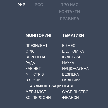
УКР
РОС
ПРО НАС
КОНТАКТИ
ПРАВИЛА
МОНІТОРИНГ
ТЕМАТИКИ
ПРЕЗИДЕНТ І
БІЗНЕС
ОФІС
ЕКОНОМІКА
ВЕРХОВНА
КУЛЬТУРА
РАДА
НАУКА
КАБІНЕТ
НАЦІОНАЛЬНА
МІНІСТРІВ
БЕЗПЕКА
ГОЛОВИ
ПОЛІТИКА
ОБЛАДМІНІСТРАЦІЙ
ПРАВО
МЕРИ МІСТ
СУСПІЛЬСТВО
ВСІ ПЕРСОНИ
ФІНАНСИ