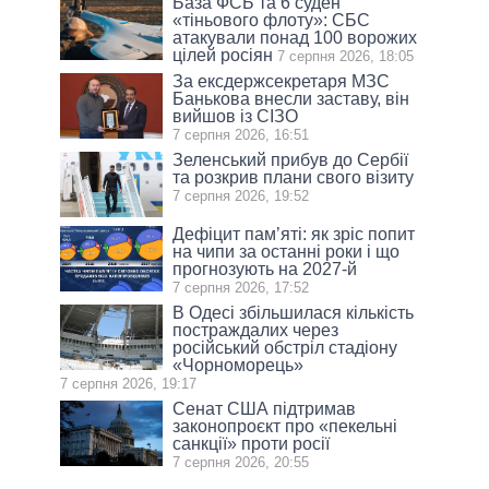
База ФСБ та 6 суден
«тіньового флоту»: СБС
атакували понад 100 ворожих
цілей росіян
7 серпня 2026, 18:05
За ексдержсекретаря МЗС
Банькова внесли заставу, він
вийшов із СІЗО
7 серпня 2026, 16:51
Зеленський прибув до Сербії
та розкрив плани свого візиту
7 серпня 2026, 19:52
Дефіцит пам’яті: як зріс попит
на чипи за останні роки і що
прогнозують на 2027-й
7 серпня 2026, 17:52
В Одесі збільшилася кількість
постраждалих через
російський обстріл стадіону
«Чорноморець»
7 серпня 2026, 19:17
Сенат США підтримав
законопроєкт про «пекельні
санкції» проти росії
7 серпня 2026, 20:55