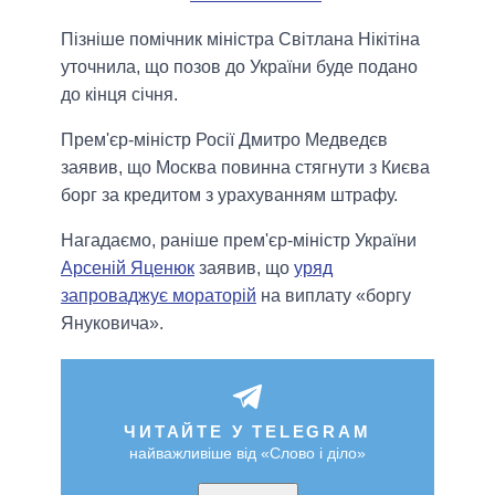
Пізніше помічник міністра Світлана Нікітіна
уточнила, що позов до України буде подано
до кінця січня.
Прем'єр-міністр Росії Дмитро Медведєв
заявив, що Москва повинна стягнути з Києва
борг за кредитом з урахуванням штрафу.
Нагадаємо, раніше прем'єр-міністр України
Арсеній Яценюк
заявив, що
уряд
запроваджує мораторій
на виплату «боргу
Януковича».
ЧИТАЙТЕ У TELEGRAM
найважливіше від «Слово і діло»