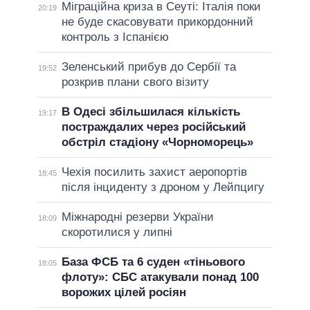
Міграційна криза в Сеуті: Італія поки
20:19
не буде скасовувати прикордонний
контроль з Іспанією
Зеленський прибув до Сербії та
19:52
розкрив плани свого візиту
В Одесі збільшилася кількість
19:17
постраждалих через російський
обстріл стадіону «Чорноморець»
Чехія посилить захист аеропортів
18:45
після інциденту з дроном у Лейпцигу
Міжнародні резерви України
18:09
скоротилися у липні
База ФСБ та 6 суден «тіньового
18:05
флоту»: СБС атакували понад 100
ворожих цілей росіян