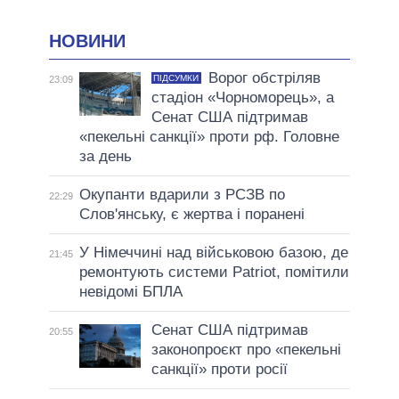
НОВИНИ
Ворог обстріляв
ПІДСУМКИ
23:09
стадіон «Чорноморець», а
Сенат США підтримав
«пекельні санкції» проти рф. Головне
за день
Окупанти вдарили з РСЗВ по
22:29
Слов'янську, є жертва і поранені
У Німеччині над військовою базою, де
21:45
ремонтують системи Patriot, помітили
невідомі БПЛА
Сенат США підтримав
20:55
законопроєкт про «пекельні
санкції» проти росії