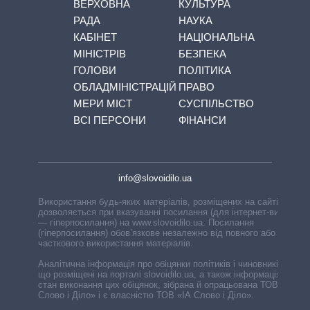
ВЕРХОВНА
КУЛЬТУРА
РАДА
НАУКА
КАБІНЕТ
НАЦІОНАЛЬНА
МІНІСТРІВ
БЕЗПЕКА
ГОЛОВИ
ПОЛІТИКА
ОБЛАДМІНІСТРАЦІЙ
ПРАВО
МЕРИ МІСТ
СУСПІЛЬСТВО
ВСІ ПЕРСОНИ
ФІНАНСИ
info@slovoidilo.ua
Використання будь-яких матеріалів, розміщених на сайті,
дозволяється при вказуванні посилання (для інтернет-видань
— гіперпосилання) на www.slovoidilo.ua. Посилання
(гіперпосилання) обов’язкове незалежно від повного або
часткового використання матеріалів.
Аналітична інформація про обіцянки політиків і чиновників,
що розміщені на порталі slovoidilo.ua, а також інформація про
стан виконання цих обіцянок, зібрана й опрацьована ТОВ «ІА
Слово і Діло» і є власністю ТОВ «ІА Слово і Діло».