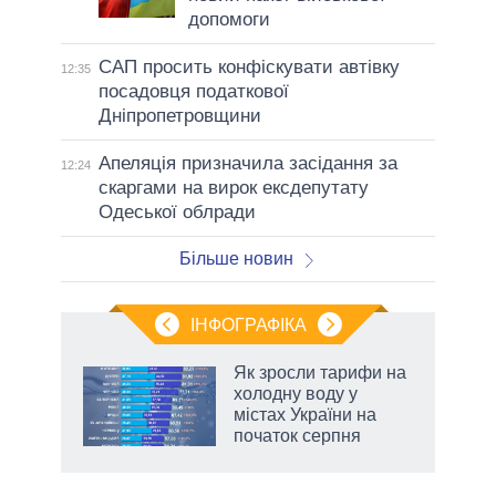
допомоги
САП просить конфіскувати автівку
12:35
посадовця податкової
Дніпропетровщини
Апеляція призначила засідання за
12:24
скаргами на вирок ексдепутату
Одеської облради
Більше новин
ІНФОГРАФІКА
Як зросли тарифи на
ладів
холодну воду у
містах України на
початок серпня