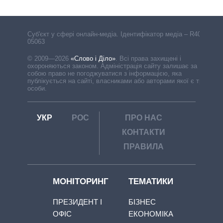
Cуб'єкт у сфері онлайн-медіа. Ідентифікатор медіа – R40-
05063
© 2009—2026
«Слово і Діло»
.
Всі права захищені і
охороняються законом. Адміністрація сайту залишає за
собою право не погоджуватися з інформацією, яка
публікується на сайті, власниками або авторами якої є треті
особи.
УКР
РОС
ПРО НАС
КОНТАКТИ
ПРАВИЛА
МОНІТОРИНГ
ТЕМАТИКИ
ПРЕЗИДЕНТ І
БІЗНЕС
ОФІС
ЕКОНОМІКА