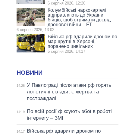
6 серпня 2026, 12:20
Колумбійські наркокартелі
відправляють до України
бійців, щоб отримати досвід
дронової війни – FT
6 серпня 2026, 13:02
Війська рф вдарили дроном по
маршрутці в Херсоні,
поранено цивільних
6 серпня 2026, 14:17
НОВИНИ
У Павлограді після атаки рф горять
14:26
логістичні склади, є жертва та
постраждалі
По всій росії фіксують збої в роботі
14:19
інтернету – ЗМІ
Війська рф вдарили дроном по
14:17