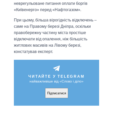
неврегульоване питання оплати боргів
«Київенерго» перед «Нафтогазом».
При цьому, більша вірогідність відключень –
саме на Правому березі Дніпра, оскільки
правобережну частину міста простіше
відключати від опалення, ніж більшість
житлових масивів на Лівому березі,
констатував експерт.
ЧИТАЙТЕ У TELEGRAM
найважливіше від «Слово і діло»
Підписатися