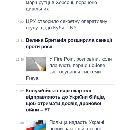
маршрутці в Херсоні, поранено
цивільних
ЦРУ створило секретну оперативну
13:52
групу щодо Куби – NYT
Велика Британія розширила санкції
13:41
проти росії
У Fire Point розповіли, коли
13:30
планують перше бойове
застосування системи
Freya
Колумбійські наркокартелі
13:02
відправляють до України бійців,
щоб отримати досвід дронової
війни – FT
Польща надасть Україні
12:50
новий пакет військової