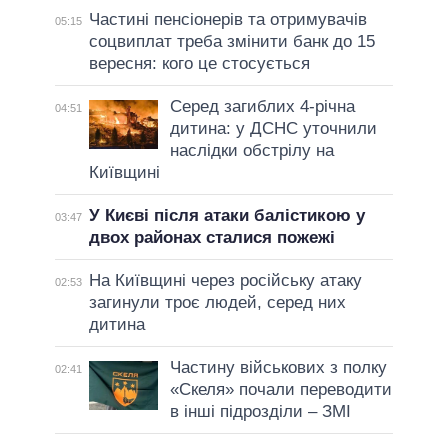
Частині пенсіонерів та отримувачів
05:15
соцвиплат треба змінити банк до 15
вересня: кого це стосується
Серед загиблих 4-річна
04:51
дитина: у ДСНС уточнили
наслідки обстрілу на
Київщині
У Києві після атаки балістикою у
03:47
двох районах сталися пожежі
На Київщині через російську атаку
02:53
загинули троє людей, серед них
дитина
Частину військових з полку
02:41
«Скеля» почали переводити
в інші підрозділи – ЗМІ