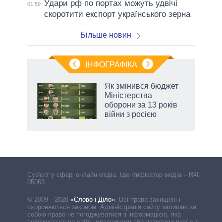
Удари рф по портах можуть удвічі
01:59
скоротити експорт українського зерна
Більше новин
ІНФОГРАФІКА
Як змінився бюджет
ть
Міністерства
оборони за 13 років
війни з росією
Cуб'єкт у сфері онлайн-медіа. Ідентифікатор медіа – R40-
05063
© 2009—2026
«Слово і Діло»
.
Всі права захищені і
охороняються законом. Адміністрація сайту залишає за
собою право не погоджуватися з інформацією, яка
публікується на сайті, власниками або авторами якої є треті