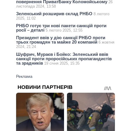
повернення ПриватБанку Коломойському
26
листопада 2024, 13:58
Зеленський розширив склад РНБО
8 лютого
2025, 11:02
РНБО готує три нові пакети санкцій проти
росії – деталі
5 лютого 2025, 12:55
Президент ввів у дію санкції РНБО проти
трьох громадян та майже 20 компаній
6 жовтня
2024, 21:24
Шуфрич, Мураєв і Бойко: Зеленський ввів
санкції проти проросійських пропагандистів
та зрадників
19 січня 2025, 15:35