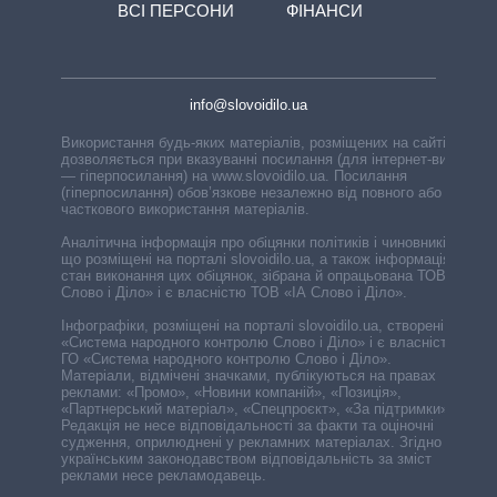
ВСІ ПЕРСОНИ
ФІНАНСИ
info@slovoidilo.ua
Використання будь-яких матеріалів, розміщених на сайті,
дозволяється при вказуванні посилання (для інтернет-видань
— гіперпосилання) на www.slovoidilo.ua. Посилання
(гіперпосилання) обов’язкове незалежно від повного або
часткового використання матеріалів.
Аналітична інформація про обіцянки політиків і чиновників,
що розміщені на порталі slovoidilo.ua, а також інформація про
стан виконання цих обіцянок, зібрана й опрацьована ТОВ «ІА
Слово і Діло» і є власністю ТОВ «ІА Слово і Діло».
Інфографіки, розміщені на порталі slovoidilo.ua, створені ГО
«Система народного контролю Слово і Діло» і є власністю
ГО «Система народного контролю Слово і Діло».
Матеріали, відмічені значками, публікуються на правах
реклами: «Промо», «Новини компаній», «Позиція»,
«Партнерський матеріал», «Спецпроєкт», «За підтримки».
Редакція не несе відповідальності за факти та оціночні
судження, оприлюднені у рекламних матеріалах. Згідно з
українським законодавством відповідальність за зміст
реклами несе рекламодавець.