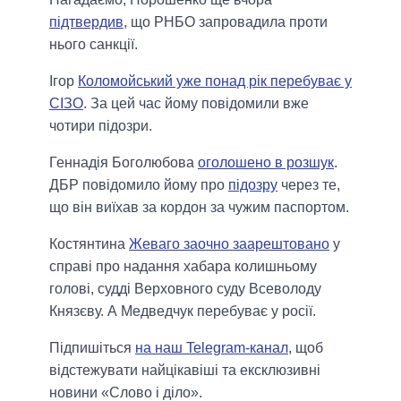
підтвердив
, що РНБО запровадила проти
нього санкції.
Ігор
Коломойський уже понад рік перебуває у
СІЗО
. За цей час йому повідомили вже
чотири підозри.
Геннадія Боголюбова
оголошено в розшук
.
ДБР повідомило йому про
підозру
через те,
що він виїхав за кордон за чужим паспортом.
Костянтина
Жеваго заочно заарештовано
у
справі про надання хабара колишньому
голові, судді Верховного суду Всеволоду
Князєву. А Медведчук перебуває у росії.
Підпишіться
на наш Telegram-канал
, щоб
відстежувати найцікавіші та ексклюзивні
новини «Слово і діло».