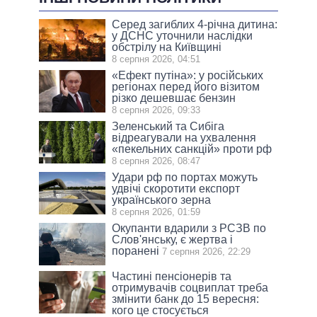
Серед загиблих 4-річна дитина:
у ДСНС уточнили наслідки
обстрілу на Київщині
8 серпня 2026, 04:51
«Ефект путіна»: у російських
регіонах перед його візитом
різко дешевшає бензин
8 серпня 2026, 09:33
Зеленський та Сибіга
відреагували на ухвалення
«пекельних санкцій» проти рф
8 серпня 2026, 08:47
Удари рф по портах можуть
удвічі скоротити експорт
українського зерна
8 серпня 2026, 01:59
Окупанти вдарили з РСЗВ по
Слов'янську, є жертва і
поранені
7 серпня 2026, 22:29
Частині пенсіонерів та
отримувачів соцвиплат треба
змінити банк до 15 вересня:
кого це стосується