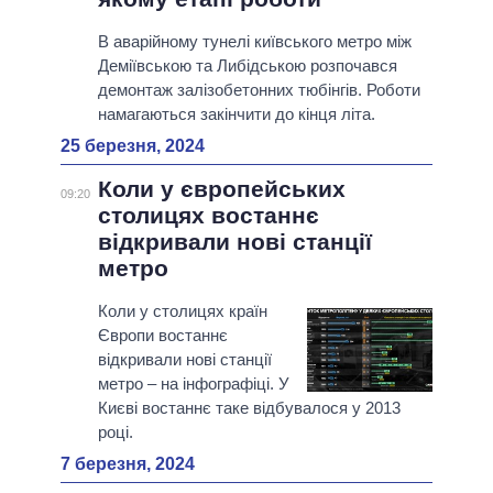
В аварійному тунелі київського метро між
Деміївською та Либідською розпочався
демонтаж залізобетонних тюбінгів. Роботи
намагаються закінчити до кінця літа.
25 березня, 2024
Коли у європейських
09:20
столицях востаннє
відкривали нові станції
метро
Коли у столицях країн
Європи востаннє
відкривали нові станції
метро – на інфографіці. У
Києві востаннє таке відбувалося у 2013
році.
7 березня, 2024