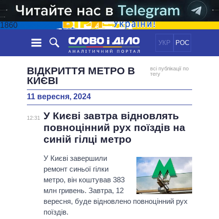
1860
УКР
РОС
НОВИНИ
ВІДКРИТТЯ МЕТРО В
всі публікації по
тегу
КИЄВІ
ОБIЦЯНКИ
СТРІЧКА
ПОЛІТИКА
11 вересня, 2024
ПОДІЇ
ЕКОНОМІКА
ПОЛIТИКИ
У Києві завтра відновлять
12:31
СТАТТІ
СУСПІЛЬСТВО
повноцінний рух поїздів на
ІНФОГРАФІКА
ДУМКИ
СВІТ
УСІ ПОЛІТИКИ
синій гілці метро
ОГЛЯДИ
ПРЕЗИДЕНТ І ОФІС
ВІДЕО
У Києві завершили
ДАЙДЖЕСТИ
ВЕРХОВНА РАДА
ремонт синьої гілки
ПІДТРИМАТИ
КАБІНЕТ МІНІСТРІВ
метро, ​​він коштував 383
млн гривень. Завтра, 12
ГОЛОВИ ОБЛАДМІНІСТРАЦІЙ
ПОРІВНЯННЯ ПОЛІТИКІВ
вересня, буде відновлено повноцінний рух
МЕРИ МІСТ
поїздів.