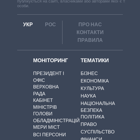
публікується на сайті, власниками або авторами якої є треті
особи.
УКР
РОС
ПРО НАС
КОНТАКТИ
ПРАВИЛА
МОНІТОРИНГ
ТЕМАТИКИ
ПРЕЗИДЕНТ І
БІЗНЕС
ОФІС
ЕКОНОМІКА
ВЕРХОВНА
КУЛЬТУРА
РАДА
НАУКА
КАБІНЕТ
НАЦІОНАЛЬНА
МІНІСТРІВ
БЕЗПЕКА
ГОЛОВИ
ПОЛІТИКА
ОБЛАДМІНІСТРАЦІЙ
ПРАВО
МЕРИ МІСТ
СУСПІЛЬСТВО
ВСІ ПЕРСОНИ
ФІНАНСИ