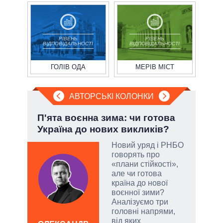
РІВЕНЬ
РІВЕНЬ
ВІДПОВІДАЛЬНОСТІ
ВІДПОВІДАЛЬНОСТІ
ГОЛІВ ОДА
МЕРІВ МІСТ
АВТОРСЬКІ КОЛОНКИ
П'ята воєнна зима: чи готова
Ево
Україна до нових викликів?
пер
Дра
Новий уряд і РНБО
говорять про
огли
«плани стійкості»,
 на
але чи готова
іри
країна до нової
воєнної зими?
Аналізуємо три
головні напрями,
від яких