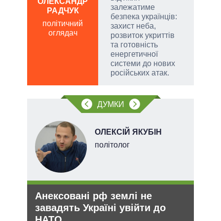
ОЛЕКСАНДР
залежатиме
РАДЧУК
Д
безпека українців:
ПО
політичний
захист неба,
оглядач
ві
розвиток укриттів
о
та готовність
енергетичної
системи до нових
російських атак.
ДУМКИ
ОЛЕКСІЙ ЯКУБІН
ого
політолог
ій
Анексовані рф землі не
Рез
утін
завадять Україні увійти до
реж
рт
НАТО
рек