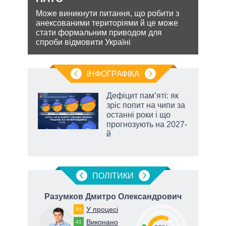
шенню
Може виникнути питання, що робити з
Попр
анексованими територіями й це може
до ви
ну
стати формальним приводом для
це д
спроби відмовити Україні
ІНФОГРАФІКА
Дефіцит пам’яті: як
 за
зріс попит на чипи за
асть
останні роки і що
прогнозують на 2027-
й
аспі
ПОЛIТИКИ
Разумков Дмитро Олександрович
Ф
У процесі
85
57
Виконано
41