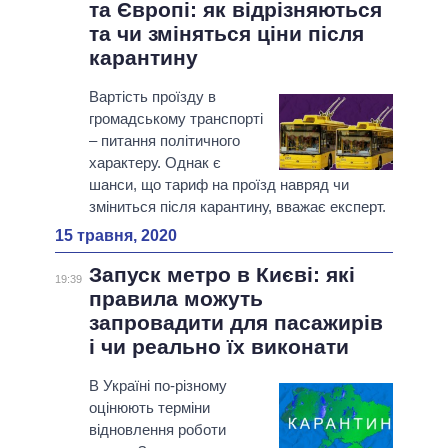
та Європі: як відрізняються
та чи зміняться ціни після
карантину
Вартість проїзду в
громадському транспорті
– питання політичного
характеру. Однак є
шанси, що тариф на проїзд навряд чи
зміниться після карантину, вважає експерт.
15 травня, 2020
Запуск метро в Києві: які
19:39
правила можуть
запровадити для пасажирів
і чи реально їх виконати
В Україні по-різному
оцінюють терміни
відновлення роботи