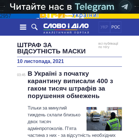
2957
УКР
РОС
НОВИНИ
ШТРАФ ЗА
всі публікації
по тегу
ВІДСУТНІСТЬ МАСКИ
ОБIЦЯНКИ
СТРІЧКА
ПОЛІТИКА
10 листопада, 2021
ПОДІЇ
ЕКОНОМІКА
ПОЛIТИКИ
В Україні з початку
03:45
СТАТТІ
СУСПІЛЬСТВО
карантину виписали 400 з
ІНФОГРАФІКА
ДУМКИ
СВІТ
УСІ ПОЛІТИКИ
гаком тисяч штрафів за
ОГЛЯДИ
ПРЕЗИДЕНТ І ОФІС
порушення обмежень
ВІДЕО
ДАЙДЖЕСТИ
ВЕРХОВНА РАДА
Тільки за минулий
ПІДТРИМАТИ
КАБІНЕТ МІНІСТРІВ
тиждень склали близько
ГОЛОВИ ОБЛАДМІНІСТРАЦІЙ
двох тисяч
ПОРІВНЯННЯ ПОЛІТИКІВ
адмінпротоколів. П'ята
МЕРИ МІСТ
частина з них - за відсутність необхідних