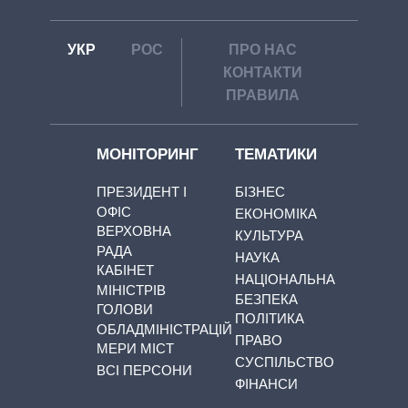
УКР
РОС
ПРО НАС
КОНТАКТИ
ПРАВИЛА
МОНІТОРИНГ
ТЕМАТИКИ
ПРЕЗИДЕНТ І
БІЗНЕС
ОФІС
ЕКОНОМІКА
ВЕРХОВНА
КУЛЬТУРА
РАДА
НАУКА
КАБІНЕТ
НАЦІОНАЛЬНА
МІНІСТРІВ
БЕЗПЕКА
ГОЛОВИ
ПОЛІТИКА
ОБЛАДМІНІСТРАЦІЙ
ПРАВО
МЕРИ МІСТ
СУСПІЛЬСТВО
ВСІ ПЕРСОНИ
ФІНАНСИ