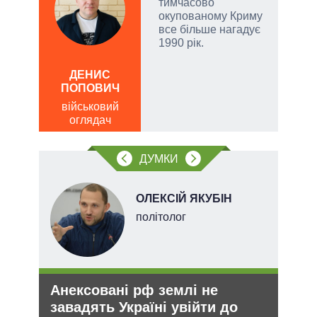
за
тимчасово
окупованому Криму
все більше нагадує
1990 рік.
а
ОЛ
Р
ДЕНИС
ПОПОВИЧ
по
о
військовий
оглядач
ДУМКИ
НОВ
ОЛЕКСІЙ ЯКУБІН
політолог
Анексовані рф землі не
Зая
завадять Україні увійти до
яде