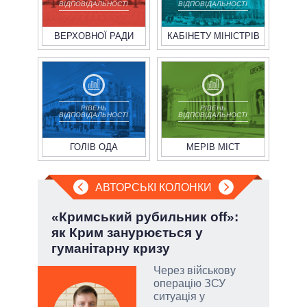
ВІДПОВІДАЛЬНОСТІ
ВІДПОВІДАЛЬНОСТІ
ВЕРХОВНОЇ РАДИ
КАБІНЕТУ МІНІСТРІВ
РІВЕНЬ
РІВЕНЬ
ВІДПОВІДАЛЬНОСТІ
ВІДПОВІДАЛЬНОСТІ
ГОЛІВ ОДА
МЕРІВ МІСТ
АВТОРСЬКІ КОЛОНКИ
«Кримський рубильник off»:
П'я
як Крим занурюється у
Укр
гуманітарну кризу
атий
Через військову
чові
операцію ЗСУ
,
ситуація у