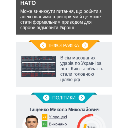
НАТО
міг
кова
Може виникнути питання, що робити з
Біло
ру –
анексованими територіями й це може
ядер
стати формальним приводом для
виріш
спроби відмовити Україні
війну
ІНФОГРАФІКА
и на
Вісім масованих
ударів по Україні за
а
літо: Київ та область
стали головною
ціллю рф
ПОЛIТИКИ
вич
Тищенко Микола Миколайович
51
У процесі
21
Виконано
10
33
16%