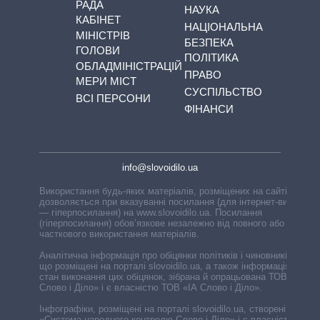
РАДА
НАУКА
КАБІНЕТ
НАЦІОНАЛЬНА
МІНІСТРІВ
БЕЗПЕКА
ГОЛОВИ
ПОЛІТИКА
ОБЛАДМІНІСТРАЦІЙ
ПРАВО
МЕРИ МІСТ
СУСПІЛЬСТВО
ВСІ ПЕРСОНИ
ФІНАНСИ
info@slovoidilo.ua
Використання будь-яких матеріалів, розміщених на сайті,
дозволяється при вказуванні посилання (для інтернет-видань
— гіперпосилання) на www.slovoidilo.ua. Посилання
(гіперпосилання) обов’язкове незалежно від повного або
часткового використання матеріалів.
Аналітична інформація про обіцянки політиків і чиновників,
що розміщені на порталі slovoidilo.ua, а також інформація про
стан виконання цих обіцянок, зібрана й опрацьована ТОВ «ІА
Слово і Діло» і є власністю ТОВ «ІА Слово і Діло».
Інфографіки, розміщені на порталі slovoidilo.ua, створені ГО
«Система народного контролю Слово і Діло» і є власністю