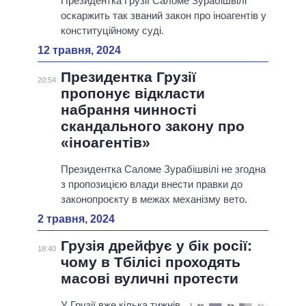
Президентка Грузії Саломе Зурабішвілі
оскаржить так званий закон про іноагентів у
конституційному суді.
12 травня, 2024
Президентка Грузії
20:54
пропонує відкласти
набрання чинності
скандального закону про
«іноагентів»
Президентка Саломе Зурабішвілі не згодна
з пропозицією влади внести правки до
законопроєкту в межах механізму вето.
2 травня, 2024
Грузія дрейфує у бік росії:
18:40
чому в Тбілісі проходять
масові вуличні протести
У Грузії вже кілька тижнів