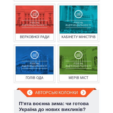
РІВЕНЬ
РІВЕНЬ
ВІДПОВІДАЛЬНОСТІ
ВІДПОВІДАЛЬНОСТІ
ВЕРХОВНОЇ РАДИ
КАБІНЕТУ МІНІСТРІВ
РІВЕНЬ
РІВЕНЬ
ВІДПОВІДАЛЬНОСТІ
ВІДПОВІДАЛЬНОСТІ
ГОЛІВ ОДА
МЕРІВ МІСТ
АВТОРСЬКІ КОЛОНКИ
»:
П'ята воєнна зима: чи готова
При
Україна до нових викликів?
під