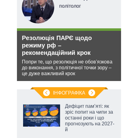
х
політолог
Резолюція ПАРЄ щодо
Рос
и рф
режиму рф –
ніч
рекомендаційний крок
Укр
Попри те, що резолюція не обов'язкова
Розмі
 цей
до виконання, з політичної точки зору –
терит
це дуже важливий крок
Мінс
нічог
ІНФОГРАФІКА
 5
Дефіцит пам’яті: як
вго
зріс попит на чипи за
останні роки і що
прогнозують на 2027-
й