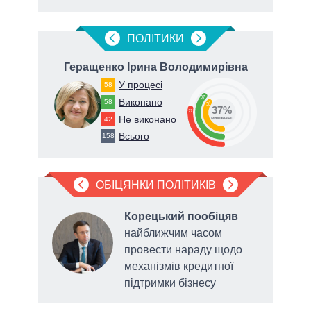
ПОЛIТИКИ
ч
Геращенко Ірина Володимирівна
У процесі
58
37
Виконано
58
36
37%
27
Не виконано
42
виконано
Всього
158
ОБІЦЯНКИ ПОЛІТИКІВ
Корецький пообіцяв
ду,
найближчим часом
у
провести нараду щодо
сади
механізмів кредитної
підтримки бізнесу
прот