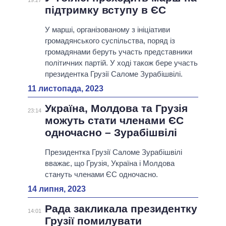
19:27
підтримку вступу в ЄС
У марші, організованому з ініціативи
громадянського суспільства, поряд із
громадянами беруть участь представники
політичних партій. У ході також бере участь
президентка Грузії Саломе Зурабішвілі.
11 листопада, 2023
Україна, Молдова та Грузія
23:14
можуть стати членами ЄС
одночасно – Зурабішвілі
Президентка Грузії Саломе Зурабішвілі
вважає, що Грузія, Україна і Молдова
стануть членами ЄС одночасно.
14 липня, 2023
Рада закликала президентку
14:01
Грузії помилувати