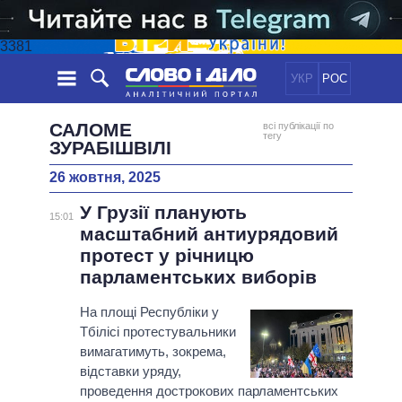
3381
УКР
РОС
НОВИНИ
САЛОМЕ
всі публікації по
тегу
ЗУРАБІШВІЛІ
ОБIЦЯНКИ
СТРІЧКА
ПОЛІТИКА
26 жовтня, 2025
ПОДІЇ
ЕКОНОМІКА
ПОЛIТИКИ
У Грузії планують
15:01
СТАТТІ
СУСПІЛЬСТВО
масштабний антиурядовий
ІНФОГРАФІКА
ДУМКИ
СВІТ
УСІ ПОЛІТИКИ
протест у річницю
ОГЛЯДИ
ПРЕЗИДЕНТ І ОФІС
парламентських виборів
ВІДЕО
ДАЙДЖЕСТИ
ВЕРХОВНА РАДА
На площі Республіки у
ПІДТРИМАТИ
КАБІНЕТ МІНІСТРІВ
Тбілісі протестувальники
ГОЛОВИ ОБЛАДМІНІСТРАЦІЙ
вимагатимуть, зокрема,
ПОРІВНЯННЯ ПОЛІТИКІВ
відставки уряду,
МЕРИ МІСТ
проведення дострокових парламентських