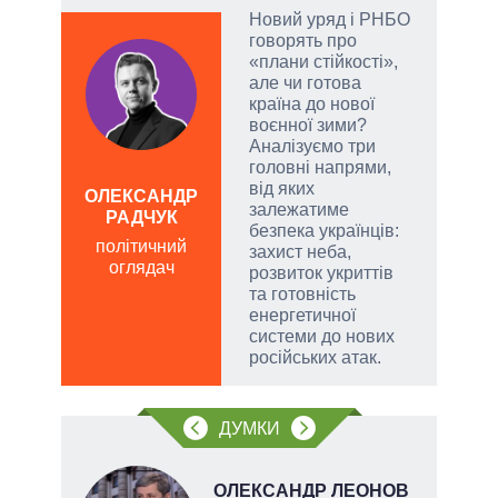
Новий уряд і РНБО
говорять про
«плани стійкості»,
емно
але чи готова
ові
країна до нової
воєнної зими?
їні
Аналізуємо три
головні напрями,
від яких
ОЛЕКСАНДР
Д
залежатиме
РАДЧУК
ПО
безпека українців:
політичний
ві
захист неба,
оглядач
о
розвиток укриттів
та готовність
енергетичної
системи до нових
російських атак.
ДУМКИ
ОЛЕКСАНДР ЛЕОНОВ