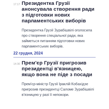
Президентка Грузії
17:17
анонсувала створення ради
з підготовки нових
парламентських виборів
Президентка Грузії Зурабішвілі оголосила
про створення спеціальної ради, яка
займеться питанням підготовки нових
парламентських виборів.
22 грудня, 2024
Прем'єр Грузії пригрозив
14:30
президентці в'язницею,
якщо вона не піде з посади
Прем'єр-міністр Грузії Іраклій Кобахідзе
пригрозив президентці Саломе Зурабішвілі
в’язницею у разі її непокори.