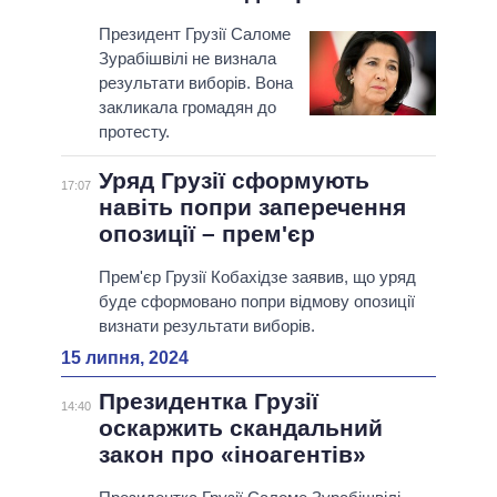
Президент Грузії Саломе
Зурабішвілі не визнала
результати виборів. Вона
закликала громадян до
протесту.
Уряд Грузії сформують
17:07
навіть попри заперечення
опозиції – прем'єр
Прем'єр Грузії Кобахідзе заявив, що уряд
буде сформовано попри відмову опозиції
визнати результати виборів.
15 липня, 2024
Президентка Грузії
14:40
оскаржить скандальний
закон про «іноагентів»