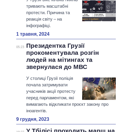
тривають масштабні
протести. Причина та
реакція світу – на
інфографіці.
1 травня, 2024
Президентка Грузії
05:23
прокоментувала розгін
людей на мітингах та
звернулася до МВС
У столиці Грузії поліція
почала затримувати
учасників акції протесту
перед парламентом, які
вимагають відкликати проєкт закону про
іноагентів.
9 грудня, 2023
У Тбілісі проходить марш на