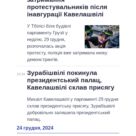
протестувальників після
інавгурації Кавелашвілі
У Тбілісі біля будівлі
парламенту Грузії у
неділю, 29 грудня,
розпочалась акція
протесту, поліція вже затримала низку
демонстрантів.
Зурабішвілі покинула
10:34
президентський палац,
Кавелашвілі склав присягу
Михаїл Кавелашвілі у парламенті 29 грудня
склав президентську присягу, Зурабішвілі
добровільно залишила президентський
палац.
24 грудня, 2024