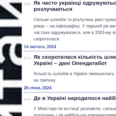
Як часто українці одружуютьс
15:02
розлучаються
Скільки шлюбів та розлучень реєструвал
роках – на інфографіці. У перший рік вел
частіше одружувалися, але в 2023-му к
скоротилася.
14 лютого, 2024
Як скоротилася кількість шлю
12:13
Україні – дані Опендатабот
Кількість шлюбів в Україні зменшилась за
на третину.
26 січня, 2024
Де в Україні народилося найбі
14:24
У Міністерстві юстиції розповіли, скіль
розлучень і де найбільше новонароджен