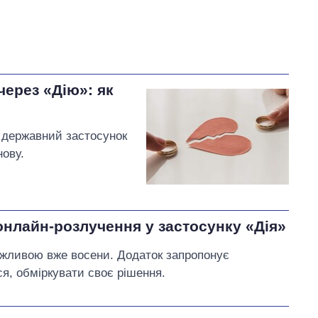
через «Дію»: як
 державний застосунок
нову.
нлайн-розлучення у застосунку «Дія»
ожливою вже восени. Додаток запропонує
ся, обміркувати своє рішення.