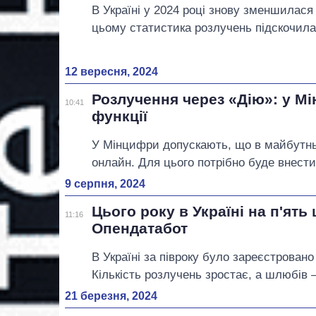
В Україні у 2024 році знову зменшилася 
цьому статистика розлучень підскочила
12 вересня, 2024
Розлучення через «Дію»: у М
10:41
функції
У Мінцифри допускають, що в майбутньо
онлайн. Для цього потрібно буде внести
9 серпня, 2024
Цього року в Україні на п'ят
11:16
Опендатабот
В Україні за півроку було зареєстровано
Кількість розлучень зростає, а шлюбів
21 березня, 2024