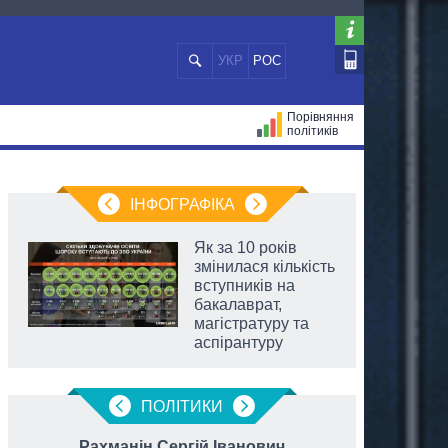
УКР
РОС
Порівняння
політиків
ЦІЙ
МЕРИ МІСТ
ВСІ ПЕРСОНИ
ІНФОГРАФІКА
Як за 10 років
змінилася кількість
вступників на
бакалаврат,
магістратуру та
аспірантуру
ПОЛIТИКИ
Рахманін Сергій Іванович
Герас