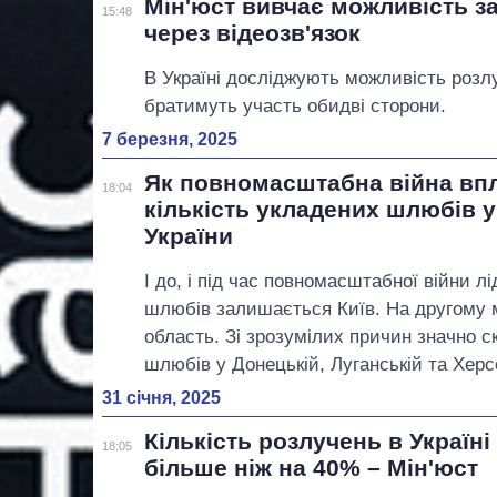
Мін'юст вивчає можливість з
15:48
через відеозв'язок
В Україні досліджують можливість розл
братимуть участь обидві сторони.
7 березня, 2025
Як повномасштабна війна вп
18:04
кількість укладених шлюбів у
України
І до, і під час повномасштабної війни лі
шлюбів залишається Київ. На другому м
область. Зі зрозумілих причин значно с
шлюбів у Донецькій, Луганській та Херс
31 січня, 2025
Кількість розлучень в Україні 
18:05
більше ніж на 40% – Мін'юст