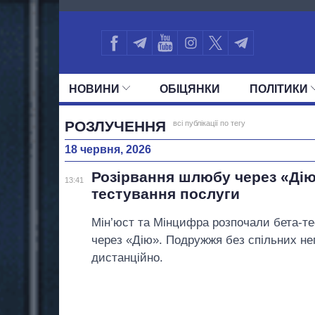
3334
НОВИНИ
ОБIЦЯНКИ
ПОЛIТИКИ
УСІ ПОЛІТИКИ
ПРЕЗИДЕНТ І ОФ
РОЗЛУЧЕННЯ
всі публікації по тегу
18 червня, 2026
Розірвання шлюбу через «Дію»
13:41
тестування послуги
Мін’юст та Мінцифра розпочали бета-т
через «Дію». Подружжя без спільних не
дистанційно.