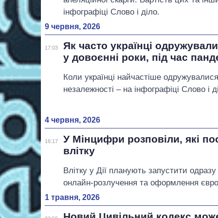
інфографіці Слово і діло.
9 червня, 2026
Як часто українці одружували
17:03
у довоєнні роки, під час панд
Коли українці найчастіше одружувалися
незалежності – на інфографіці Слово і д
4 червня, 2026
У Мінцифри розповіли, які по
16:17
влітку
Влітку у Дії планують запустити одразу
онлайн-розлучення та оформлення євро
1 травня, 2026
Новий Цивільний кодекс мож