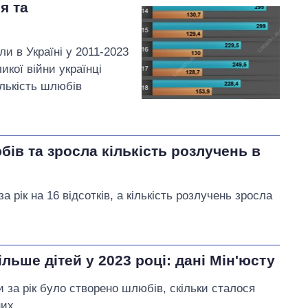
я та
и в Україні у 2011-2023
икої війни українці
ількість шлюбів
бів та зросла кількість розлучень в
 рік на 16 відсотків, а кількість розлучень зросла
льше дітей у 2023 році: дані Мін'юсту
ки за рік було створено шлюбів, скільки сталося
их.