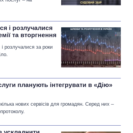
ся і розлучалися
емії та вторгнення
 і розлучалися за роки
іло.
слуги планують інтегрувати в «Дію»
 кілька нових сервісів для громадян. Серед них –
протоколу.
е ускладнити