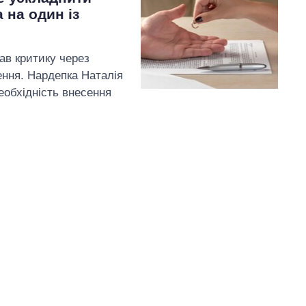
 на один із
ав критику через
ння. Нардепка Наталія
необхідність внесення