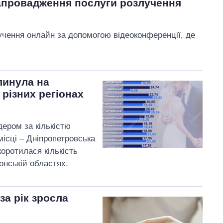
апровадження послуги розлучення
учення онлайн за допомогою відеоконференції, де
линула на
 різних регіонах
дером за кількістю
ісці – Дніпропетровська
коротилася кількість
онській областях.
за рік зросла