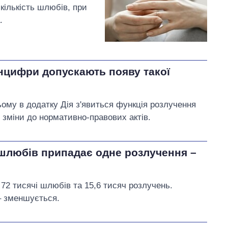
кількість шлюбів, при
.
інцифри допускають появу такої
му в додатку Дія з'явиться функція розлучення
 зміни до нормативно-правових актів.
ь шлюбів припадає одне розлучення –
 72 тисячі шлюбів та 15,6 тисяч розлучень.
 – зменшується.