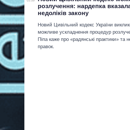
03:59
розлучення: нардепка вказала
недоліків закону
Новий Цивільний кодекс України виклик
можливе ускладнення процедур розлуче
Піпа каже про «радянські практики» та 
правок.