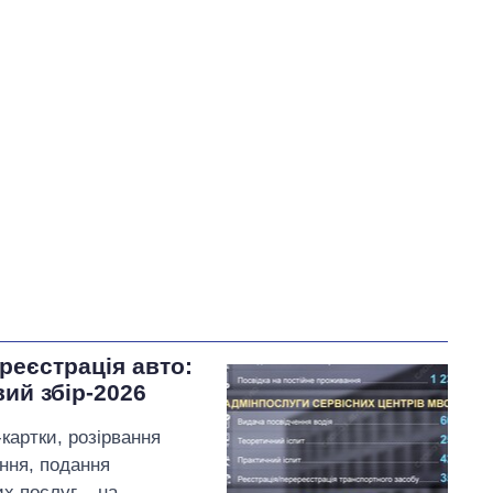
У процесі
59
Виконано
0
0%
Не виконано
13
82
виконано
18
Всього
72
0
Корецький пообіцяв
терміново організувати
зустрічі з представниками
бізнесу
реєстрація авто:
вий збір-2026
картки, розірвання
ння, подання
их послуг – на