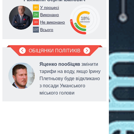
У процесі
80
58
Виконано
24
18%
24
Не виконано
33
виконано
18
Всього
137
ОБІЦЯНКИ ПОЛІТИКІВ
Яценко пообіцяв
змінити
тарифи на воду, якщо Ірину
Плетньову буде відкликано
з посади Уманського
міського голови