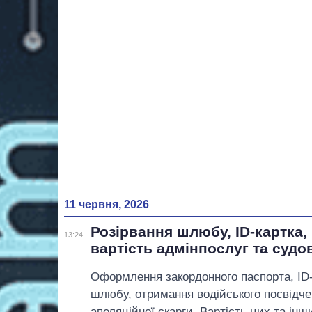
11 червня, 2026
Розірвання шлюбу, ID-картка, 
13:24
вартість адмінпослуг та судо
Оформлення закордонного паспорта, ID-
шлюбу, отримання водійського посвідче
апеляційної скарги. Вартість цих та інш