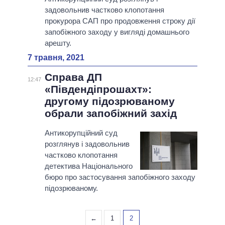
задовольнив частково клопотання
прокурора САП про продовження строку дії
запобіжного заходу у вигляді домашнього
арешту.
7 травня, 2021
Справа ДП
12:47
«Південдіпрошахт»:
другому підозрюваному
обрали запобіжний захід
Антикорупційний суд
розглянув і задовольнив
частково клопотання
детектива Національного
бюро про застосування запобіжного заходу
підозрюваному.
←
1
2