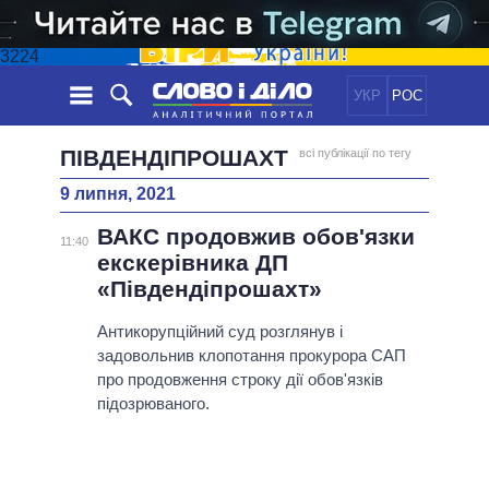
3224
УКР
РОС
НОВИНИ
ПІВДЕНДІПРОШАХТ
всі публікації по тегу
9 липня, 2021
ОБIЦЯНКИ
СТРІЧКА
ПОЛІТИКА
ВАКС продовжив обов'язки
ПОДІЇ
ЕКОНОМІКА
11:40
ПОЛIТИКИ
екскерівника ДП
СТАТТІ
СУСПІЛЬСТВО
«Південдіпрошахт»
ІНФОГРАФІКА
ДУМКИ
СВІТ
УСІ ПОЛІТИКИ
ОГЛЯДИ
Антикорупційний суд розглянув і
ПРЕЗИДЕНТ І ОФІС
ВІДЕО
задовольнив клопотання прокурора САП
ДАЙДЖЕСТИ
ВЕРХОВНА РАДА
про продовження строку дії обов'язків
ПІДТРИМАТИ
КАБІНЕТ МІНІСТРІВ
підозрюваного.
ГОЛОВИ ОБЛАДМІНІСТРАЦІЙ
ПОРІВНЯННЯ ПОЛІТИКІВ
МЕРИ МІСТ