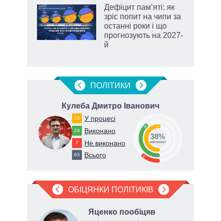
 5
Дефіцит пам’яті: як
вго
зріс попит на чипи за
останні роки і що
прогнозують на 2027-
й
ПОЛIТИКИ
ч
Кулеба Дмитро Іванович
У процесі
32
38
51
Виконано
24
38%
Не виконано
7
виконано
Всього
63
11
ОБІЦЯНКИ ПОЛІТИКІВ
в
Яценко пообіцяв