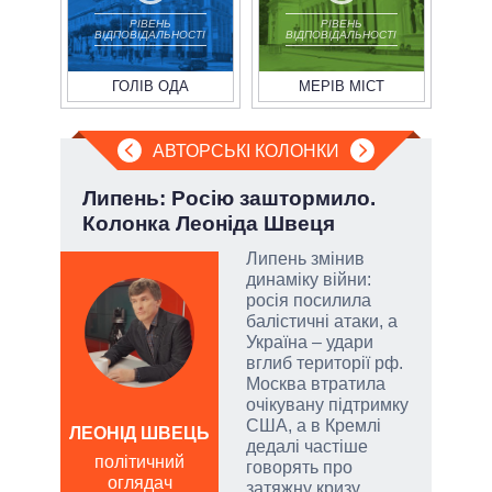
РІВЕНЬ
РІВЕНЬ
ВІДПОВІДАЛЬНОСТІ
ВІДПОВІДАЛЬНОСТІ
ГОЛІВ ОДА
МЕРІВ МІСТ
АВТОРСЬКІ КОЛОНКИ
і
Липень: Росію заштормило.
Зел
ї
Колонка Леоніда Швеця
Кол
Липень змінив
динаміку війни:
у
росія посилила
балістичні атаки, а
сити
Україна – удари
вглиб території рф.
Москва втратила
очікувану підтримку
США, а в Кремлі
ЛЕОНІД ШВЕЦЬ
ЛЕОН
дедалі частіше
політичний
по
говорять про
оглядач
о
затяжну кризу.