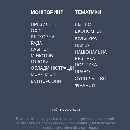
МОНІТОРИНГ
ТЕМАТИКИ
ПРЕЗИДЕНТ І
БІЗНЕС
ОФІС
ЕКОНОМІКА
ВЕРХОВНА
КУЛЬТУРА
РАДА
НАУКА
КАБІНЕТ
НАЦІОНАЛЬНА
МІНІСТРІВ
БЕЗПЕКА
ГОЛОВИ
ПОЛІТИКА
ОБЛАДМІНІСТРАЦІЙ
ПРАВО
МЕРИ МІСТ
СУСПІЛЬСТВО
ВСІ ПЕРСОНИ
ФІНАНСИ
info@slovoidilo.ua
Використання будь-яких матеріалів, розміщених на сайті,
дозволяється при вказуванні посилання (для інтернет-видань
— гіперпосилання) на www.slovoidilo.ua. Посилання