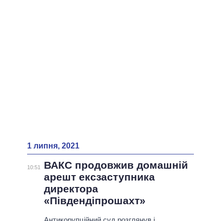
ВСІ ПЕРСОНИ
1 липня, 2021
ВАКС продовжив домашній
10:51
арешт ексзаступника
директора
«Південдіпрошахт»
Антикорупційний суд розглянув і