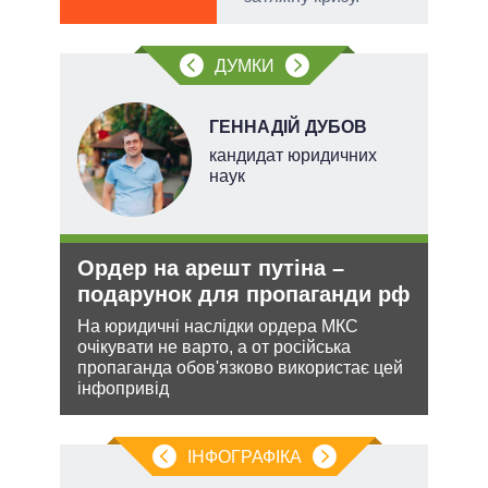
ДУМКИ
ГЕННАДІЙ ДУБОВ
ерт
кандидат юридичних
наук
Ордер на арешт путіна –
Рез
подарунок для пропаганди рф
реж
рек
На юридичні наслідки ордера МКС
очікувати не варто, а от російська
ання
Попр
пропаганда обов'язково використає цей
кому
до ви
інфопривід
це д
ІНФОГРАФІКА