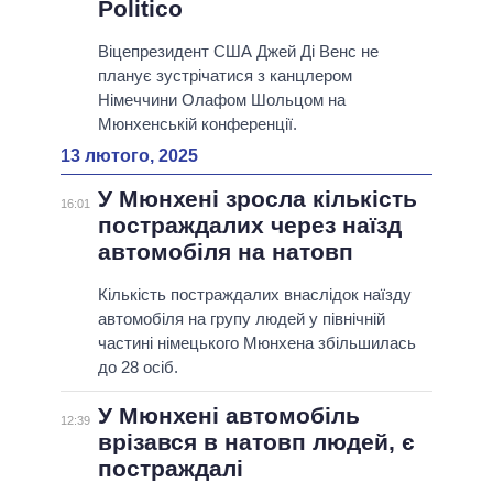
Politico
Віцепрезидент США Джей Ді Венс не
планує зустрічатися з канцлером
Німеччини Олафом Шольцом на
Мюнхенській конференції.
13 лютого, 2025
У Мюнхені зросла кількість
16:01
постраждалих через наїзд
автомобіля на натовп
Кількість постраждалих внаслідок наїзду
автомобіля на групу людей у ​​північній
частині німецького Мюнхена збільшилась
до 28 осіб.
У Мюнхені автомобіль
12:39
врізався в натовп людей, є
постраждалі