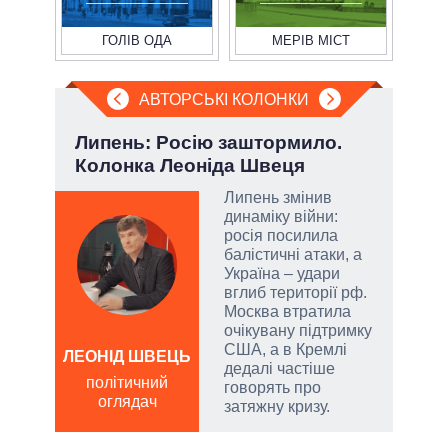
ГОЛІВ ОДА
МЕРІВ МІСТ
АВТОРСЬКІ КОЛОНКИ
і
Липень: Росію заштормило.
Ево
ї
Колонка Леоніда Швеця
пер
Дра
Липень змінив
динаміку війни:
у
росія посилила
балістичні атаки, а
сити
Україна – удари
вглиб території рф.
Москва втратила
очікувану підтримку
США, а в Кремлі
ЛЕОНІД ШВЕЦЬ
дедалі частіше
Д
політичний
говорять про
ПО
оглядач
затяжну кризу.
ві
о