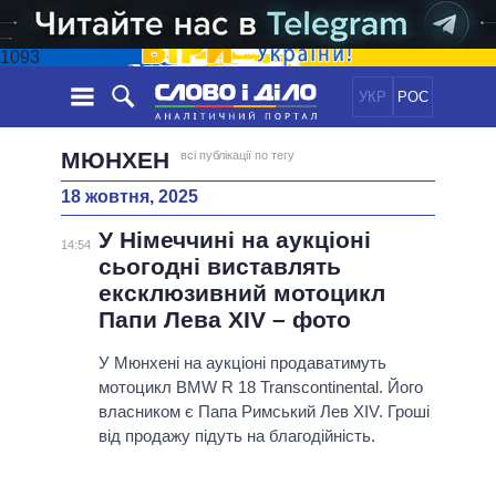
1093
УКР
РОС
НОВИНИ
МЮНХЕН
всі публікації по тегу
18 жовтня, 2025
ОБIЦЯНКИ
СТРІЧКА
ПОЛІТИКА
У Німеччині на аукціоні
ПОДІЇ
ЕКОНОМІКА
14:54
ПОЛIТИКИ
сьогодні виставлять
СТАТТІ
СУСПІЛЬСТВО
ексклюзивний мотоцикл
ІНФОГРАФІКА
ДУМКИ
СВІТ
УСІ ПОЛІТИКИ
Папи Лева XIV – фото
ОГЛЯДИ
ПРЕЗИДЕНТ І ОФІС
ВІДЕО
У Мюнхені на аукціоні продаватимуть
ДАЙДЖЕСТИ
ВЕРХОВНА РАДА
мотоцикл BMW R 18 Transcontinental. Його
ПІДТРИМАТИ
КАБІНЕТ МІНІСТРІВ
власником є ​​Папа Римський Лев XIV. Гроші
ГОЛОВИ ОБЛАДМІНІСТРАЦІЙ
від продажу підуть на благодійність.
ПОРІВНЯННЯ ПОЛІТИКІВ
МЕРИ МІСТ