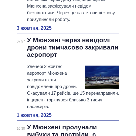
Мюнхена зафіксували невідомі
безпілотники. Через це на летовищі знову
призупиняли роботу.
3 жовтня, 2025
У Мюнхені через невідомі
07:57
дрони тимчасово закривали
аеропорт
Увечері 2 жовтня
аеропорт Мюнхена
закрили після
повідомлень про дрони.
Скасували 17 рейсів, ще 15 перенаправили,
інцидент торкнувся близько 3 тисяч
пасажирів.
1 жовтня, 2025
У Мюнхені пролунали
10:30
вибухи та постріли, є