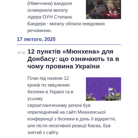
(Німеччина) вандали
осквернили могилу
лідера ОУН Степана
Бандери - могилу облили невідомою
речовиною.
17 лютого, 2020
12 пунктів «Мюнхена» для
18:30
Донбасу: що означають та в
чому провина України
План під назвою 12
кроків по зміцненню
безпеки в Україні та в
усьому
євроатлантичному регіоні був
оприлюднений на сайті Мюнхенської
конференції з безпеки в день її відкриття,
але після негативної реакції Києва, був
знятий з сайту.