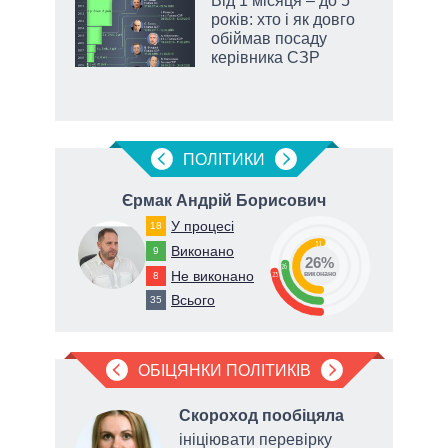
Від 1 місяця – до 5
ть
років: хто і як довго
обіймав посаду
керівника СЗР
ПОЛIТИКИ
ч
Єрмак Андрій Борисович
У процесі
18
51
Виконано
9
26%
26
Не виконано
8
23
виконано
Всього
35
ОБІЦЯНКИ ПОЛІТИКІВ
ив
,
Скороход пообіцяла
м
ініціювати перевірку