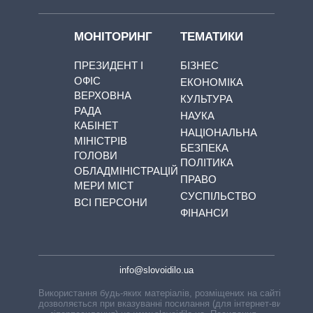
МОНІТОРИНГ
ТЕМАТИКИ
ПРЕЗИДЕНТ І
БІЗНЕС
ОФІС
ЕКОНОМІКА
ВЕРХОВНА
КУЛЬТУРА
РАДА
НАУКА
КАБІНЕТ
НАЦІОНАЛЬНА
МІНІСТРІВ
БЕЗПЕКА
ГОЛОВИ
ПОЛІТИКА
ОБЛАДМІНІСТРАЦІЙ
ПРАВО
МЕРИ МІСТ
СУСПІЛЬСТВО
ВСІ ПЕРСОНИ
ФІНАНСИ
info@slovoidilo.ua
Використання будь-яких матеріалів, розміщених на сайті,
дозволяється при вказуванні посилання (для інтернет-видань