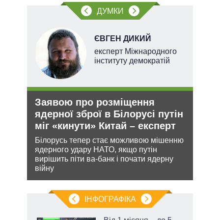
ДУМКИ
НОВ
ЄВГЕН ДИКИЙ
експерт Міжнародного
інституту демократій
Заявою про розміщення
Орд
ядерної зброї в Білорусі путін
под
міг «кинути» Китай – експерт
На ю
очіку
кова
Білорусь тепер стає можливою мішенню
проп
ру –
ядерного удару НАТО, якщо путін
інфо
вирішить піти ва-банк і почати ядерну
війну
ІНФОГРАФІКА