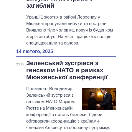
загиблий
Уранці 1 жовтня в районі Лерхенау у
Мюнхені пролунали вибухи та постріли.
Виявлено тіло чоловіка, поруч із будинком
згорів автобус. На місці працюють поліція,
спецпідрозділи та сапери.
14 лютого, 2025
Зеленський зустрівся з
23:12
генсеком НАТО в рамках
Мюнхенської конференції
Президент Володимир
Зеленський зустрівся з
генсеком НАТО Марком
Рютте на Мюнхенській
конференції з питань безпеки. Лідери
обговорили координацію з країнами-
членами Альянсу та оборонну підтримку.