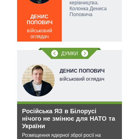
керівництва.
Колонка Дениса
ЛЕОН
Поповича
ДЕНИС
по
ПОПОВИЧ
о
військовий
оглядач
ДУМКИ
ДЕНИС ПОПОВИЧ
ого
військовий оглядач
ій
Російська ЯЗ в Білорусі
Орд
утін
нічого не змінює для НАТО та
под
рт
України
На ю
очіку
шенню
Розміщення ядерної зброї росії на