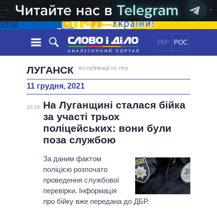
3618
УКР
РОС
НОВИНИ
ЛУГАНСК
всі публікації по тегу
11 грудня, 2021
ОБIЦЯНКИ
СТРІЧКА
ПОЛІТИКА
На Луганщині сталася бійка
ПОДІЇ
ЕКОНОМІКА
15:19
ПОЛIТИКИ
за участі трьох
СТАТТІ
СУСПІЛЬСТВО
поліцейських: вони були
ІНФОГРАФІКА
ДУМКИ
СВІТ
УСІ ПОЛІТИКИ
поза службою
ОГЛЯДИ
ПРЕЗИДЕНТ І ОФІС
ВІДЕО
За даним фактом
ДАЙДЖЕСТИ
ВЕРХОВНА РАДА
поліцією розпочато
ПІДТРИМАТИ
КАБІНЕТ МІНІСТРІВ
проведення службової
ГОЛОВИ ОБЛАДМІНІСТРАЦІЙ
перевірки. Інформація
ПОРІВНЯННЯ ПОЛІТИКІВ
про бійку вже передана до ДБР.
МЕРИ МІСТ