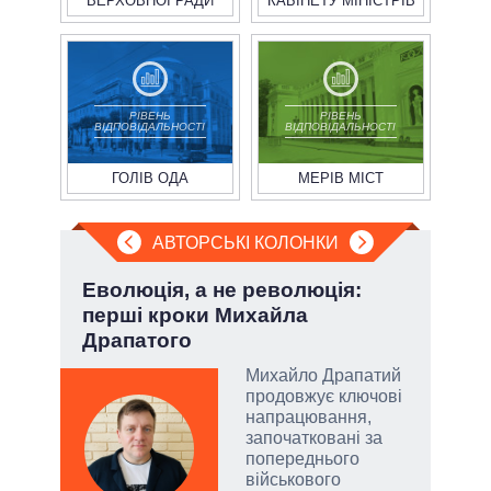
ВЕРХОВНОЇ РАДИ
КАБІНЕТУ МІНІСТРІВ
РІВЕНЬ
РІВЕНЬ
ВІДПОВІДАЛЬНОСТІ
ВІДПОВІДАЛЬНОСТІ
ГОЛІВ ОДА
МЕРІВ МІСТ
АВТОРСЬКІ КОЛОНКИ
»:
Еволюція, а не революція:
Лип
перші кроки Михайла
Кол
Драпатого
Михайло Драпатий
емно
продовжує ключові
ові
напрацювання,
започатковані за
їні
попереднього
військового