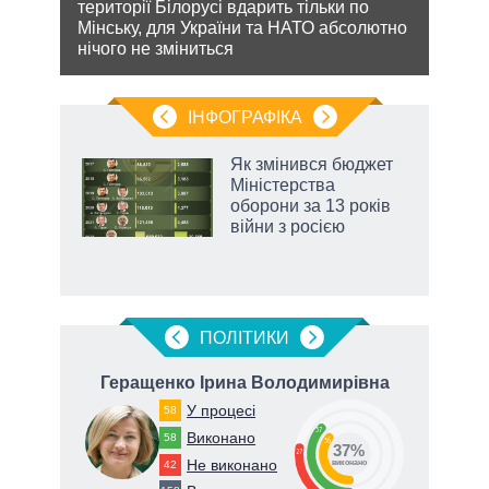
проп
території Білорусі вдарить тільки по
інфо
ну
Мінську, для України та НАТО абсолютно
нічого не зміниться
ІНФОГРАФІКА
и на
Як змінився бюджет
Міністерства
а
оборони за 13 років
війни з росією
ПОЛIТИКИ
вич
Геращенко Ірина Володимирівна
Вл
У процесі
58
37
Виконано
58
36
37%
27
Не виконано
42
виконано