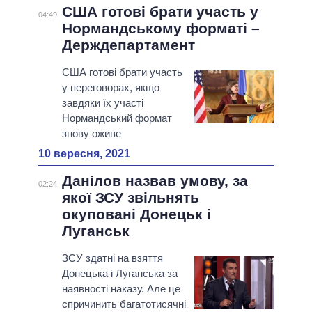
США готові брати участь у
04:49
Нормандському форматі –
Держдепартамент
США готові брати участь
у переговорах, якщо
завдяки їх участі
Нормандський формат
знову оживе
10 вересня, 2021
Данілов назвав умову, за
02:24
якої ЗСУ звільнять
окуповані Донецьк і
Луганськ
ЗСУ здатні на взяття
Донецька і Луганська за
наявності наказу. Але це
спричинить багатотисячні