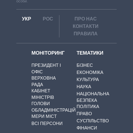
особи.
УКР
РОС
ПРО НАС
КОНТАКТИ
ПРАВИЛА
МОНІТОРИНГ
ТЕМАТИКИ
ПРЕЗИДЕНТ І
БІЗНЕС
ОФІС
ЕКОНОМІКА
ВЕРХОВНА
КУЛЬТУРА
РАДА
НАУКА
КАБІНЕТ
НАЦІОНАЛЬНА
МІНІСТРІВ
БЕЗПЕКА
ГОЛОВИ
ПОЛІТИКА
ОБЛАДМІНІСТРАЦІЙ
ПРАВО
МЕРИ МІСТ
СУСПІЛЬСТВО
ВСІ ПЕРСОНИ
ФІНАНСИ