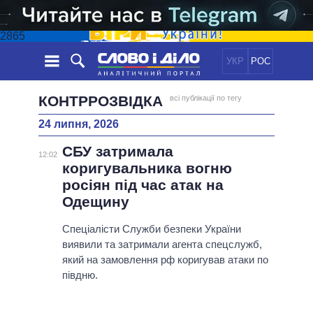
2865
УКР
РОС
НОВИНИ
КОНТРРОЗВІДКА
всі публікації по тегу
24 липня, 2026
ОБIЦЯНКИ
СТРІЧКА
ПОЛІТИКА
СБУ затримала
ПОДІЇ
ЕКОНОМІКА
12:02
ПОЛIТИКИ
коригувальника вогню
СТАТТІ
СУСПІЛЬСТВО
росіян під час атак на
ІНФОГРАФІКА
ДУМКИ
СВІТ
УСІ ПОЛІТИКИ
Одещину
ОГЛЯДИ
ПРЕЗИДЕНТ І ОФІС
ВІДЕО
Спеціалісти Служби безпеки України
ДАЙДЖЕСТИ
ВЕРХОВНА РАДА
виявили та затримали агента спецслужб,
ПІДТРИМАТИ
КАБІНЕТ МІНІСТРІВ
який на замовлення рф коригував атаки по
ГОЛОВИ ОБЛАДМІНІСТРАЦІЙ
півдню.
ПОРІВНЯННЯ ПОЛІТИКІВ
МЕРИ МІСТ