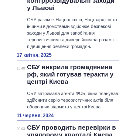
контррозвідувальні заходи
у Львові
СБУ разом із Нацполіцією, Нацгвардією та
іншими відомствами здійснює безпекові
заходи у Львові для запобігання
терористичним та диверсійним загрозам і
підвищення безпеки громадян.
17 квітня, 2025
СБУ викрила громадянина
15:40
рф, який готував теракти у
центрі Києва
СБУ затримала агента ФСБ, який планував
здійснити серію терористичних актів біля
оборонних відомств у центрі Києва.
11 червня, 2024
СБУ проводить перевірки в
09:03
урядовому кварталі Києва