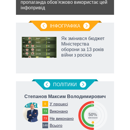
пропаганда обов'язково використає цей
же
до ви
інфопривід
це д
ІНФОГРАФІКА
Як змінився бюджет
 за
Міністерства
асть
оборони за 13 років
війни з росією
ПОЛIТИКИ
ич
Степанов Максим Володимирович
50
У процесі
0
50
Виконано
73
50%
Не виконано
73
виконано
0
Всього
146