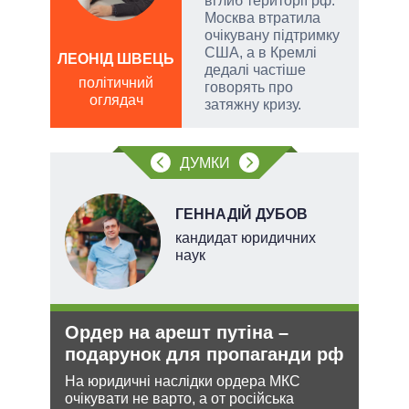
вглиб території рф.
Москва втратила
очікувану підтримку
США, а в Кремлі
а
ЛЕОНІД ШВЕЦЬ
ОЛ
дедалі частіше
Р
політичний
говорять про
оглядач
по
затяжну кризу.
о
ДУМКИ
ГЕННАДІЙ ДУБОВ
кандидат юридичних
наук
Ордер на арешт путіна –
Рез
подарунок для пропаганди рф
реж
рек
На юридичні наслідки ордера МКС
очікувати не варто, а от російська
и з
Попр