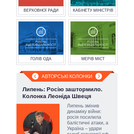
ВЕРХОВНОЇ РАДИ
КАБІНЕТУ МІНІСТРІВ
РІВЕНЬ
РІВЕНЬ
ВІДПОВІДАЛЬНОСТІ
ВІДПОВІДАЛЬНОСТІ
ГОЛІВ ОДА
МЕРІВ МІСТ
АВТОРСЬКІ КОЛОНКИ
Липень: Росію заштормило.
П'я
Колонка Леоніда Швеця
Укр
Липень змінив
динаміку війни:
атий
росія посилила
чові
балістичні атаки, а
,
Україна – удари
за