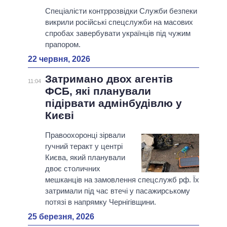
Спеціалісти контррозвідки Служби безпеки
викрили російські спецслужби на масових
спробах завербувати українців під чужим
прапором.
22 червня, 2026
Затримано двох агентів
11:04
ФСБ, які планували
підірвати адмінбудівлю у
Києві
Правоохоронці зірвали
гучний теракт у центрі
Києва, який планували
двоє столичних
мешканців на замовлення спецслужб рф. Їх
затримали під час втечі у пасажирському
потязі в напрямку Чернігівщини.
25 березня, 2026