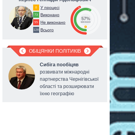
У процесі
0
43
57
Виконано
73
57%
Не виконано
55
виконано
0
Всього
128
ОБІЦЯНКИ ПОЛІТИКІВ
Сибіга пообіцяв
розвивати міжнародні
партнерства Чернігівської
області та розширювати
їхню географію