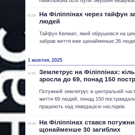
півмільйона осіб були змушені евакуюв
На Філіппінах через тайфун з
02:58
людей
Тайфун Келмагі, який обрушився на цент
забрав життя вже щонайменше 26 люде
1 жовтня, 2025
Землетрус на Філіппінах: кіль
11:55
зросла до 69, понад 150 пос
Потужний землетрус в центральній част
життя 69 людей, понад 150 постраждал
працюють над ліквідацією наслідків.
На Філіппінах стався потужни
06:49
щонайменше 30 загиблих