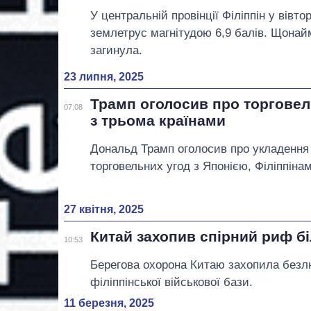
У центральній провінції Філіппін у вівто
землетрус магнітудою 6,9 балів. Щона
загинула.
23 липня, 2025
Трамп оголосив про торгове
07:08
з трьома країнами
Дональд Трамп оголосив про укладенн
торговельних угод з Японією, Філіппінам
27 квітня, 2025
Китай захопив спірний риф бі
10:53
Берегова охорона Китаю захопила безлю
філіппінської військової бази.
11 березня, 2025