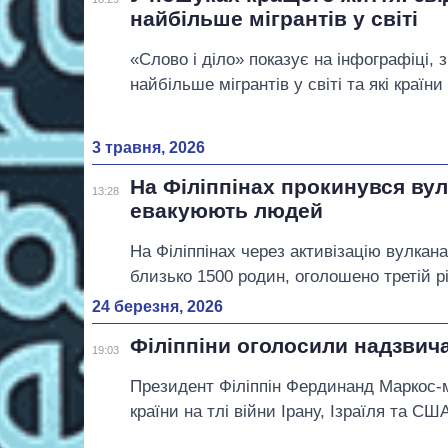
найбільше мігрантів у світі
«Слово і діло» показує на інфографіці, 
найбільше мігрантів у світі та які країн
3 травня, 2026
На Філіппінах прокинувся вул
13:28
евакуюють людей
На Філіппінах через активізацію вулка
близько 1500 родин, оголошено третій р
24 березня, 2026
Філіппіни оголосили надзвича
19:03
Президент Філіппін Фердинанд Маркос-
країни на тлі війни Ірану, Ізраїля та СШ