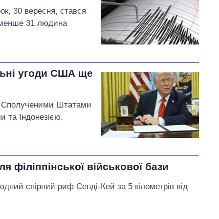
рок, 30 вересня, стався
йменше 31 людина
льні угоди США ще
я Сполученими Штатами
и та Індонезією.
ля філіппінської військової бази
дний спірний риф Сенді-Кей за 5 кілометрів від