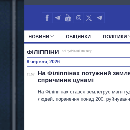
782
НОВИНИ
ОБIЦЯНКИ
ПОЛIТИКИ
УСІ ПОЛІТИКИ
ПРЕЗИДЕНТ І ОФ
ФІЛІППІНИ
всі публікації по тегу
8 червня, 2026
На Філіппінах потужний земл
13:57
спричинив цунамі
На Філіппінах стався землетрус магніт
людей, поранення понад 200, руйнування