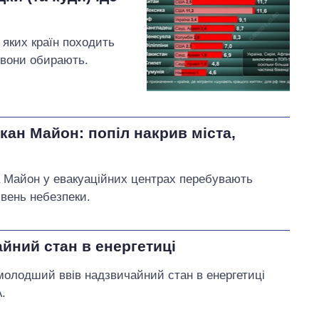
з яких країн походить
и вони обирають.
кан Майон: попіл накрив міста,
на Майон у евакуаційних центрах перебувають
івень небезпеки.
йний стан в енергетиці
молодший ввів надзвичайний стан в енергетиці
А.