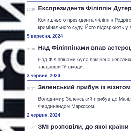
Експрезидента Філіппін Дуте
10:26
Колишнього президента Філіппін Родріг
кримінального суду. Його підозрюють у
5 вересня, 2024
Над Філіппінами впав астерої
08:49
Над Філіппінами було помічено невелики
завдавши їй шкоди.
3 червня, 2024
Зеленський прибув із візитом
06:27
Володимир Зеленський прибув до Маніли
Фердинандом Маркосом.
2 червня, 2024
ЗМІ розповіли, до якої країни
19:27