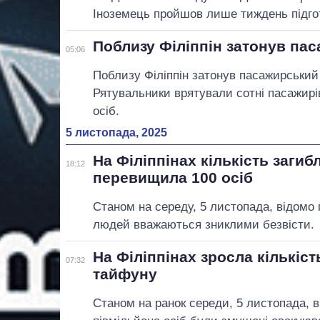
Іноземець пройшов лише тиждень підгото
Поблизу Філіппін затонув па
05:06
Поблизу Філіппін затонув пасажирський
Рятувальники врятували сотні пасажир
осіб.
5 листопада, 2025
На Філіппінах кількість заги
18:12
перевищила 100 осіб
Станом на середу, 5 листопада, відомо
людей вважаються зниклими безвісти.
На Філіппінах зросла кількіс
07:32
тайфуну
Станом на ранок середи, 5 листопада, 