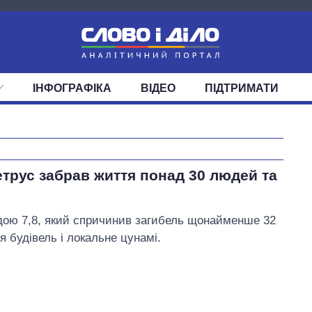
ІНФОГРАФІКА
ВІДЕО
ПІДТРИМАТИ
ІС
СТРІЧКА
ВЕРХОВНА РАДА
ПОДІЇ
СТАТТІ
КАБІНЕТ МІНІСТРІВ
ДУМКИ
ОГЛЯДИ
ГОЛОВИ ОБЛАДМІНІСТРА
ДАЙДЖЕСТИ
ПОЛІТИКА
ДЕПУТАТИ
ЕКОНОМІКА
КОМІТЕТИ
СУСПІЛЬСТВО
ФРАКЦІЇ
ОКРУГИ
СВІТ
Вісім масованих
етрус забрав життя понад 30 людей та
ударів по Україні
за літо: Київ та
область стали
удою 7,8, який спричинив загибель щонайменше 32
головною ціллю
 будівель і локальне цунамі.
рф
Порошенко Петро Олексійович