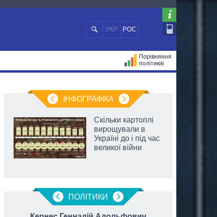
УКР
РОС
Порівняння
політиків
ЦІЙ
МЕРИ МІСТ
ВСІ ПЕРСОНИ
ІНФОГРАФІКА
Скільки картоплі
вирощували в
Україні до і під час
великої війни
ПОЛIТИКИ
Кернес Геннадій Адольфович
Яцен