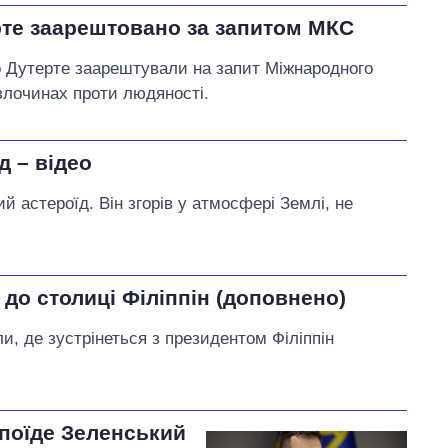
рте заарештовано за запитом МКС
о Дутерте заарештували на запит Міжнародного
 злочинах проти людяності.
д – відео
й астероїд. Він згорів у атмосфері Землі, не
 до столиці Філіппін (доповнено)
, де зустрінеться з президентом Філіппін
 поїде Зеленський