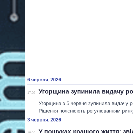
6 червня, 2026
Угорщина зупинила видачу ро
17:02
Угорщина з 5 червня зупинила видачу роб
Рішення пояснюють регулюванням ринку
3 червня, 2026
У пошуках кращого життя: звід
18:29