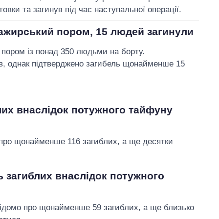
вки та загинув під час наступальної операції.
сажирський пором, 15 людей загинули
 пором із понад 350 людьми на борту.
ів, однак підтверджено загибель щонайменше 15
блих внаслідок потужного тайфуну
 про щонайменше 116 загиблих, а ще десятки
ть загиблих внаслідок потужного
відомо про щонайменше 59 загиблих, а ще близько