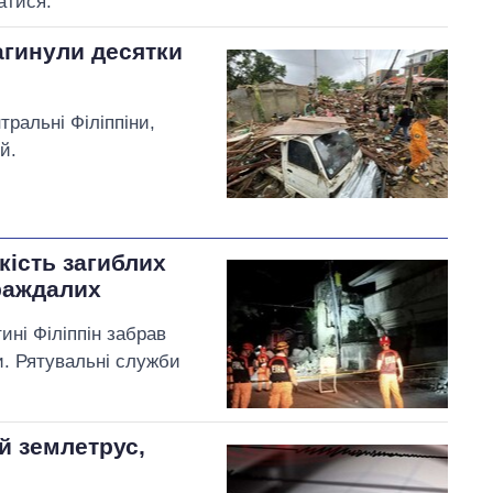
атися.
агинули десятки
ральні Філіппіни,
й.
кість загиблих
траждалих
ині Філіппін забрав
и. Рятувальні служби
й землетрус,