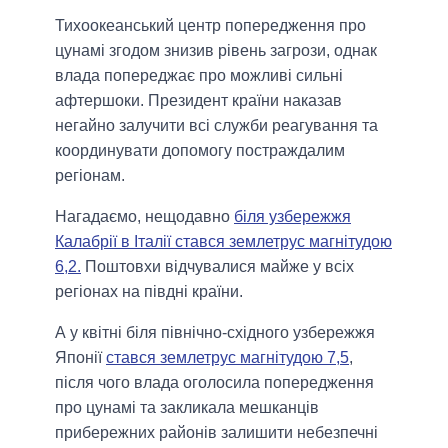
Тихоокеанський центр попередження про
цунамі згодом знизив рівень загрози, однак
влада попереджає про можливі сильні
афтершоки. Президент країни наказав
негайно залучити всі служби реагування та
координувати допомогу постраждалим
регіонам.
Нагадаємо, нещодавно
біля узбережжя
Калабрії в Італії стався землетрус магнітудою
6,2.
Поштовхи відчувалися майже у всіх
регіонах на півдні країни.
А у квітні біля північно-східного узбережжя
Японії
стався землетрус магнітудою 7,5
,
після чого влада оголосила попередження
про цунамі та закликала мешканців
прибережних районів залишити небезпечні