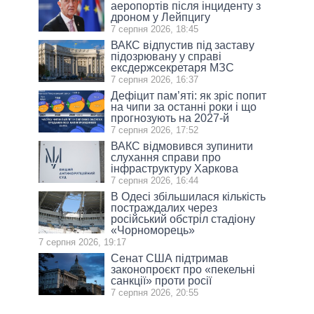
аеропортів після інциденту з
дроном у Лейпцигу
7 серпня 2026, 18:45
ВАКС відпустив під заставу
підозрювану у справі
ексдержсекретаря МЗС
7 серпня 2026, 16:37
Дефіцит пам’яті: як зріс попит
на чипи за останні роки і що
прогнозують на 2027-й
7 серпня 2026, 17:52
ВАКС відмовився зупинити
слухання справи про
інфраструктуру Харкова
7 серпня 2026, 16:44
В Одесі збільшилася кількість
постраждалих через
російський обстріл стадіону
«Чорноморець»
7 серпня 2026, 19:17
Сенат США підтримав
законопроєкт про «пекельні
санкції» проти росії
7 серпня 2026, 20:55