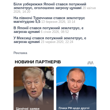
Біля узбережжя Японії стався потужний
землетрус, оголошено загрозу цунамі
20 квітня
2026, 14:20
На півночі Туреччини стався землетрус
магнітудою 5,5
13 березня 2026, 10:14
В Японії стався потужний землетрус, є
загроза цунамі
6 січня 2026, 08:52
У Мексиці стався потужний землетрус, є
загроза цунамі
23 червня 2020, 22:24