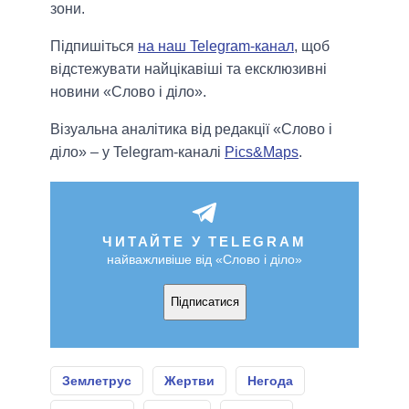
зони.
Підпишіться
на наш Telegram-канал
, щоб
відстежувати найцікавіші та ексклюзивні
новини «Слово і діло».
Візуальна аналітика від редакції «Слово і
діло» – у Telegram-каналі
Pics&Maps
.
ЧИТАЙТЕ У TELEGRAM
найважливіше від «Слово і діло»
Підписатися
Землетрус
Жертви
Негода