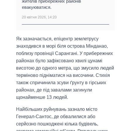
жителів прибережних районів
евакуюватися.
20 квітня 2026, 14:20
Як зазначається, епіцентр землетрусу
знаходився в морі біля острова Мінданао,
поблизу провінції Сарангані. У прибережних
районах було зафіксовано хвилі цунамі
висотою до одного метра, що змусило людей
терміново підніматися на височини. Стихія
також спричинила зсуви ґрунту в гірських
районах, де під завалами загинули
щонайменше 13 людей.
Найбільших руйнувань зазнало місто
Генерал-Сантос, де обвалилися або
серйозно пошкоджені кілька будівель,