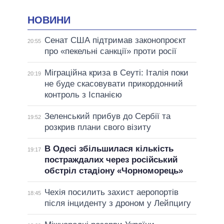
НОВИНИ
Сенат США підтримав законопроєкт
20:55
про «пекельні санкції» проти росії
Міграційна криза в Сеуті: Італія поки
20:19
не буде скасовувати прикордонний
контроль з Іспанією
Зеленський прибув до Сербії та
19:52
розкрив плани свого візиту
В Одесі збільшилася кількість
19:17
постраждалих через російський
обстріл стадіону «Чорноморець»
Чехія посилить захист аеропортів
18:45
після інциденту з дроном у Лейпцигу