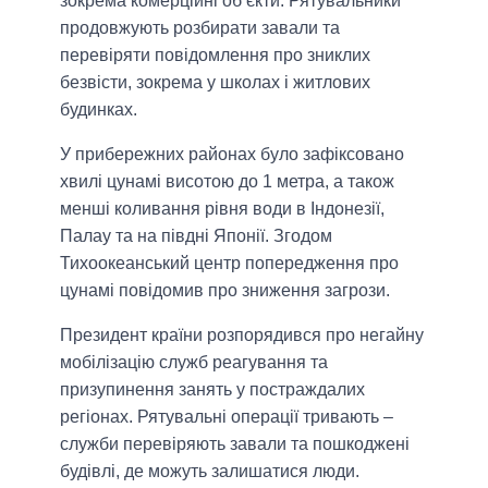
зокрема комерційні об’єкти. Рятувальники
продовжують розбирати завали та
перевіряти повідомлення про зниклих
безвісти, зокрема у школах і житлових
будинках.
У прибережних районах було зафіксовано
хвилі цунамі висотою до 1 метра, а також
менші коливання рівня води в Індонезії,
Палау та на півдні Японії. Згодом
Тихоокеанський центр попередження про
цунамі повідомив про зниження загрози.
Президент країни розпорядився про негайну
мобілізацію служб реагування та
призупинення занять у постраждалих
регіонах. Рятувальні операції тривають –
служби перевіряють завали та пошкоджені
будівлі, де можуть залишатися люди.