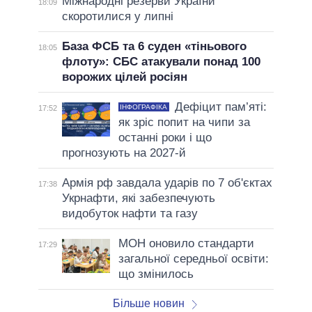
Міжнародні резерви України
18:09
скоротилися у липні
База ФСБ та 6 суден «тіньового
18:05
флоту»: СБС атакували понад 100
ворожих цілей росіян
Дефіцит пам’яті:
ІНФОГРАФІКА
17:52
як зріс попит на чипи за
останні роки і що
прогнозують на 2027-й
Армія рф завдала ударів по 7 об'єктах
17:38
Укрнафти, які забезпечують
видобуток нафти та газу
МОН оновило стандарти
17:29
загальної середньої освіти:
що змінилось
Більше новин