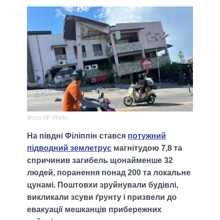
Фото AP Photo
На півдні Філіппін стався
потужний
підводний землетрус
магнітудою 7,8 та
спричинив загибель щонайменше 32
людей, поранення понад 200 та локальне
цунамі. Поштовхи зруйнували будівлі,
викликали зсуви ґрунту і призвели до
евакуації мешканців прибережних