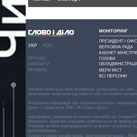
МОНІТОРИНГ
ПРЕЗИДЕНТ І ОФІС
УКР
РОС
ВЕРХОВНА РАДА
КАБІНЕТ МІНІСТРІ
ПРО НАС
ГОЛОВИ
ОБЛАДМІНІСТРАЦІ
КОНТАКТИ
ПРАВИЛА
МЕРИ МІСТ
ВСІ ПЕРСОНИ
Використання будь-яких матеріалів, розміщених на сайті,
обов’язкове незалежно від повного або часткового викори
Аналітична інформація про обіцянки політиків і чиновників
Діло» і є власністю ТОВ «ІА Слово і Діло».
Інфографіки, розміщені на порталі slovoidilo.ua, створен
Матеріали, відмічені значками, публікуються на правах р
Редакція не несе відповідальності за факти та оціночні 
рекламодавець.
Cуб'єкт у сфері онлайн-медіа. Ідентифікатор медіа – R40