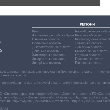
РЕГІОНИ
Київ
Івано-Франківська обл
Автономна республіка Крим
Київська область
Вінницька область
Кіровоградська област
В
Волинська область
Луганська область
Дніпропетровська область
Львівська область
Донецька область
Миколаївська область
Й
Житомирська область
Одеська область
Закарпатська область
Полтавська область
Запорізька область
Рівненська область
 дозволяється при вказуванні посилання (для інтернет-видань — гіперпоси
стання матеріалів.
, що розміщені на порталі slovoidilo.ua, а також інформація про стан вик
і ГО «Система народного контролю Слово і Діло» і є власністю ГО «Систе
еклами: «Промо», «Новини компаній», «Позиція», «Партнерський матеріал
судження, оприлюднені у рекламних матеріалах. Згідно з українським зак
-05063