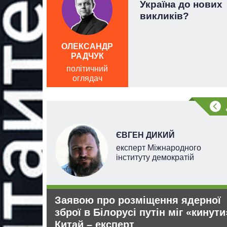
еоніда
Україна до нових
викликів?
ОЛЕКСАНДР
РАДЧУК
політичний
оглядач
ЄВГЕН ДИКИЙ
 наук
експерт Міжнародного
інституту демократій
Заявою про розміщення ядерної
 рф
зброї в Білорусі путін міг «кинути
Китай – експерт