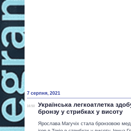
7 серпня, 2021
Українська легкоатлетка здоб
16:50
бронзу у стрибках у висоту
Ярослава Магучіх стала бронзовою мед
ігор в Токіо в стрибках у висоту. Ірина 