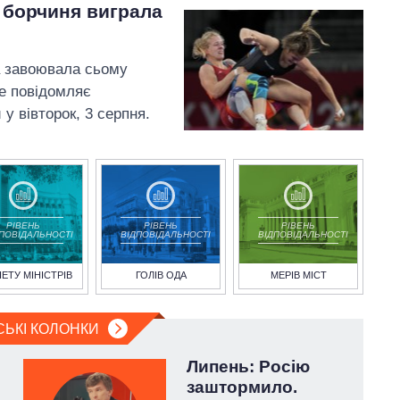
а борчиня виграла
а завоювала сьому
це повідомляє
у вівторок, 3 серпня.
РІВЕНЬ
РІВЕНЬ
РІВЕНЬ
ДПОВІДАЛЬНОСТІ
ВІДПОВІДАЛЬНОСТІ
ВІДПОВІДАЛЬНОСТІ
НЕТУ МІНІСТРІВ
ГОЛІВ ОДА
МЕРІВ МІСТ
СЬКІ КОЛОНКИ
Липень: Росію
заштормило.