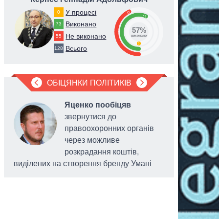
У процесі
0
43
57
Виконано
73
57%
Не виконано
55
виконано
0
Всього
128
ОБІЦЯНКИ ПОЛІТИКІВ
Яценко пообіцяв
звернутися до
правоохоронних органів
через можливе
розкрадання коштів,
виділених на створення бренду Умані