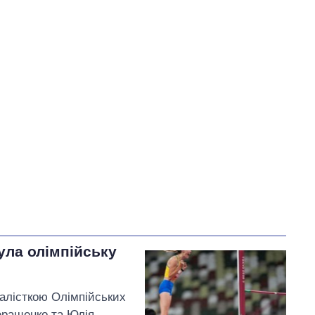
50
У процесі
0
50
Виконано
73
50%
Не виконано
73
виконано
0
Всього
146
Зеленський запевнив
,
що найближчим часом
уряд запровадить
портфельні гарантії для
підтримки аграріїв
ула олімпійську
алісткою Олімпійських
Геращенко та Юлія