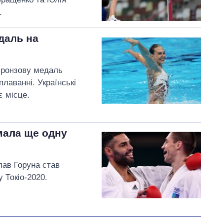
.
даль на
 бронзову медаль
лаванні. Українські
є місце.
мала ще одну
лав Горуна став
 Токіо-2020.