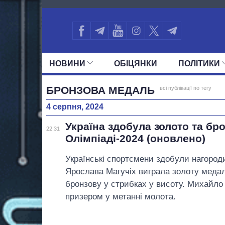
3502
НОВИНИ
ОБIЦЯНКИ
ПОЛIТИКИ
УСІ ПОЛІТИКИ
ПРЕЗИДЕНТ І ОФ
БРОНЗОВА МЕДАЛЬ
всі публікації по тегу
4 серпня, 2024
Україна здобула золото та бр
22:31
Олімпіаді-2024 (оновлено)
Українські спортсмени здобули нагороди
Ярослава Магучіх виграла золоту медал
бронзову у стрибках у висоту. Михайло
призером у метанні молота.