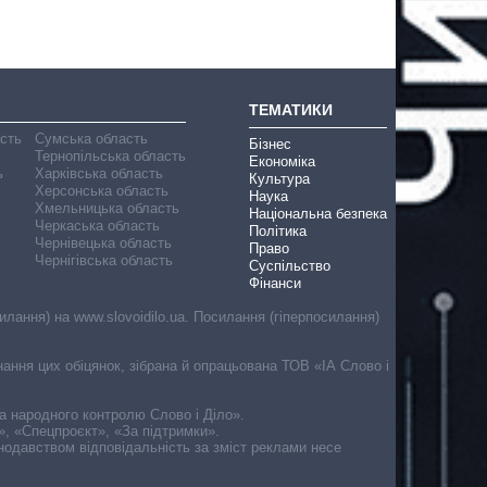
ТЕМАТИКИ
асть
Сумська область
Бізнес
Тернопільська область
Економіка
ь
Харківська область
Культура
Херсонська область
Наука
Хмельницька область
Національна безпека
Черкаська область
Політика
Чернівецька область
Право
Чернігівська область
Суспільство
Фінанси
лання) на www.slovoidilo.ua. Посилання (гіперпосилання)
онання цих обіцянок, зібрана й опрацьована ТОВ «ІА Слово і
ма народного контролю Слово і Діло».
», «Спецпроєкт», «За підтримки».
онодавством відповідальність за зміст реклами несе