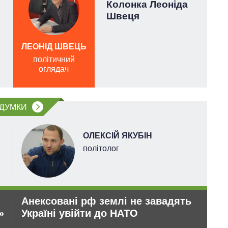
Колонка Леоніда
Швеця
ЛЕОНІД ШВЕЦЬ
політичний
оглядач
війс
ДУМКИ
ОЛЕКСІЙ ЯКУБІН
політолог
Анексовані рф землі не завадять
Ре
»
Україні увійти до НАТО
– 