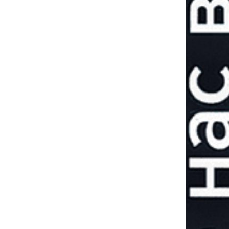
Полювання за
«Іскандером»: чи