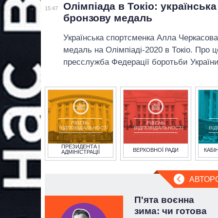
Олімпіада в Токіо: українськ
15:47
бронзову медаль
Українська спортсменка Алла Черкасов
медаль на Олімпіаді-2020 в Токіо. Про 
пресслужба Федерації боротьби України 
РІВЕНЬ
РІВЕНЬ
ВІДПОВІДАЛЬНОСТІ
ВІДПОВІДАЛЬНОСТІ
ВІ
ПРЕЗИДЕНТА І
ВЕРХОВНОЇ РАДИ
КАБІ
АДМІНІСТРАЦІЇ
АВТОР
й
П'ята воєнна
т.
зима: чи готова