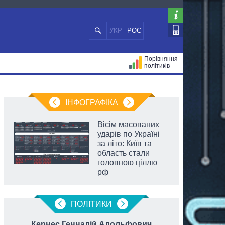
УКР
РОС
Порівняння
політиків
ЦІЙ
МЕРИ МІСТ
ВСІ ПЕРСОНИ
ІНФОГРАФІКА
Вісім масованих
ударів по Україні
за літо: Київ та
область стали
головною ціллю
рф
ПОЛIТИКИ
Кернес Геннадій Адольфович
Коро