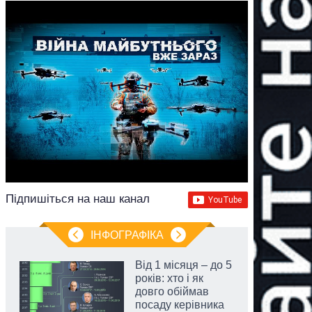
Підпишіться на наш канал
ІНФОГРАФІКА
Від 1 місяця – до 5
років: хто і як
довго обіймав
посаду керівника