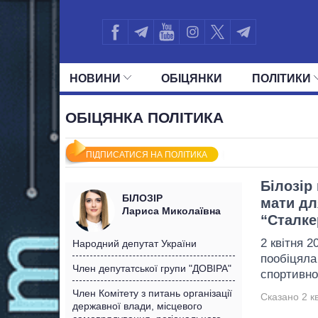
НОВИНИ
ОБIЦЯНКИ
ПОЛIТИКИ
УСІ ПОЛІТИКИ
ПРЕЗИДЕНТ І ОФ
ОБІЦЯНКА ПОЛІТИКА
ПІДПИСАТИСЯ НА ПОЛІТИКА
Білозір
БІЛОЗІР
мати дл
Лариса Миколаївна
“Сталке
2 квітня 
Народний депутат України
пообіцяла
Член депутатської групи "ДОВІРА"
спортивно
Член Комітету з питань організації
Сказано 2 кв
державної влади, місцевого