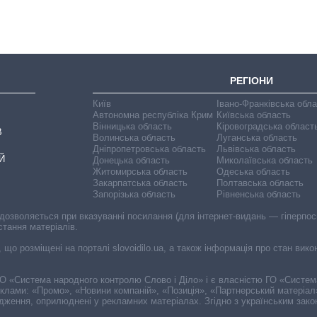
головною ціллю
рф
РЕГІОНИ
Київ
Івано-Франківська обл
Автономна республіка Крим
Київська область
Вінницька область
Кіровоградська област
В
Волинська область
Луганська область
Дніпропетровська область
Львівська область
Й
Донецька область
Миколаївська область
Житомирська область
Одеська область
Закарпатська область
Полтавська область
Запорізька область
Рівненська область
 дозволяється при вказуванні посилання (для інтернет-видань — гіперпоси
стання матеріалів.
, що розміщені на порталі slovoidilo.ua, а також інформація про стан вик
і ГО «Система народного контролю Слово і Діло» і є власністю ГО «Систе
еклами: «Промо», «Новини компаній», «Позиція», «Партнерський матеріал
судження, оприлюднені у рекламних матеріалах. Згідно з українським зак