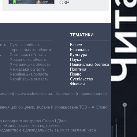
СЗР
ТЕМАТИКИ
асть
Сумська область
Бізнес
Тернопільська область
Економіка
ь
Харківська область
Культура
Херсонська область
Наука
Хмельницька область
Національна безпека
Черкаська область
Політика
Чернівецька область
Право
Чернігівська область
Суспільство
Фінанси
лання) на www.slovoidilo.ua. Посилання (гіперпосилання)
онання цих обіцянок, зібрана й опрацьована ТОВ «ІА Слово і
ма народного контролю Слово і Діло».
», «Спецпроєкт», «За підтримки».
онодавством відповідальність за зміст реклами несе