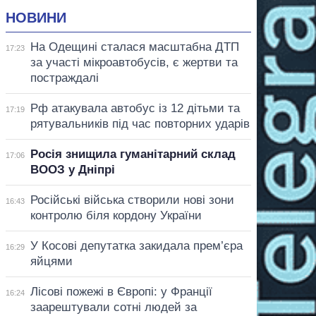
НОВИНИ
На Одещині сталася масштабна ДТП
17:23
за участі мікроавтобусів, є жертви та
постраждалі
Рф атакувала автобус із 12 дітьми та
17:19
рятувальників під час повторних ударів
Росія знищила гуманітарний склад
17:06
ВООЗ у Дніпрі
Російські війська створили нові зони
16:43
контролю біля кордону України
У Косові депутатка закидала прем’єра
16:29
яйцями
Лісові пожежі в Європі: у Франції
16:24
заарештували сотні людей за