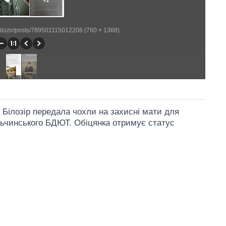
bilozir/posts/789501115012208 (760 × 1368)
 Білозір передала чохли на захисні мати для
льчинського БДЮТ. Обіцянка отримує статус