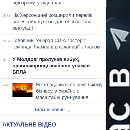
підозрами у підпалах
На Херсонщині розширили перелік
15:53
населених пунктів для обов'язкової
евакуації
Головний генерал США застеріг
15:34
команду Трампа від ескалації з Іраном
У Молдові пролунав вибух,
15:09
правоохоронці знайшли уламки
БПЛА
Росія вдарила по німецькому
14:42
бізнесу в Україні, є
масштабні руйнування
Більше новин
АКТУАЛЬНЕ ВІДЕО