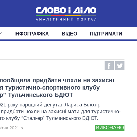
ІНФОГРАФІКА
ВІДЕО
ПІДТРИМАТИ
ІС
СТРІЧКА
ВЕРХОВНА РАДА
ПОДІЇ
СТАТТІ
КАБІНЕТ МІНІСТРІВ
ДУМКИ
ОГЛЯДИ
ГОЛОВИ ОБЛАДМІНІСТРА
ДАЙДЖЕСТИ
ПОЛІТИКА
ДЕПУТАТИ
ЕКОНОМІКА
КОМІТЕТИ
СУСПІЛЬСТВО
ФРАКЦІЇ
ОКРУГИ
СВІТ
 пообіцяла придбати чохли на захисні
я туристично-спортивного клубу
р” Тульчинського БДЮТ
2021 року народний депутат
Лариса Білозір
 придбати чохли на захисні мати для туристично-
го клубу “Сталкер” Тульчинського БДЮТ.
ВИКОНАНО
ітня 2021 р.