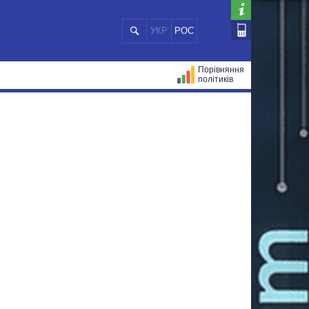
УКР
РОС
Порівняння
політиків
ЦІЙ
МЕРИ МІСТ
ВСІ ПЕРСОНИ