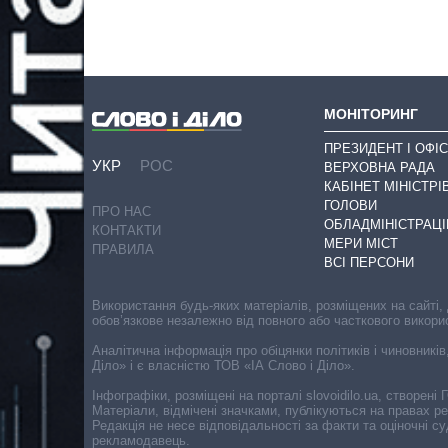
МОНІТОРИНГ
ПРЕЗИДЕНТ І ОФІС
УКР
РОС
ВЕРХОВНА РАДА
КАБІНЕТ МІНІСТРІ
ГОЛОВИ
ПРО НАС
ОБЛАДМІНІСТРАЦІ
КОНТАКТИ
МЕРИ МІСТ
ПРАВИЛА
ВСІ ПЕРСОНИ
Використання будь-яких матеріалів, розміщених на сайті,
обов’язкове незалежно від повного або часткового викори
Аналітична інформація про обіцянки політиків і чиновників
Діло» і є власністю ТОВ «ІА Слово і Діло».
Інфографіки, розміщені на порталі slovoidilo.ua, створен
Матеріали, відмічені значками, публікуються на правах р
Редакція не несе відповідальності за факти та оціночні 
рекламодавець.