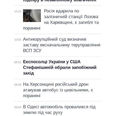
Росія вдарила по
10:10
залізничній станції Лозова
на Харківщині, є загиблі та
поранені
Антикорупційний суд визначив
10:02
заставу ексначальнику теруправління
ВСП ЗСУ
Експосолці України у США
09:51
Стефанішиній обрали запобіжний
захід
На Херсонщині російський дрон
09:49
атакував автобус із цивільними, є
поранені
В Одесі автомобіль провалився під
09:44
землю під час руху