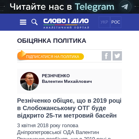
УКР
РОС
НОВИНИ
ОБІЦЯНКА ПОЛІТИКА
ОБIЦЯНКИ
СТРІЧКА
ПОЛІТИКА
ПІДПИСАТИСЯ НА ПОЛІТИКА
ПОДІЇ
ЕКОНОМІКА
ПОЛIТИКИ
СТАТТІ
СУСПІЛЬСТВО
РЕЗНІЧЕНКО
ІНФОГРАФІКА
ДУМКИ
СВІТ
УСІ ПОЛІТИКИ
Валентин Михайлович
ОГЛЯДИ
ПРЕЗИДЕНТ І ОФІС
ВІДЕО
ДАЙДЖЕСТИ
ВЕРХОВНА РАДА
Резніченко обіцяє, що в 2019 році
ПІДТРИМАТИ
в Слобожанському ОТГ буде
КАБІНЕТ МІНІСТРІВ
відкрито 25-ти метровий басейн
ГОЛОВИ ОБЛАДМІНІСТРАЦІЙ
ПОРІВНЯННЯ ПОЛІТИКІВ
3 квітня 2018 року голова
МЕРИ МІСТ
Дніпропетровської ОДА Валентин
ВСІ ПЕРСОНИ