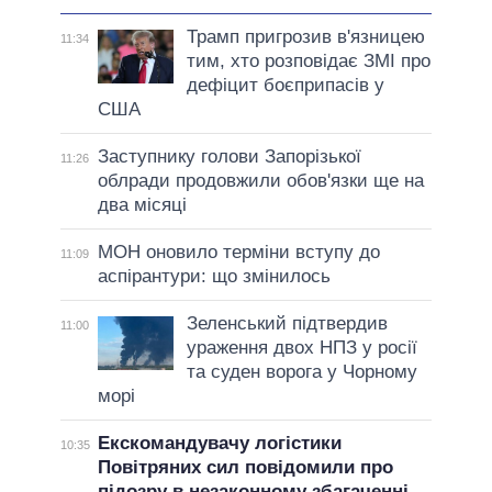
Трамп пригрозив в'язницею
11:34
тим, хто розповідає ЗМІ про
дефіцит боєприпасів у
США
Заступнику голови Запорізької
11:26
облради продовжили обов'язки ще на
два місяці
МОН оновило терміни вступу до
11:09
аспірантури: що змінилось
Зеленський підтвердив
11:00
ураження двох НПЗ у росії
та суден ворога у Чорному
морі
Екскомандувачу логістики
10:35
Повітряних сил повідомили про
підозру в незаконному збагаченні