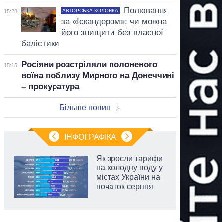
Полювання
АВТОРСЬКА КОЛОНКА
15:28
за «Іскандером»: чи можна
його знищити без власної
балістики
Росіяни розстріляли полоненого
15:15
воїна поблизу Мирного на Донеччині
– прокуратура
Більше новин
ІНФОГРАФІКА
Як зросли тарифи
на холодну воду у
містах України на
початок серпня