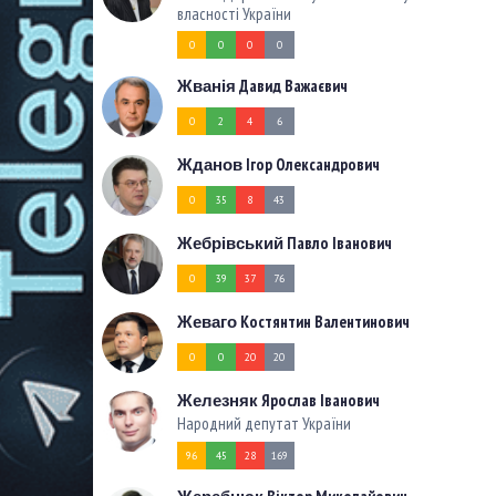
власності України
0
0
0
0
Давид Важаєвич
Жванія
0
2
4
6
Ігор Олександрович
Жданов
0
35
8
43
Павло Іванович
Жебрівський
0
39
37
76
Костянтин Валентинович
Жеваго
0
0
20
20
Ярослав Іванович
Железняк
Народний депутат України
96
45
28
169