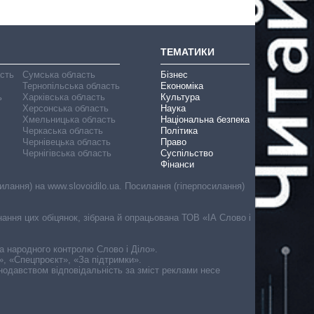
ТЕМАТИКИ
асть
Сумська область
Бізнес
Тернопільська область
Економіка
ь
Харківська область
Культура
Херсонська область
Наука
Хмельницька область
Національна безпека
Черкаська область
Політика
Чернівецька область
Право
Чернігівська область
Суспільство
Фінанси
лання) на www.slovoidilo.ua. Посилання (гіперпосилання)
онання цих обіцянок, зібрана й опрацьована ТОВ «ІА Слово і
ма народного контролю Слово і Діло».
», «Спецпроєкт», «За підтримки».
онодавством відповідальність за зміст реклами несе