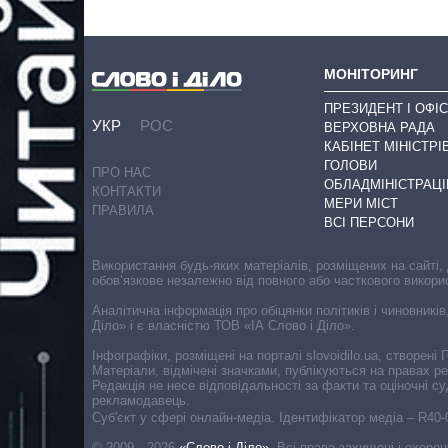
МОНІТОРИНГ
ПРЕЗИДЕНТ І ОФІС
УКР
РОС
ВЕРХОВНА РАДА
КАБІНЕТ МІНІСТРІ
ГОЛОВИ
ПРО НАС
ОБЛАДМІНІСТРАЦІ
КОНТАКТИ
МЕРИ МІСТ
ПРАВИЛА
ВСІ ПЕРСОНИ
Використання будь-яких матеріалів, розміщених на сайті,
обов’язкове незалежно від повного або часткового викори
Аналітична інформація про обіцянки політиків і чиновників
Діло» і є власністю ТОВ «ІА Слово і Діло».
Інфографіки, розміщені на порталі slovoidilo.ua, створен
Матеріали, відмічені значками, публікуються на правах р
Редакція не несе відповідальності за факти та оціночні 
рекламодавець.
Cуб'єкт у сфері онлайн-медіа. Ідентифікатор медіа – R40
© 2009—2026
«Слово і Діло»
.
Всі права захищені і охоро