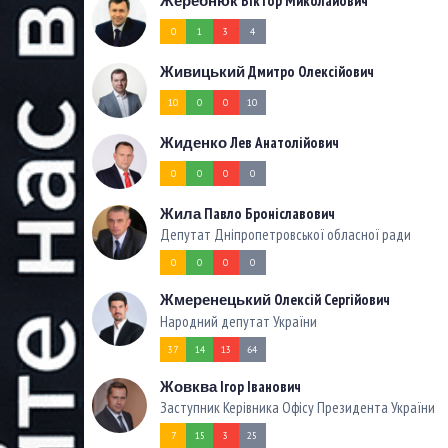
Віктор Миколайович
Жеребнюк
0
1
3
4
Дмитро Олексійович
Живицький
10
0
0
10
Лев Анатолійович
Жиденко
0
0
0
0
Павло Броніславович
Жила
Депутат Дніпропетровської обласної ради
0
0
0
0
Олексій Сергійович
Жмеренецький
Народний депутат України
37
14
13
64
Ігор Іванович
Жовква
Заступник Керівника Офісу Президента України
7
15
3
25