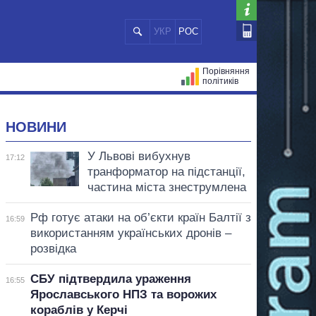
УКР
РОС
Порівняння
політиків
ЦІЙ
МЕРИ МІСТ
ВСІ ПЕРСОНИ
НОВИНИ
У Львові вибухнув
17:12
транформатор на підстанції,
частина міста знеструмлена
Рф готує атаки на об’єкти країн Балтії з
16:59
використанням українських дронів –
розвідка
СБУ підтвердила ураження
16:55
Ярославського НПЗ та ворожих
кораблів у Керчі