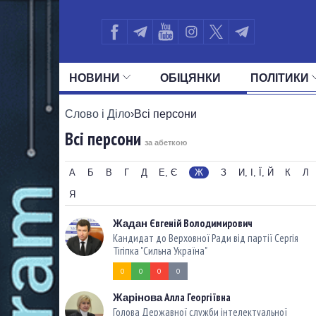
НОВИНИ
ОБIЦЯНКИ
ПОЛIТИКИ
УСІ ПОЛІТИКИ
ПРЕЗИДЕНТ І ОФ
Слово і Діло
›
Всі персони
Всі персони
за абеткою
А
Б
В
Г
Д
Е, Є
Ж
З
И, І, Ї, Й
К
Л
Я
Євгеній Володимирович
Жадан
Кандидат до Верховної Ради від партії Сергія
Тігіпка "Сильна Україна"
0
0
0
0
Алла Георгіївна
Жарінова
Голова Державної служби інтелектуальної