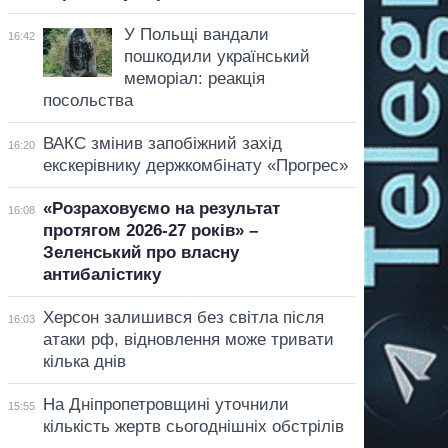
У Польщі вандали
16:42
пошкодили український
меморіал: реакція
посольства
ВАКС змінив запобіжний захід
16:20
екскерівнику держкомбінату «Прогрес»
«Розраховуємо на результат
16:08
протягом 2026-27 років» –
Зеленський про власну
антибалістику
Херсон залишився без світла після
16:03
атаки рф, відновлення може тривати
кілька днів
На Дніпропетровщині уточнили
15:55
кількість жертв сьогоднішніх обстрілів