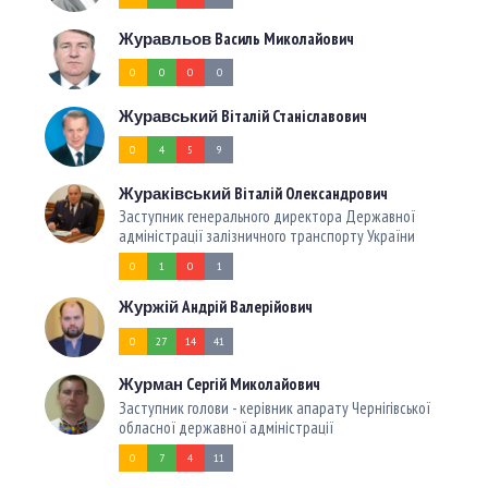
Василь Миколайович
Журавльов
0
0
0
0
Віталій Станіславович
Журавський
0
4
5
9
Віталій Олександрович
Жураківський
Заступник генерального директора Державної
адміністрації залізничного транспорту України
0
1
0
1
Андрій Валерійович
Журжій
0
27
14
41
Як за 10 років
змінилася кількість
Сергій Миколайович
Журман
вступників на
Заступник голови - керівник апарату Чернігівської
бакалаврат,
обласної державної адміністрації
магістратуру та
аспірантуру
0
7
4
11