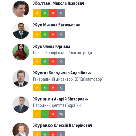
Микола Іванович
Жолтані
0
0
0
0
Микола Васильович
Жук
0
0
0
0
Олена Юріївна
Жук
Голова Запорізької обласної ради
0
0
0
0
Володимир Андрійович
Жуков
Генеральний директор КК "Київавтодор"
0
0
0
0
Андрій Вікторович
Жупанин
Народний депутат України
71
17
8
96
Олексій Валерійович
Журавко
0
0
0
0