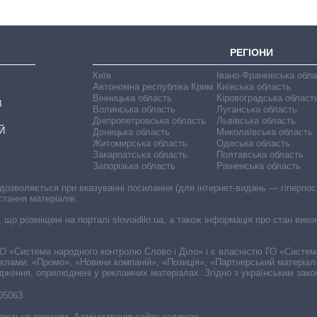
РЕГІОНИ
Київ
Івано-Франківська обл
Автономна республіка Крим
Київська область
Вінницька область
Кіровоградська област
В
Волинська область
Луганська область
Дніпропетровська область
Львівська область
Й
Донецька область
Миколаївська область
Житомирська область
Одеська область
Закарпатська область
Полтавська область
Запорізька область
Рівненська область
 дозволяється при вказуванні посилання (для інтернет-видань — гіперпоси
стання матеріалів.
, що розміщені на порталі slovoidilo.ua, а також інформація про стан вик
і ГО «Система народного контролю Слово і Діло» і є власністю ГО «Систе
еклами: «Промо», «Новини компаній», «Позиція», «Партнерський матеріал
судження, оприлюднені у рекламних матеріалах. Згідно з українським зак
-05063
няються законом. Адміністрація сайту залишає