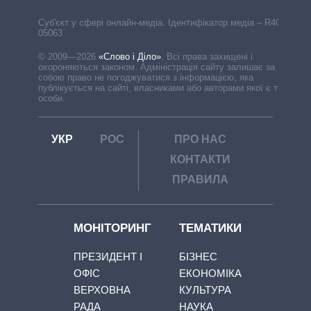
Cуб'єкт у сфері онлайн-медіа. Ідентифікатор медіа – R40-
05063
© 2009—2026
«Слово і Діло»
.
Всі права захищені і
охороняються законом. Адміністрація сайту залишає за
собою право не погоджуватися з інформацією, яка
публікується на сайті, власниками або авторами якої є треті
особи.
УКР
РОС
ПРО НАС
КОНТАКТИ
ПРАВИЛА
МОНІТОРИНГ
ТЕМАТИКИ
ПРЕЗИДЕНТ І
БІЗНЕС
ОФІС
ЕКОНОМІКА
ВЕРХОВНА
КУЛЬТУРА
РАДА
НАУКА