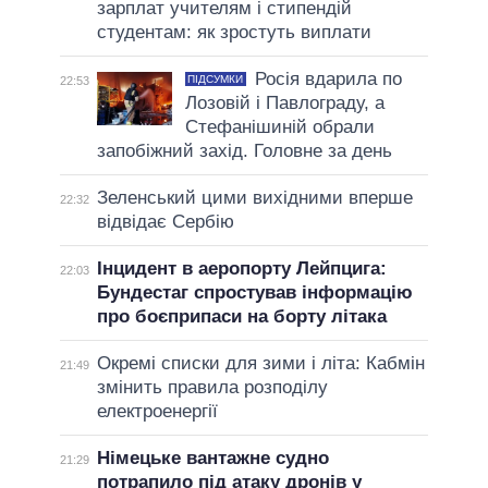
зарплат учителям і стипендій
студентам: як зростуть виплати
Росія вдарила по
ПІДСУМКИ
22:53
Лозовій і Павлограду, а
Стефанішиній обрали
запобіжний захід. Головне за день
Зеленський цими вихідними вперше
22:32
відвідає Сербію
Інцидент в аеропорту Лейпцига:
22:03
Бундестаг спростував інформацію
про боєприпаси на борту літака
Окремі списки для зими і літа: Кабмін
21:49
змінить правила розподілу
електроенергії
Німецьке вантажне судно
21:29
потрапило під атаку дронів у