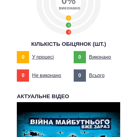
0%
виконано
0
0
0
КІЛЬКІСТЬ ОБІЦЯНОК (ШТ.)
0
У процесі
0
Виконано
0
Не виконано
0
Всього
АКТУАЛЬНЕ ВІДЕО