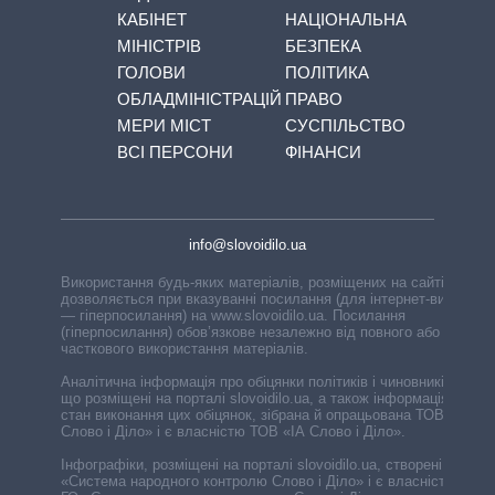
КАБІНЕТ
НАЦІОНАЛЬНА
МІНІСТРІВ
БЕЗПЕКА
ГОЛОВИ
ПОЛІТИКА
ОБЛАДМІНІСТРАЦІЙ
ПРАВО
МЕРИ МІСТ
СУСПІЛЬСТВО
ВСІ ПЕРСОНИ
ФІНАНСИ
info@slovoidilo.ua
Використання будь-яких матеріалів, розміщених на сайті,
дозволяється при вказуванні посилання (для інтернет-видань
— гіперпосилання) на www.slovoidilo.ua. Посилання
(гіперпосилання) обов’язкове незалежно від повного або
часткового використання матеріалів.
Аналітична інформація про обіцянки політиків і чиновників,
що розміщені на порталі slovoidilo.ua, а також інформація про
стан виконання цих обіцянок, зібрана й опрацьована ТОВ «ІА
Слово і Діло» і є власністю ТОВ «ІА Слово і Діло».
Інфографіки, розміщені на порталі slovoidilo.ua, створені ГО
«Система народного контролю Слово і Діло» і є власністю