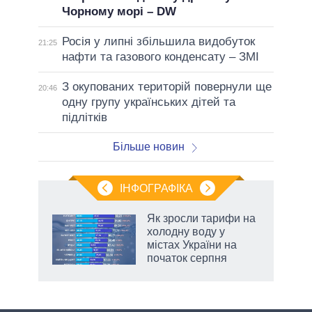
Чорному морі – DW
Росія у липні збільшила видобуток
21:25
нафти та газового конденсату – ЗМІ
З окупованих територій повернули ще
20:46
одну групу українських дітей та
підлітків
Більше новин
ІНФОГРАФІКА
Як зросли тарифи на
ть
холодну воду у
містах України на
початок серпня