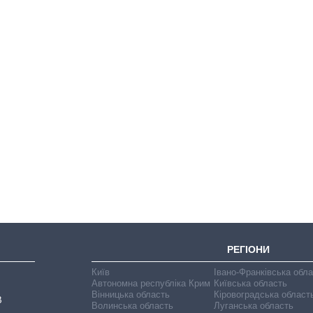
Від 1 місяця – до 5
років: хто і як
довго обіймав
посаду керівника
СЗР
РЕГІОНИ
Київ
Івано-Франківська обл
Автономна республіка Крим
Київська область
Вінницька область
Кіровоградська област
В
Волинська область
Луганська область