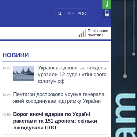
УКР
РОС
Порівняння
політиків
ЦІЙ
МЕРИ МІСТ
ВСІ ПЕРСОНИ
НОВИНИ
Українські дрони за тиждень
10:27
уразили 12 суден «тіньового
флоту» рф
Пентагон достроково усунув генерала,
10:24
який координував підтримку України
Ворог вночі вдарив по Україні
09:59
ракетами та 151 дроном: скільки
ліквідувала ППО