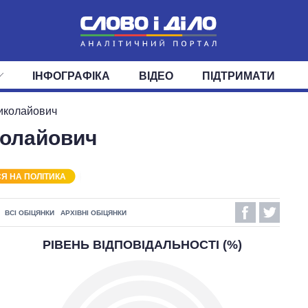
ІНФОГРАФІКА
ВІДЕО
ПІДТРИМАТИ
ІС
СТРІЧКА
ВЕРХОВНА РАДА
ПОДІЇ
СТАТТІ
КАБІНЕТ МІНІСТРІВ
ДУМКИ
ОГЛЯДИ
ГОЛОВИ ОБЛАДМІНІСТРА
ДАЙДЖЕСТИ
иколайович
олайович
ПОЛІТИКА
ДЕПУТАТИ
ЕКОНОМІКА
КОМІТЕТИ
СУСПІЛЬСТВО
ФРАКЦІЇ
ОКРУГИ
СВІТ
Я НА ПОЛІТИКА
ВСІ ОБІЦЯНКИ
АРХІВНІ ОБІЦЯНКИ
РІВЕНЬ ВІДПОВІДАЛЬНОСТІ (%)