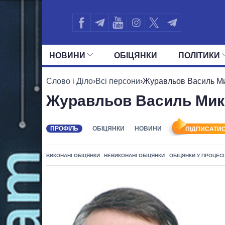
НОВИНИ
ОБIЦЯНКИ
ПОЛIТИКИ
УСІ ПОЛІТИКИ
ПРЕЗИДЕНТ І ОФ
Слово і Діло
›
Всі персони
›
Журавльов Василь М
Журавльов Василь Мик
ПРОФІЛЬ
ОБІЦЯНКИ
НОВИНИ
ПІДПИСАТИС
ВИКОНАНІ ОБІЦЯНКИ
НЕВИКОНАНІ ОБІЦЯНКИ
ОБІЦЯНКИ У ПРОЦЕСІ