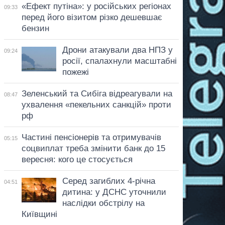
«Ефект путіна»: у російських регіонах
09:33
перед його візитом різко дешевшає
бензин
Дрони атакували два НПЗ у
09:24
росії, спалахнули масштабні
пожежі
Зеленський та Сибіга відреагували на
08:47
ухвалення «пекельних санкцій» проти
рф
Частині пенсіонерів та отримувачів
05:15
соцвиплат треба змінити банк до 15
вересня: кого це стосується
Серед загиблих 4-річна
04:51
дитина: у ДСНС уточнили
наслідки обстрілу на
Київщині