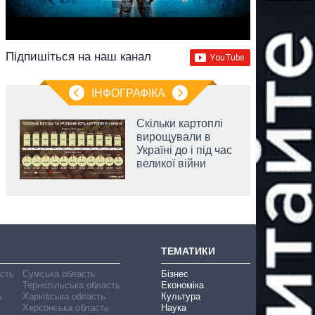
Підпишіться на наш канал
ІНФОГРАФІКА
Скільки картоплі
вирощували в
Україні до і під час
великої війни
ТЕМАТИКИ
асть
Сумська область
Бізнес
Тернопільська область
Економіка
ь
Харківська область
Культура
Херсонська область
Наука