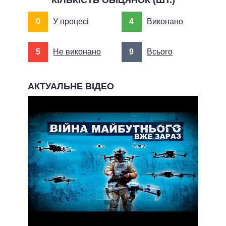
КІЛЬКІСТЬ ОБІЦЯНОК (ШТ.)
0
У процесі
4
Виконано
5
Не виконано
9
Всього
АКТУАЛЬНЕ ВІДЕО