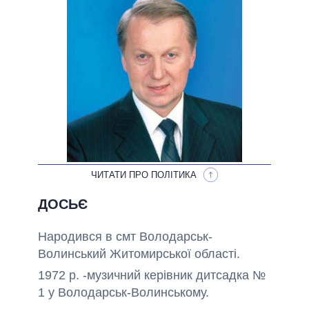
НЕВИКОНАНІ ОБІЦЯНКИ
ОБІЦЯНКИ У ПРОЦЕСІ
ВСІ ОБІЦЯНКИ
АРХІВНІ ОБІЦЯНКИ
ЧИТАТИ ПРО ПОЛІТИКА
ДОСЬЄ
Народився
в
смт Володарськ-
Волинський
Житомирської області
.
1972 р. -
музичний керівник
дитсадка
№
1
у
Володарськ
-Волинському.