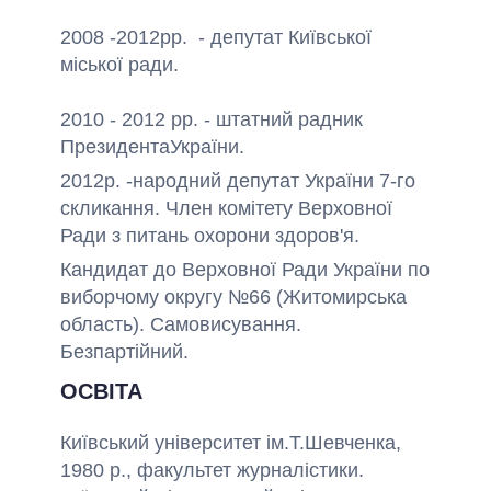
2008 -2012
рр.
-
депутат
Київської
міської ради
.
2010 - 2012 рр.
-
штатний радник
Президента
України
.
2012
р.
-
народний депутат
України
7-го
скликання
.
Член
комітету
Верховної
Ради з питань
охорони здоров'я
.
Кандидат до Верховної Ради України по
виборчому округу №66 (Житомирська
область). Самовисування.
Безпартійний.
ОСВІТА
Київський університет ім.Т.Шевченка,
1980 р.,
факультет журналістики
.