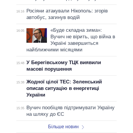
Росіяни атакували Нікополь: згорів
16:16
автобус, загинув водій
«Буде складна зима»:
16:05
Вучич не вірить, що війна в
Україні завершиться
найближчими місяцями
У Берегівському ТЦК виявили
15:48
масові порушення
Жодної цілої ТЕС: Зеленський
15:38
описав ситуацію в енергетиці
України
Вучич пообіцяв підтримувати Україну
15:35
на шляху до ЄС
Більше новин