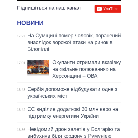
Підпишіться на наш канал
НОВИНИ
На Сумщині помер чоловік, поранений
17:27
внаслідок ворожої атаки на ринок в
Білопіллі
Окупанти отримали вказівку
17:01
на «вільне полювання» на
Херсонщині – ОВА
Сербія допоможе відбудувати одне з
16:48
українських міст
ЄС виділив додаткові 30 млн євро на
16:42
підтримку енергетики України
Невідомий дрон залетів у Болгарію та
16:36
вибухнув біля кордону з Румунією