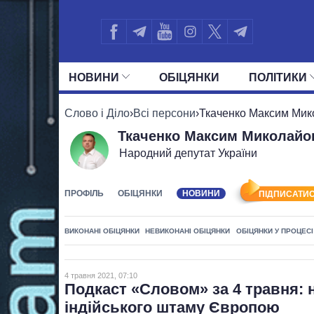
НОВИНИ
ОБIЦЯНКИ
ПОЛIТИКИ
УСІ ПОЛІТИКИ
ПРЕЗИДЕНТ І ОФ
Слово і Діло
›
Всі персони
›
Ткаченко Максим Мик
Ткаченко Максим Миколайо
Народний депутат України
ПРОФІЛЬ
ОБІЦЯНКИ
НОВИНИ
ПІДПИСАТИС
ВИКОНАНІ ОБІЦЯНКИ
НЕВИКОНАНІ ОБІЦЯНКИ
ОБІЦЯНКИ У ПРОЦЕСІ
4 травня 2021, 07:10
Подкаст «Словом» за 4 травня: 
індійського штаму Європою