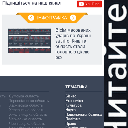
Підпишіться на наш канал
ІНФОГРАФІКА
Вісім масованих
ударів по Україні
за літо: Київ та
область стали
головною ціллю
рф
ТЕМАТИКИ
асть
Сумська область
Бізнес
Тернопільська область
Економіка
ь
Харківська область
Культура
Херсонська область
Наука
Хмельницька область
Національна безпека
Черкаська область
Політика
Чернівецька область
Право