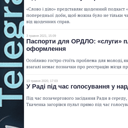
«Слово і діло» представляє щоденний подкаст «
попередньої доби, щоб можна було не тільки чи
від щоденних справ.
3 травня 2021, 15:09
Паспорти для ОРДЛО: «слуги» п
оформлення
Особливо гостро стоїть проблема для молоді, я
взагалі немає позначки про реєстрацію місця п
13 травня 2020, 17:03
У Раді під час голосування у нар
Під час позачергового засідання Ради в середу,
Ткаченка загорівся пульт прямо під час голосув