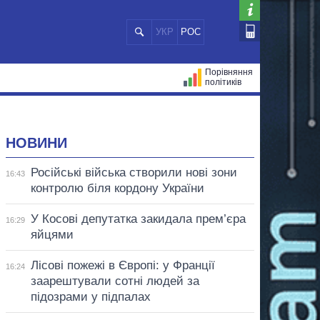
УКР
РОС
Порівняння
політиків
ЦІЙ
МЕРИ МІСТ
ВСІ ПЕРСОНИ
НОВИНИ
Російські війська створили нові зони
16:43
контролю біля кордону України
У Косові депутатка закидала прем’єра
16:29
яйцями
Лісові пожежі в Європі: у Франції
16:24
заарештували сотні людей за
підозрами у підпалах