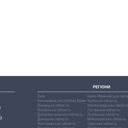
Скільки картоплі
вирощували в
Україні до і під час
великої війни
РЕГІОНИ
Київ
Івано-Франківська обл
Автономна республіка Крим
Київська область
Вінницька область
Кіровоградська област
В
Волинська область
Луганська область
Дніпропетровська область
Львівська область
Й
Донецька область
Миколаївська область
Житомирська область
Одеська область