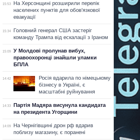
На Херсонщині розширили перелік
15:53
населених пунктів для обов'язкової
евакуації
Головний генерал США застеріг
15:34
команду Трампа від ескалації з Іраном
У Молдові пролунав вибух,
15:09
правоохоронці знайшли уламки
БПЛА
Росія вдарила по німецькому
14:42
бізнесу в Україні, є
масштабні руйнування
Партія Мадяра висунула кандидата
14:33
на президента Угорщини
На Чернігівщині дрон рф вдарив
14:09
поблизу магазину, є поранені