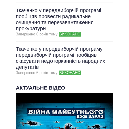
Ткаченко у передвиборчій програмі
пообіцяв провести радикальне
очищення та перезавантаження
прокуратури
Завершено 6 рокiв тому
ВИКОНАНО
Ткаченко у передвиборчій програму
передвиборчій програмі пообіцяв
скасувати недоторканність народних
депутатів
Завершено 6 рокiв тому
ВИКОНАНО
АКТУАЛЬНЕ ВІДЕО