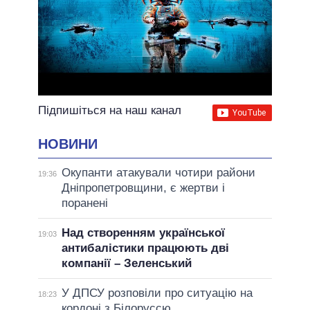
Підпишіться на наш канал
НОВИНИ
Окупанти атакували чотири райони
19:36
Дніпропетровщини, є жертви і
поранені
Над створенням української
19:03
антибалістики працюють дві
компанії – Зеленський
У ДПСУ розповіли про ситуацію на
18:23
кордоні з Білоруссю