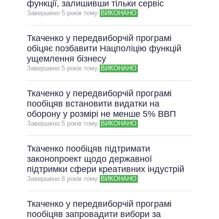
функції, залишивши тільки сервіс
Завершено 5 рокiв тому
ВИКОНАНО
Ткаченко у передвиборчій програмі
обіцяє позбавити Нацполіцію функцій
ущемлення бізнесу
Завершено 5 рокiв тому
ВИКОНАНО
Ткаченко у передвиборчій програмі
пообіцяв встановити видатки на
оборону у розмірі не менше 5% ВВП
Завершено 5 рокiв тому
ВИКОНАНО
Ткаченко пообіцяв підтримати
законопроект щодо державної
підтримки сфери креативних індустрій
Завершено 6 рокiв тому
ВИКОНАНО
Ткаченко у передвиборчій програмі
пообіцяв запровадити вибори за