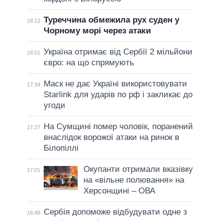
Туреччина обмежила рух суден у
18:12
Чорному морі через атаки
Україна отримає від Сербії 2 мільйони
18:01
євро: на що спрямують
Маск не дає Україні використовувати
17:34
Starlink для ударів по рф і закликає до
угоди
На Сумщині помер чоловік, поранений
17:27
внаслідок ворожої атаки на ринок в
Білопіллі
Окупанти отримали вказівку
17:01
на «вільне полювання» на
Херсонщині – ОВА
Сербія допоможе відбудувати одне з
16:48