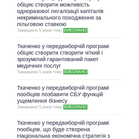
обіцяє створити можливість
одноразової легалізації капіталів
некримінального походження за
пільговою ставкою
Завершено 5 рокiв тому
ВИКОНАНО
Ткаченко у передвиборчій програмі
обіцяє створити створити чіткий і
зрозумілий гарантований пакет
медичних послуг
Завершено 5 рокiв тому
ВИКОНАНО
Ткаченко у передвиборчій програмі
пообіцяв позбавити СБУ функцій
ущемлення бізнесу
Завершено 5 рокiв тому
ВИКОНАНО
Ткаченко у передвиборчій програмі
пообіцяв, що буде створена
Національна економічна стратегія з