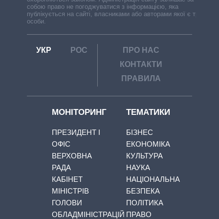
собою право не погоджуватися з інформацією, яка
публікується на сайті, власниками або авторами якої є треті
особи.
УКР
РОС
ПРО НАС
КОНТАКТИ
ПРАВИЛА
МОНІТОРИНГ
ТЕМАТИКИ
ПРЕЗИДЕНТ І
БІЗНЕС
ОФІС
ЕКОНОМІКА
ВЕРХОВНА
КУЛЬТУРА
РАДА
НАУКА
КАБІНЕТ
НАЦІОНАЛЬНА
МІНІСТРІВ
БЕЗПЕКА
ГОЛОВИ
ПОЛІТИКА
ОБЛАДМІНІСТРАЦІЙ
ПРАВО