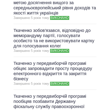
метою досягнення вищого за
середньоєвропейський рівня доходів та
якості життя українців
Завершено 5 рокiв тому
ВИКОНАНО
Ткаченко зобов'язався, відповідно до
меморандуму партії, голосувати
особисто та не використовувати картку
для голосування колег
Завершено 5 рокiв тому
ВИКОНАНО
Ткаченко у передвиборчій програмі
обіцяє запровадити просту процедуру
електронного відкриття та закриття
бізнесу
Завершено 5 рокiв тому
ВИКОНАНО
Ткаченко у передвиборчій програмі
пообіцяв позбавити Державну
фіскальну службу правоохоронної