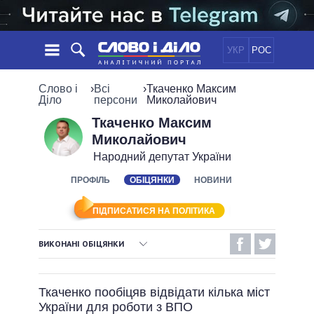
УКР
РОС
НОВИНИ
Слово і
›
Всі
›
Ткаченко Максим
Діло
персони
Миколайович
ОБIЦЯНКИ
СТРІЧКА
ПОЛІТИКА
Ткаченко Максим
Миколайович
ПОДІЇ
ЕКОНОМІКА
ПОЛIТИКИ
Народний депутат України
СТАТТІ
СУСПІЛЬСТВО
ІНФОГРАФІКА
ПРОФІЛЬ
ОБІЦЯНКИ
НОВИНИ
ДУМКИ
СВІТ
УСІ ПОЛІТИКИ
ОГЛЯДИ
ПРЕЗИДЕНТ І ОФІС
ВІДЕО
ПІДПИСАТИСЯ НА ПОЛІТИКА
ДАЙДЖЕСТИ
ВЕРХОВНА РАДА
ПІДТРИМАТИ
КАБІНЕТ МІНІСТРІВ
ВИКОНАНІ ОБІЦЯНКИ
ГОЛОВИ ОБЛАДМІНІСТРАЦІЙ
ВИКОНАНІ ОБІЦЯНКИ
ПОРІВНЯННЯ ПОЛІТИКІВ
МЕРИ МІСТ
Ткаченко пообіцяв відвідати кілька міст
НЕВИКОНАНІ ОБІЦЯНКИ
ВСІ ПЕРСОНИ
України для роботи з ВПО