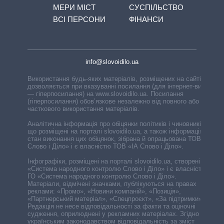
МЕРИ МІСТ
СУСПІЛЬСТВО
ВСІ ПЕРСОНИ
ФІНАНСИ
info@slovoidilo.ua
Використання будь-яких матеріалів, розміщених на сайті,
дозволяється при вказуванні посилання (для інтернет-видань
— гіперпосилання) на www.slovoidilo.ua. Посилання
(гіперпосилання) обов’язкове незалежно від повного або
часткового використання матеріалів.
Аналітична інформація про обіцянки політиків і чиновників,
що розміщені на порталі slovoidilo.ua, а також інформація про
стан виконання цих обіцянок, зібрана й опрацьована ТОВ «ІА
Слово і Діло» і є власністю ТОВ «ІА Слово і Діло».
Інфографіки, розміщені на порталі slovoidilo.ua, створені ГО
«Система народного контролю Слово і Діло» і є власністю
ГО «Система народного контролю Слово і Діло».
Матеріали, відмічені значками, публікуються на правах
реклами: «Промо», «Новини компаній», «Позиція»,
«Партнерський матеріал», «Спецпроєкт», «За підтримки».
Редакція не несе відповідальності за факти та оціночні
судження, оприлюднені у рекламних матеріалах. Згідно з
українським законодавством відповідальність за зміст