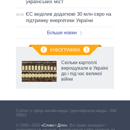
українських міст
ЄС виділив додаткові 30 млн євро на
16:42
підтримку енергетики України
Більше новин
ІНФОГРАФІКА
 5
Скільки картоплі
вго
вирощували в Україні
до і під час великої
війни
Cуб'єкт у сфері онлайн-медіа. Ідентифікатор медіа – R40-
05063
© 2009—2026
«Слово і Діло»
.
Всі права захищені і
охороняються законом. Адміністрація сайту залишає за