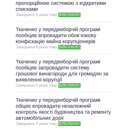
пропорційною системою з відкритими
списками
Завершено 6 рокiв тому
ВИКОНАНО
Ткаченко у передвиборчій програмі
пообіцяв впровадити обов’язкову
конфіскацію майна корупціонерів
Завершено 6 рокiв тому
ВИКОНАНО
Ткаченко у передвиборчій програмі
пообіцяв запровадити систему
грошової винагороди для громадян за
виявлення корупції
Завершено 6 рокiв тому
ВИКОНАНО
Ткаченко у передвиборчій програмі
обіцяє впровадити незалежний
контроль якості будівництва та ремонту
автомобільних доріг
Завершено 6 рокiв тому
ВИКОНАНО