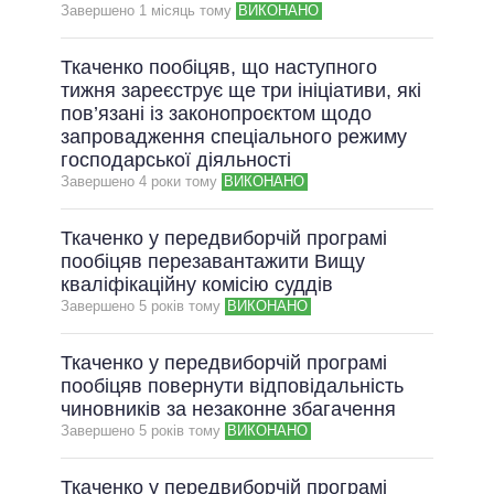
ОБІЦЯНКИ У ПРОЦЕСІ
Завершено 1 мiсяць тому
ВИКОНАНО
ВСІ ОБІЦЯНКИ
Ткаченко пообіцяв, що наступного
АРХІВНІ ОБІЦЯНКИ
тижня зареєструє ще три ініціативи, які
пов’язані із законопроєктом щодо
запровадження спеціального режиму
господарської діяльності
Завершено 4 роки тому
ВИКОНАНО
Ткаченко у передвиборчій програмі
пообіцяв перезавантажити Вищу
кваліфікаційну комісію суддів
Завершено 5 рокiв тому
ВИКОНАНО
Ткаченко у передвиборчій програмі
пообіцяв повернути відповідальність
чиновників за незаконне збагачення
Завершено 5 рокiв тому
ВИКОНАНО
Ткаченко у передвиборчій програмі