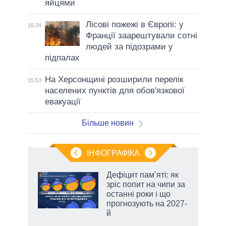
яйцями
Лісові пожежі в Європі: у
16:24
Франції заарештували сотні
людей за підозрами у
підпалах
На Херсонщині розширили перелік
15:53
населених пунктів для обов'язкової
евакуації
Більше новин
ІНФОГРАФІКА
Дефіцит пам’яті: як
 за
зріс попит на чипи за
асть
останні роки і що
прогнозують на 2027-
й