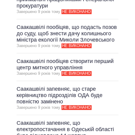
прокуратури
ВСІ ОБІЦЯНКИ
Завершено 9 рокiв тому
НЕ ВИКОНАНО
АРХІВНІ ОБІЦЯНКИ
Саакашвілі пообіцяв, що подасть позов
до суду, щоб знести дачу колишнього
міністра екології Миколи Злочевського
Завершено 9 рокiв тому
НЕ ВИКОНАНО
Саакашвілі пообіцяв створити перший
центр митного управління
Завершено 9 рокiв тому
НЕ ВИКОНАНО
Саакашвілі запевняє, що старе
керівництво підрозділів ОДА буде
повністю замінено
Завершено 9 рокiв тому
НЕ ВИКОНАНО
Саакашвілі запевняє, що
електропостачання в Одеській області