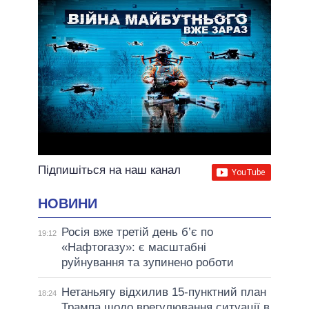
Підпишіться на наш канал
НОВИНИ
Росія вже третій день б’є по
19:12
«Нафтогазу»: є масштабні
руйнування та зупинено роботи
Нетаньягу відхилив 15-пунктний план
18:24
Трампа щодо врегулювання ситуації в