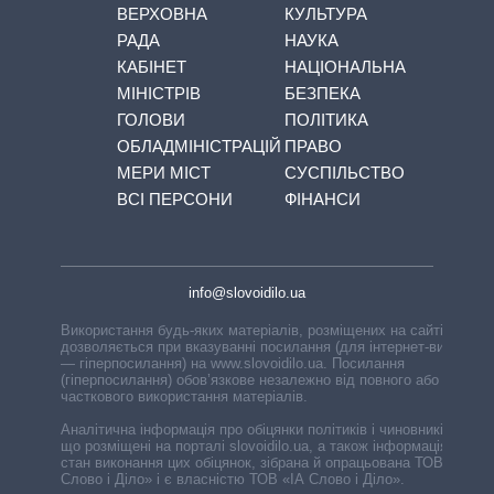
ВЕРХОВНА
КУЛЬТУРА
РАДА
НАУКА
КАБІНЕТ
НАЦІОНАЛЬНА
МІНІСТРІВ
БЕЗПЕКА
ГОЛОВИ
ПОЛІТИКА
ОБЛАДМІНІСТРАЦІЙ
ПРАВО
МЕРИ МІСТ
СУСПІЛЬСТВО
ВСІ ПЕРСОНИ
ФІНАНСИ
info@slovoidilo.ua
Використання будь-яких матеріалів, розміщених на сайті,
дозволяється при вказуванні посилання (для інтернет-видань
— гіперпосилання) на www.slovoidilo.ua. Посилання
(гіперпосилання) обов’язкове незалежно від повного або
часткового використання матеріалів.
Аналітична інформація про обіцянки політиків і чиновників,
що розміщені на порталі slovoidilo.ua, а також інформація про
стан виконання цих обіцянок, зібрана й опрацьована ТОВ «ІА
Слово і Діло» і є власністю ТОВ «ІА Слово і Діло».