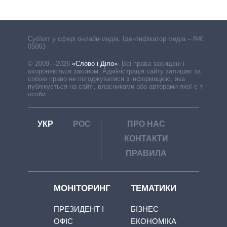
Cуб'єкт у сфері онлайн-медіа. Ідентифікатор медіа – R40-
05063
© 2009—2026
«Слово і Діло»
.
Всі права захищені і
охороняються законом. Адміністрація сайту залишає за
собою право не погоджуватися з інформацією, яка
публікується на сайті, власниками або авторами якої є треті
особи.
УКР
РОС
ПРО НАС
КОНТАКТИ
ПРАВИЛА
МОНІТОРИНГ
ТЕМАТИКИ
ПРЕЗИДЕНТ І
БІЗНЕС
ОФІС
ЕКОНОМІКА