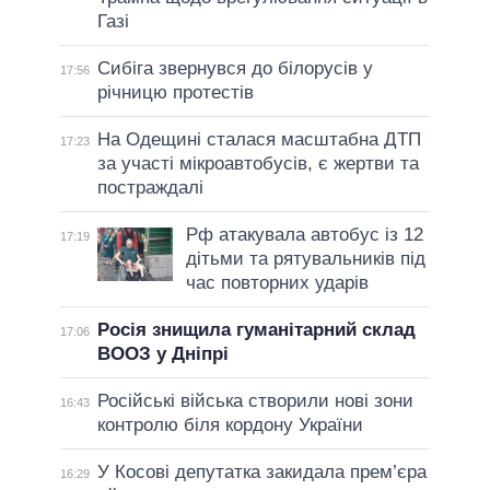
Газі
Сибіга звернувся до білорусів у
17:56
річницю протестів
На Одещині сталася масштабна ДТП
17:23
за участі мікроавтобусів, є жертви та
постраждалі
Рф атакувала автобус із 12
17:19
дітьми та рятувальників під
час повторних ударів
Росія знищила гуманітарний склад
17:06
ВООЗ у Дніпрі
Російські війська створили нові зони
16:43
контролю біля кордону України
У Косові депутатка закидала прем’єра
16:29